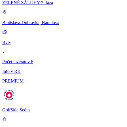
ZELENÉ ZÁLUHY 2. fáza
Bratislava-Dúbravka, Hanulova
Byty
Počet inzerátov 6
Info v RK
PREMIUM
GolfSide Sedín