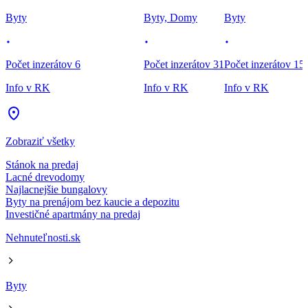
Byty
Byty, Domy
Byty
Počet inzerátov 6
Počet inzerátov 31
Počet inzerátov 15
Info v RK
Info v RK
Info v RK
Zobraziť všetky
Stánok na predaj
Lacné drevodomy
Najlacnejšie bungalovy
Byty na prenájom bez kaucie a depozitu
Investičné apartmány na predaj
Nehnuteľnosti.sk
Byty