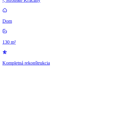
-, Hronské Kľačany
Dom
130 m²
Kompletná rekonštrukcia