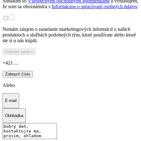
Súhlasím so
Všeobecnými obchodnými podmienkami
a vyhlasujem,
že som sa oboznámil/a s
Informáciou o spracúvaní osobných údajov
.
Nemám záujem o zasielanie marketingových informácií o našich
produktoch a službách podobných tým, ktoré používate alebo ktoré
ste si u nás kúpili.
Odoslať správu
+421 ...
Zobraziť číslo
Alebo
E-mail
Obhliadka