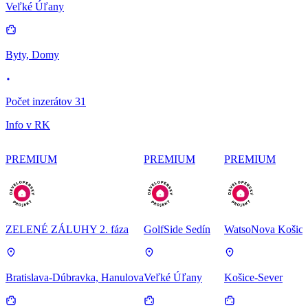
Veľké Úľany
Byty, Domy
Počet inzerátov 31
Info v RK
PREMIUM
PREMIUM
PREMIUM
ZELENÉ ZÁLUHY 2. fáza
GolfSide Sedín
WatsoNova Košice
Bratislava-Dúbravka, Hanulova
Veľké Úľany
Košice-Sever