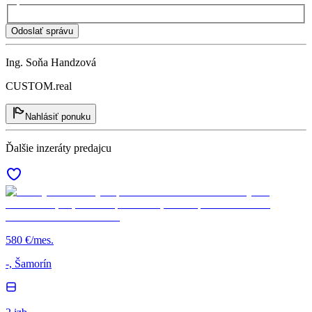
Odoslať správu
Ing. Soňa Handzová
CUSTOM.real
Nahlásiť ponuku
Ďalšie inzeráty predajcu
580 €/mes.
-, Šamorín