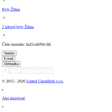
Byty Žilina
2 izbové byty Žilina
Číslo inzerátu: JuZGuHNh-SK
Telefón
E-mail
Obhliadka
© 2015 -
2026
United Classifieds s.r.o.
•
Ako inzerovať
•