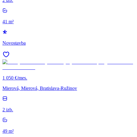
2 izb.
41 m²
Novostavba
1 050 €/mes.
Mierová, Mierová, Bratislava-Ružinov
2 izb.
49 m²