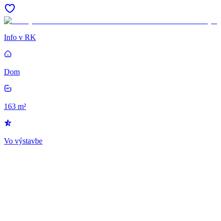
Info v RK
Dom
163 m²
Vo výstavbe