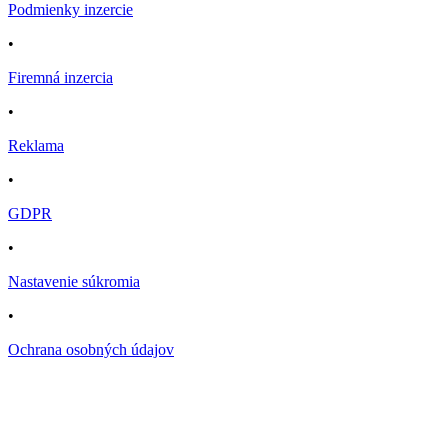
Podmienky inzercie
•
Firemná inzercia
•
Reklama
•
GDPR
•
Nastavenie súkromia
•
Ochrana osobných údajov