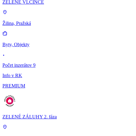
ZELENÉ VLČINCE
Žilina, Pražská
Byty, Objekty
Počet inzerátov 9
Info v RK
PREMIUM
ZELENÉ ZÁLUHY 2. fáza