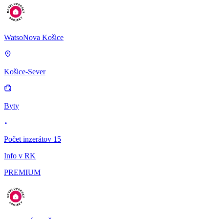
WatsoNova Košice
Košice-Sever
Byty
Počet inzerátov 15
Info v RK
PREMIUM