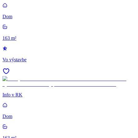
Dom
163 m²
Vo výstavbe
Info v RK
Dom
163 m²