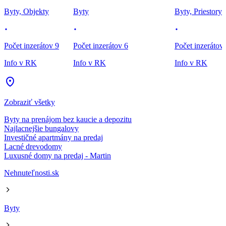
Byty, Objekty
Byty
Byty, Priestory
Počet inzerátov 9
Počet inzerátov 6
Počet inzerátov
Info v RK
Info v RK
Info v RK
Zobraziť všetky
Byty na prenájom bez kaucie a depozitu
Najlacnejšie bungalovy
Investičné apartmány na predaj
Lacné drevodomy
Luxusné domy na predaj - Martin
Nehnuteľnosti.sk
Byty