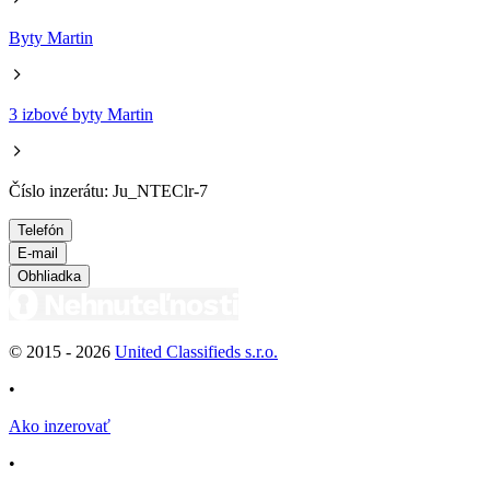
Byty Martin
3 izbové byty Martin
Číslo inzerátu: Ju_NTEClr-7
Telefón
E-mail
Obhliadka
© 2015 -
2026
United Classifieds s.r.o.
•
Ako inzerovať
•