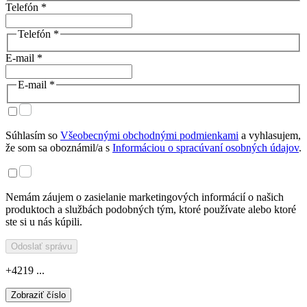
Telefón *
Telefón *
E-mail *
E-mail *
Súhlasím so
Všeobecnými obchodnými podmienkami
a vyhlasujem,
že som sa oboznámil/a s
Informáciou o spracúvaní osobných údajov
.
Nemám záujem o zasielanie marketingových informácií o našich
produktoch a službách podobných tým, ktoré používate alebo ktoré
ste si u nás kúpili.
Odoslať správu
+4219 ...
Zobraziť číslo