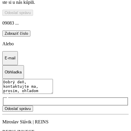
ste si u nás kúpili.
Odoslať správu
09083 ...
Zobraziť číslo
Alebo
E-mail
Obhliadka
Odoslať správu
Miroslav Slávik | REINS