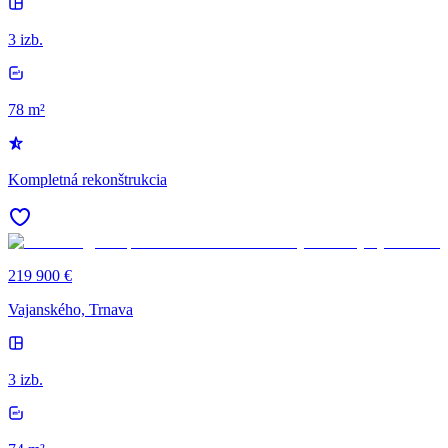
3 izb.
78 m²
Kompletná rekonštrukcia
219 900 €
Vajanského, Trnava
3 izb.