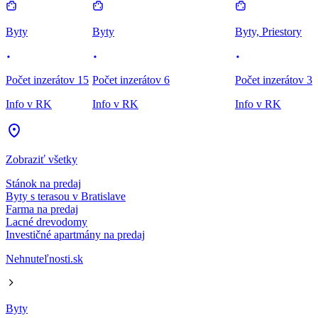
Byty
Byty
Byty, Priestory
Počet inzerátov 15
Počet inzerátov 6
Počet inzerátov 3
Info v RK
Info v RK
Info v RK
Zobraziť všetky
Stánok na predaj
Byty s terasou v Bratislave
Farma na predaj
Lacné drevodomy
Investičné apartmány na predaj
Nehnuteľnosti.sk
Byty