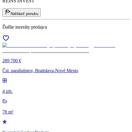
REINS INVEST
Nahlásiť ponuku
Ďalšie inzeráty predajcu
289 700 €
Čsl. parašutistov, Bratislava-Nové Mesto
4 izb.
78 m²