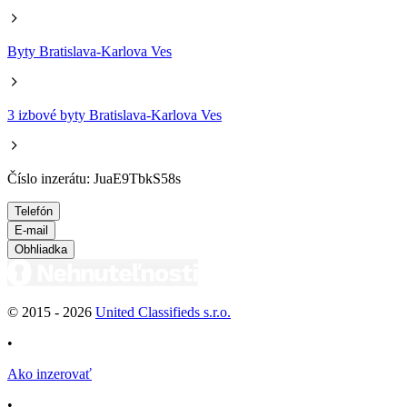
Byty Bratislava-Karlova Ves
3 izbové byty Bratislava-Karlova Ves
Číslo inzerátu: JuaE9TbkS58s
Telefón
E-mail
Obhliadka
© 2015 -
2026
United Classifieds s.r.o.
•
Ako inzerovať
•