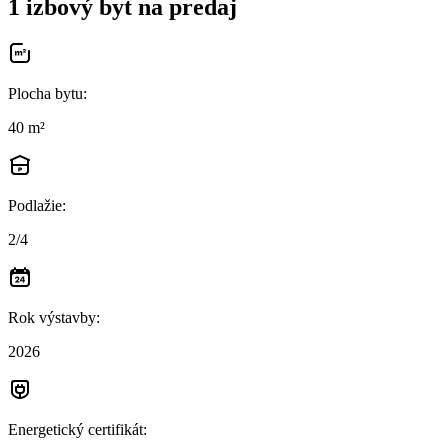
1 izbový byt na predaj
Plocha bytu
:
40 m²
Podlažie
:
2/4
Rok výstavby
:
2026
Energetický certifikát
: