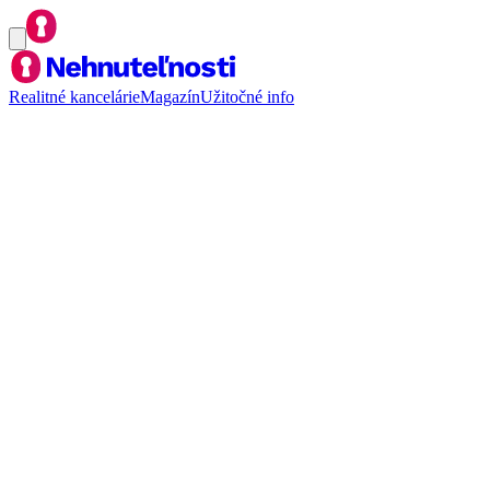
Realitné kancelárie
Magazín
Užitočné info