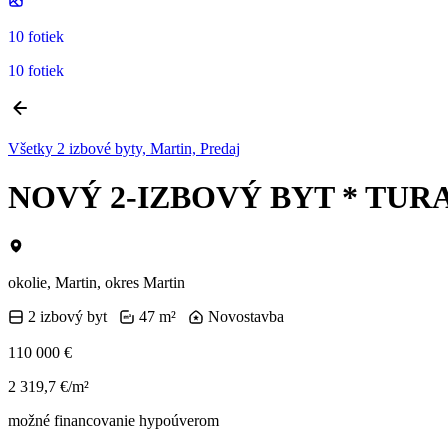
10 fotiek
10 fotiek
Všetky 2 izbové byty, Martin, Predaj
NOVÝ 2-IZBOVÝ BYT * TUR
okolie, Martin, okres Martin
2 izbový byt
47 m²
Novostavba
110 000 €
2 319,7 €/m²
možné financovanie hypoúverom