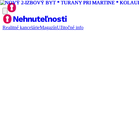
Realitné kancelárie
Magazín
Užitočné info