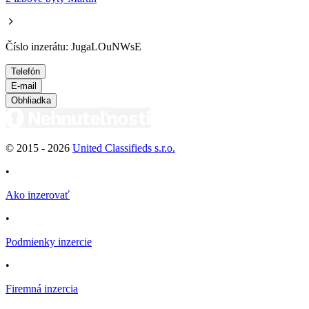
Číslo inzerátu: JugaLOuNWsE
Telefón
E-mail
Obhliadka
© 2015 -
2026
United Classifieds s.r.o.
•
Ako inzerovať
•
Podmienky inzercie
•
Firemná inzercia