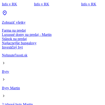
Info v RK
Info v RK
Info v RK
Zobraziť všetky
Farma na predaj
Luxusné domy na predaj - Martin
Stánok na predaj
Najlacnejšie bungalovy
Investičný byt
Nehnuteľnosti.sk
Byty
Byty Martin
2 izbové byty Martin