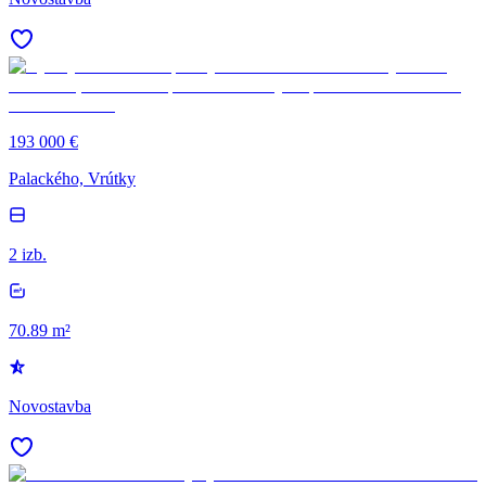
193 000 €
Palackého, Vrútky
2 izb.
70.89 m²
Novostavba