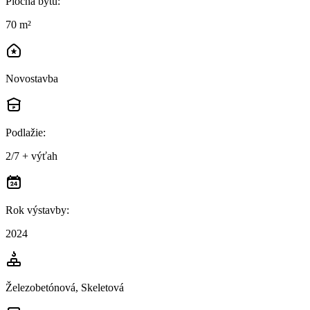
Plocha bytu
:
70 m²
Novostavba
Podlažie
:
2/7 + výťah
Rok výstavby
:
2024
Železobetónová, Skeletová