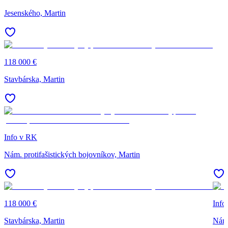
Jesenského, Martin
118 000 €
Stavbárska, Martin
Info v RK
Nám. protifašistických bojovníkov, Martin
118 000 €
Info
Stavbárska, Martin
Nám.