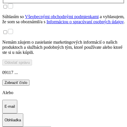
Súhlasím so
Všeobecnými obchodnými podmienkami
a vyhlasujem,
že som sa oboznámil/a s
Informáciou o spracúvaní osobných údajov
.
Nemám záujem o zasielanie marketingových informácií o našich
produktoch a službách podobných tým, ktoré používate alebo ktoré
ste si u nás kúpili.
Odoslať správu
09117 ...
Zobraziť číslo
Alebo
E-mail
Obhliadka