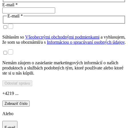
E-mail *
E-mail *
Súhlasím so
Všeobecnými obchodnými podmienkami
a vyhlasujem,
že som sa oboznámil/a s
Informáciou o spracúvaní osobných údajov
.
Nemám záujem o zasielanie marketingových informácií o našich
produktoch a službách podobných tým, ktoré používate alebo ktoré
ste si u nás kúpili.
Odoslať správu
+4219 ...
Zobraziť číslo
Alebo
E-mail