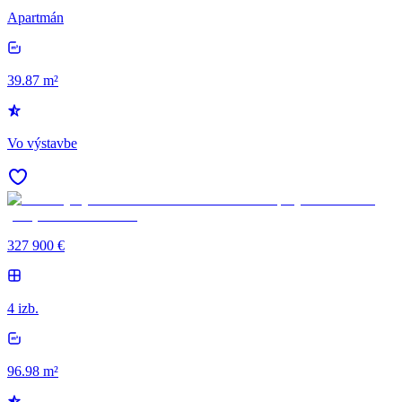
Apartmán
39.87 m²
Vo výstavbe
327 900 €
4 izb.
96.98 m²