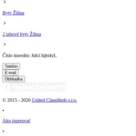
Byty Žilina
2 izbové byty Žilina
Číslo inzerátu: Juh13qbi4yL
Telefón
E-mail
Obhliadka
© 2015 -
2026
United Classifieds s.r.o.
•
Ako inzerovať
•