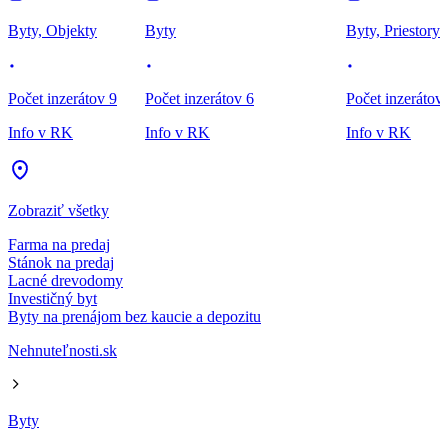
Byty, Objekty
Byty
Byty, Priestory
Počet inzerátov 9
Počet inzerátov 6
Počet inzerátov
Info v RK
Info v RK
Info v RK
Zobraziť všetky
Farma na predaj
Stánok na predaj
Lacné drevodomy
Investičný byt
Byty na prenájom bez kaucie a depozitu
Nehnuteľnosti.sk
Byty