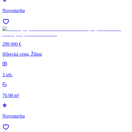
Novostavba
299 900 €
Hôrecká cesta, Žilina
3 izb.
70.98 m²
Novostavba