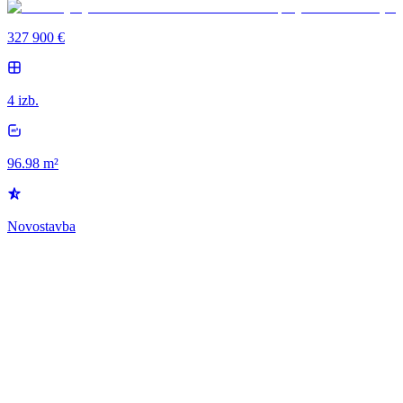
327 900 €
4 izb.
96.98 m²
Novostavba