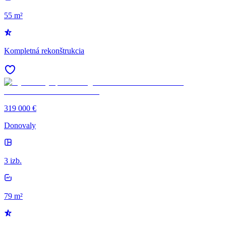
55 m²
Kompletná rekonštrukcia
319 000 €
Donovaly
3 izb.
79 m²