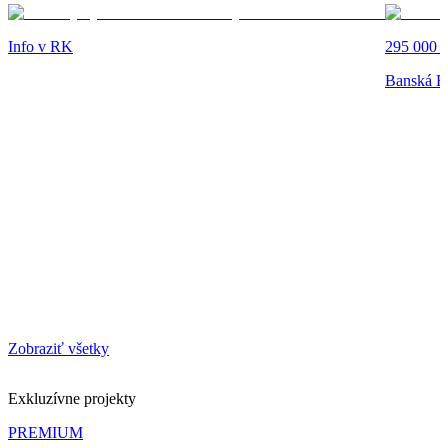
Info v RK
295 000 
Banská By
Zobraziť všetky
Exkluzívne projekty
PREMIUM