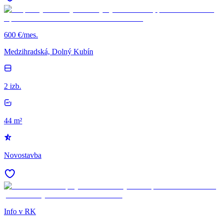
600 €/mes.
Medzihradská, Dolný Kubín
2 izb.
44 m²
Novostavba
Info v RK