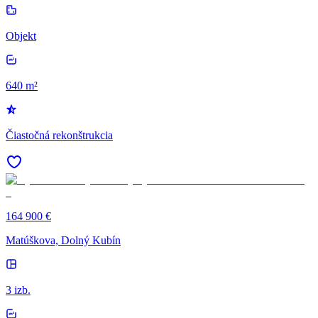
Objekt
640 m²
Čiastočná rekonštrukcia
164 900 €
Matúškova, Dolný Kubín
3 izb.