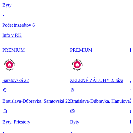
Byty
Počet inzerátov 6
Info v RK
PREMIUM
PREMIUM
P
Saratovská 22
ZELENÉ ZÁLUHY 2. fáza
Z
Bratislava-Dúbravka, Saratovská 22
Bratislava-Dúbravka, Hanulova
Ž
Byty, Priestory
Byty
B