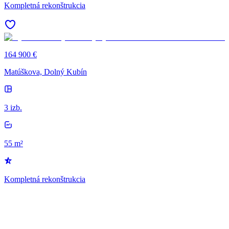
Kompletná rekonštrukcia
164 900 €
Matúškova, Dolný Kubín
3 izb.
3
55 m²
Kompletná rekonštrukcia
K