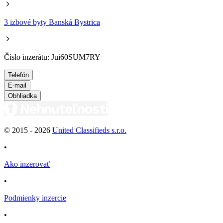
3 izbové byty Banská Bystrica
Číslo inzerátu: Jui60SUM7RY
Telefón
E-mail
Obhliadka
© 2015 -
2026
United Classifieds s.r.o.
•
Ako inzerovať
•
Podmienky inzercie
•