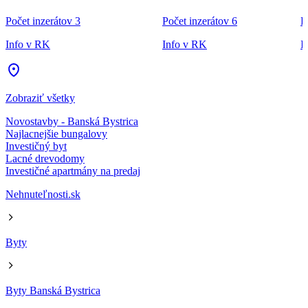
Počet inzerátov 3
Počet inzerátov 6
P
Info v RK
Info v RK
I
Zobraziť všetky
Novostavby - Banská Bystrica
Najlacnejšie bungalovy
Investičný byt
Lacné drevodomy
Investičné apartmány na predaj
Nehnuteľnosti.sk
Byty
Byty Banská Bystrica