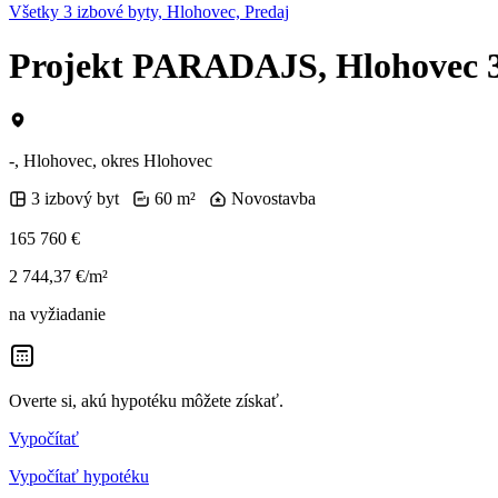
Všetky 3 izbové byty, Hlohovec, Predaj
Projekt PARADAJS, Hlohovec 3i
-, Hlohovec, okres Hlohovec
3 izbový byt
60 m²
Novostavba
165 760 €
2 744,37 €/m²
na vyžiadanie
Overte si, akú hypotéku môžete získať.
Vypočítať
Vypočítať hypotéku