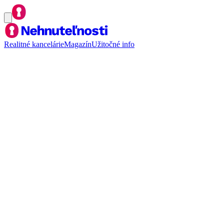
Realitné kancelárie
Magazín
Užitočné info