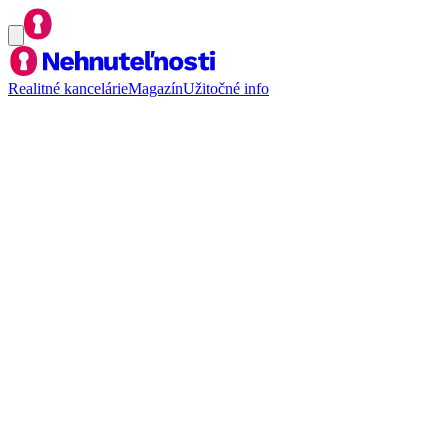
Realitné kancelárie
Magazín
Užitočné info