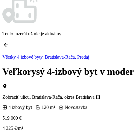
Tento inzerát už nie je aktuálny.
Všetky 4 izbové byty, Bratislava-Rača, Predaj
Veľkorysý 4-izbový byt v mo
Zobraziť ulicu
, Bratislava-Rača, okres Bratislava III
4 izbový byt
120 m²
Novostavba
519 000 €
4 325 €/m²