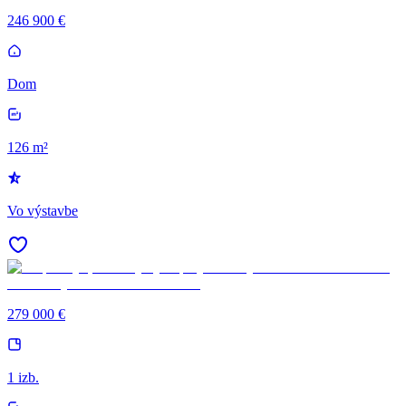
246 900 €
Dom
126 m²
Vo výstavbe
279 000 €
1 izb.