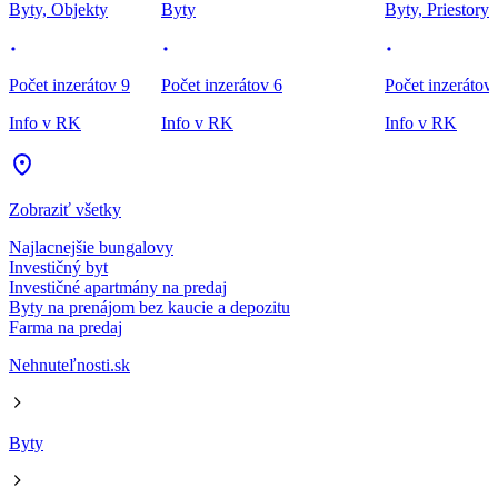
Byty, Objekty
Byty
Byty, Priestory
Počet inzerátov 9
Počet inzerátov 6
Počet inzerátov
Info v RK
Info v RK
Info v RK
Zobraziť všetky
Najlacnejšie bungalovy
Investičný byt
Investičné apartmány na predaj
Byty na prenájom bez kaucie a depozitu
Farma na predaj
Nehnuteľnosti.sk
Byty