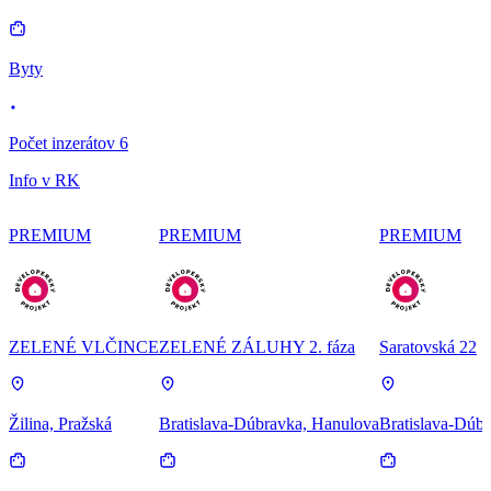
Byty
Počet inzerátov 6
Info v RK
PREMIUM
PREMIUM
PREMIUM
ZELENÉ VLČINCE
ZELENÉ ZÁLUHY 2. fáza
Saratovská 22
Žilina, Pražská
Bratislava-Dúbravka, Hanulova
Bratislava-Dúbr