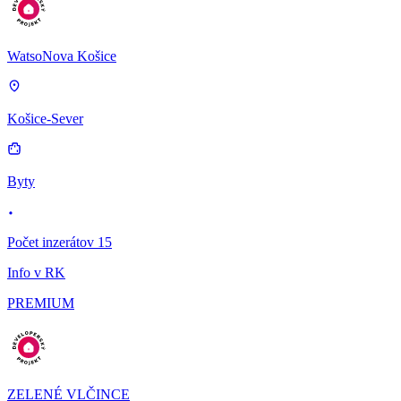
WatsoNova Košice
Košice-Sever
Byty
Počet inzerátov 15
Info v RK
PREMIUM
ZELENÉ VLČINCE