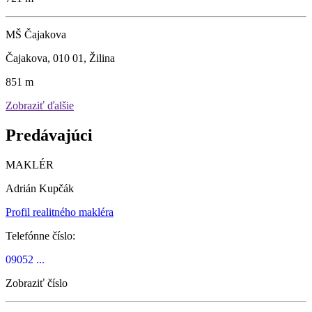
MŠ Čajakova
Čajakova, 010 01, Žilina
851 m
Zobraziť ďalšie
Predávajúci
MAKLÉR
Adrián Kupčák
Profil realitného makléra
Telefónne číslo:
09052 ...
Zobraziť číslo