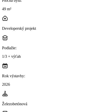
Plocha bytu
:
49 m²
Developerský projekt
Podlažie
:
1/3 + výťah
Rok výstavby
:
2026
Železobetónová