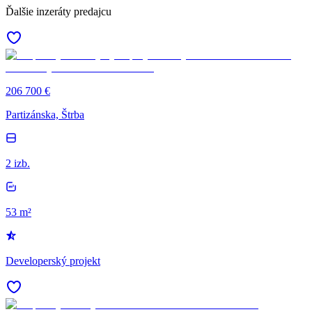
Ďalšie inzeráty predajcu
206 700 €
Partizánska, Štrba
2 izb.
53 m²
Developerský projekt