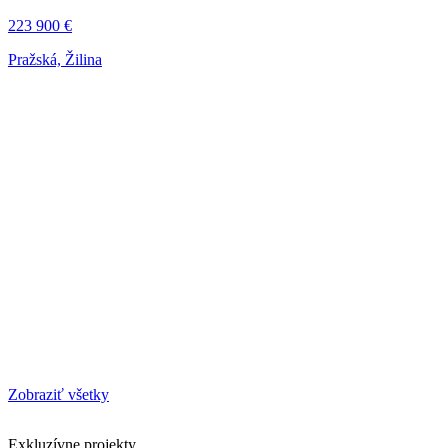
223 900 €
Pražská, Žilina
Zobraziť všetky
Exkluzívne projekty