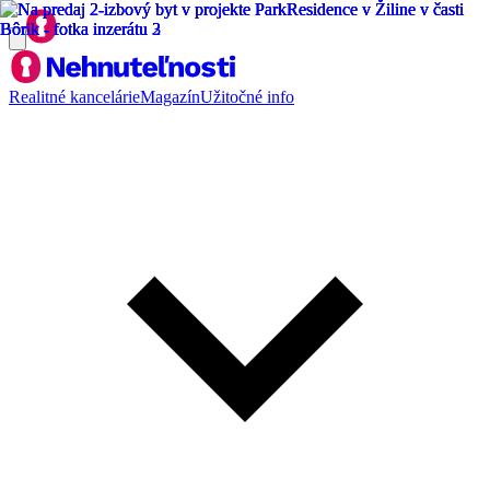
Realitné kancelárie
Magazín
Užitočné info