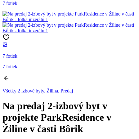
7 fotiek
7 fotiek
7 fotiek
Všetky 2 izbové byty, Žilina, Predaj
Na predaj 2-izbový byt v
projekte ParkResidence v
Žiline v časti Bôrik