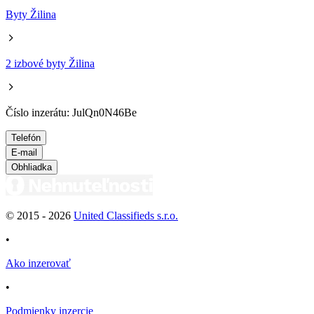
Byty Žilina
2 izbové byty Žilina
Číslo inzerátu: JulQn0N46Be
Telefón
E-mail
Obhliadka
© 2015 -
2026
United Classifieds s.r.o.
•
Ako inzerovať
•
Podmienky inzercie