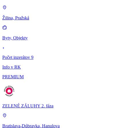
Žilina, Pražská
Byty, Objekty
Počet inzerátov 9
Info v RK
PREMIUM
ZELENÉ ZÁLUHY 2. fáza
Bratislava-Dúbravka, Hanulova