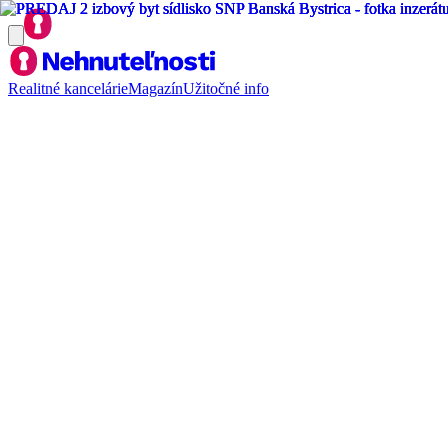
Realitné kancelárie
Magazín
Užitočné info