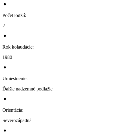
Počet lodžií
:
2
Rok kolaudácie
:
1980
Umiestnenie
:
Ďalšie nadzemné podlažie
Orientácia
:
Severozápadná