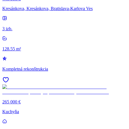
Kresánkova, Kresánkova, Bratislava-Karlova Ves
3 izb.
128.55 m²
Kompletná rekonštrukcia
265 000 €
Kuchyňa