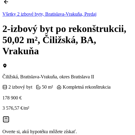
Všetky 2 izbové byty, Bratislava-Vrakuňa, Predaj
2-izbový byt po rekonštrukcii,
50,02 m², Čiližská, BA,
Vrakuňa
Čiližská, Bratislava-Vrakuňa, okres Bratislava II
2 izbový byt
50 m²
Kompletná rekonštrukcia
178 900 €
3 576,57 €/m²
Overte si, akú hypotéku môžete získať.