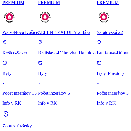
PREMIUM
PREMIUM
PREMIUM
WatsoNova Košice
ZELENÉ ZÁLUHY 2. fáza
Saratovská 22
Košice-Sever
Bratislava-Dúbravka, Hanulova
Bratislava-Dúbrav
Byty
Byty
Byty, Priestory
Počet inzerátov 15
Počet inzerátov 6
Počet inzerátov 3
Info v RK
Info v RK
Info v RK
Zobraziť všetky