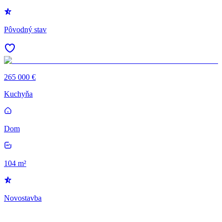
Pôvodný stav
265 000 €
Kuchyňa
Dom
104 m²
Novostavba