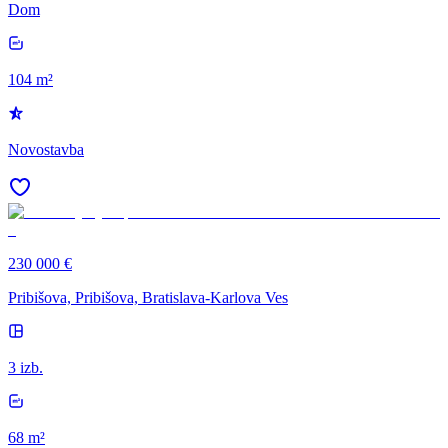
Dom
104 m²
Novostavba
230 000 €
Pribišova, Pribišova, Bratislava-Karlova Ves
3 izb.
68 m²