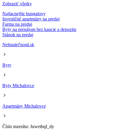
Zobraziť všetky
Najlacnejšie bungalovy
Investičné apartmány na predaj
Farma na predaj
Byty na prenájom bez kaucie a depozitu
Stánok na predaj
Nehnuteľnosti.sk
Byty
Byty Michalovce
Apartmány Michalovce
Číslo inzerátu: JuwetbqI_dy