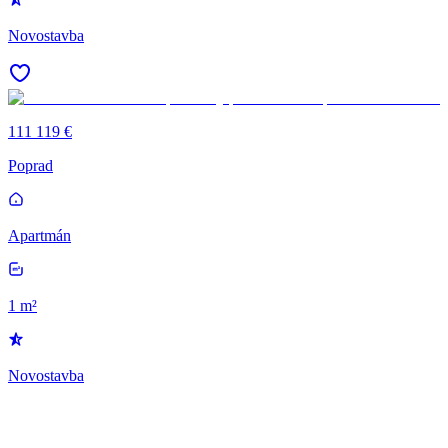
Novostavba
111 119 €
Poprad
Apartmán
1 m²
Novostavba