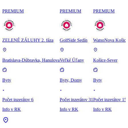
PREMIUM
PREMIUM
PREMIUM
ZELENÉ ZÁLUHY 2. fáza
GolfSide Sedín
WatsoNova Košice
Bratislava-Dúbravka, Hanulova
Veľké Úľany
Košice-Sever
Byty
Byty, Domy
Byty
Počet inzerátov 6
Počet inzerátov 31
Počet inzerátov 15
Info v RK
Info v RK
Info v RK