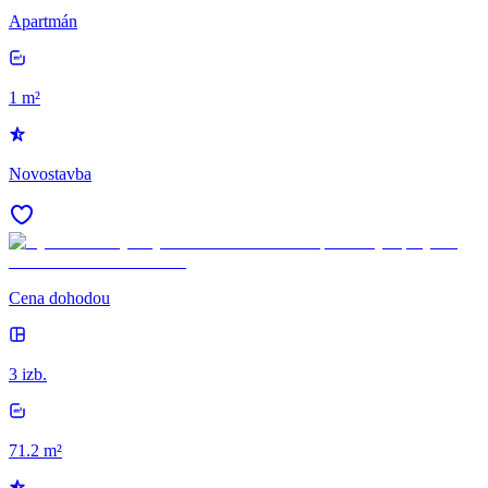
Apartmán
1 m²
Novostavba
Cena dohodou
3 izb.
71.2 m²