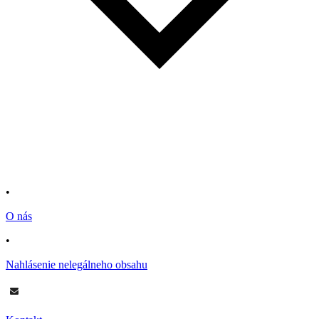
•
O nás
•
Nahlásenie nelegálneho obsahu