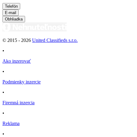
Telefón
E-mail
Obhliadka
© 2015 -
2026
United Classifieds s.r.o.
•
Ako inzerovať
•
Podmienky inzercie
•
Firemná inzercia
•
Reklama
•