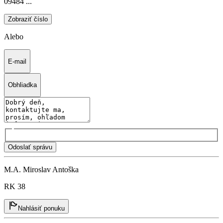
09484 ...
Zobraziť číslo
Alebo
E-mail
Obhliadka
Odoslať správu
M.A. Miroslav Antoška
RK 38
Nahlásiť ponuku