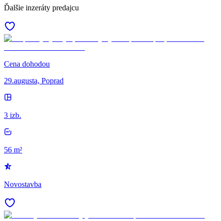
Ďalšie inzeráty predajcu
Cena dohodou
29.augusta, Poprad
3 izb.
56 m²
Novostavba