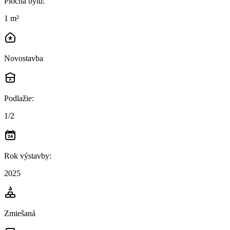
Plocha bytu
:
1 m²
Novostavba
Podlažie
:
1/2
Rok výstavby
:
2025
Zmiešaná