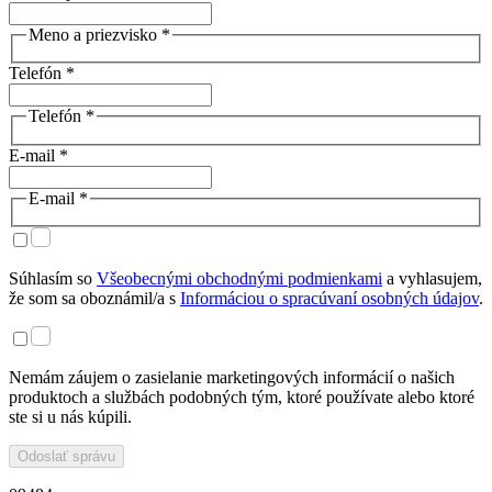
Meno a priezvisko *
Telefón *
Telefón *
E-mail *
E-mail *
Súhlasím so
Všeobecnými obchodnými podmienkami
a vyhlasujem,
že som sa oboznámil/a s
Informáciou o spracúvaní osobných údajov
.
Nemám záujem o zasielanie marketingových informácií o našich
produktoch a službách podobných tým, ktoré používate alebo ktoré
ste si u nás kúpili.
Odoslať správu