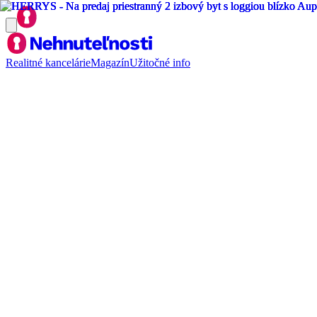
Realitné kancelárie
Magazín
Užitočné info