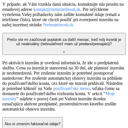
V prípade, ak Vám vznikla daná situácia, kontaktujte nás prosím na
emailovej adrese
kontakt@nehnutelnosti.sk
. Pre urýchlenie
vyriešenia Vašej požiadavky nám zašlite kontaktné údaje (email a
telefónne číslo), ktoré ste chceli použiť pri zverejnení inzerátu na
našej inzertnej stránke
Nehnutelnosti.sk
Prečo ste mi zaúčtovali poplatok za ďalší mesiac, keď môj inzerát je
už neaktuálny (nehnuteľnosť mám už predanú/prenajatú)?
+
Pri aktivácii inzerátu je uvedená informácia, že ide o predplatenú
službu. Cena za inzerát je stanovená na 30 dní, ale platnosť inzerátu
je neobmedzená. Pre zrušenie inzerátu je potrebné postupovať
nasledovne: Pre zrušenie automatickej obnovy inzerátu sa prihláste
do používateľského konta, cez ktoré ste inzerát pridávali. Následne
je potrebné kliknúť na Vaše
používateľské meno
, vďaka čomu sa
dostanete do používateľského rozhrania konta. V sekcii "
Moje
inzeráty
" nájdete v pravej časti pri Vašom inzeráte ikonku
označujúcu aktívne predplatné, prostredníctvom ktorého zrušíte
automatickú obnovu inzerátu.
Ako si zmením fakturačné údaje?