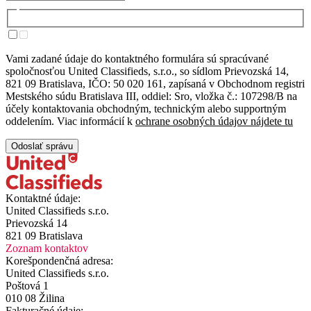
Vami zadané údaje do kontaktného formulára sú spracúvané
spoločnosťou United Classifieds, s.r.o., so sídlom Prievozská 14,
821 09 Bratislava, IČO: 50 020 161, zapísaná v Obchodnom registri
Mestského súdu Bratislava III, oddiel: Sro, vložka č.: 107298/B na
účely kontaktovania obchodným, technickým alebo supportným
oddelením. Viac informácií k
ochrane osobných údajov nájdete tu
Odoslať správu
Kontaktné údaje:
United Classifieds s.r.o.
Prievozská 14
821 09 Bratislava
Zoznam kontaktov
Korešpondenčná adresa:
United Classifieds s.r.o.
Poštová 1
010 08 Žilina
Fakturačné údaje: