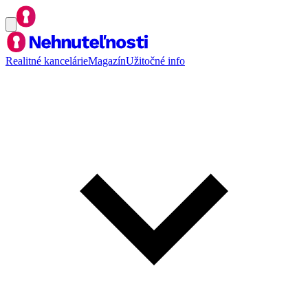
Realitné kancelárie
Magazín
Užitočné info