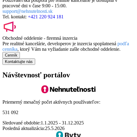
Používateľská podpora pre realitné kancelárie je dostupná v
pracovné dni v čase
9:00 - 15:00.
support@nehnutelnosti.sk
Tel. kontakt:
+421 220 924 181
Obchodné oddelenie - firemná inzercia
Pre realitné kancelárie, developerov je inzercia spoplatnená
podľa
cenníka
, ktorý Vám na vyžiadanie zašle obchodné oddelenie.
Cenník
Kontaktujte nás
Návštevnosť portálov
Priemerný mesačný počet aktívnych používateľov:
531 092
Sledované obdobie:
1.1.2025 - 31.12.2025
Posledná aktualizácia:
25.5.2026