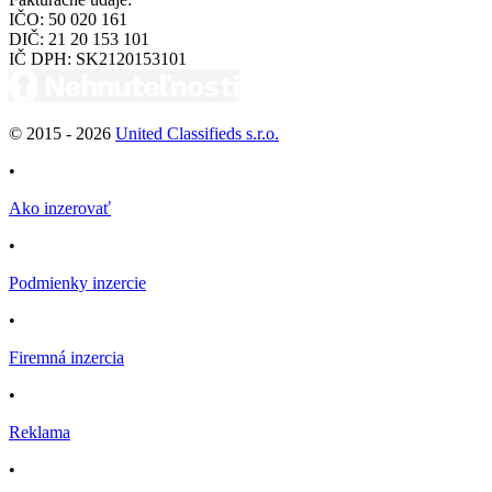
IČO:
50 020 161
DIČ:
21 20 153 101
IČ DPH:
SK2120153101
© 2015 -
2026
United Classifieds s.r.o.
•
Ako inzerovať
•
Podmienky inzercie
•
Firemná inzercia
•
Reklama
•