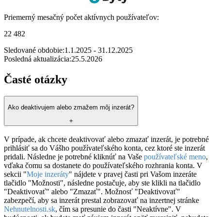
Priemerný mesačný počet aktívnych používateľov:
22 482
Sledované obdobie:
1.1.2025 - 31.12.2025
Posledná aktualizácia:
25.5.2026
Časté otázky
Ako deaktivujem alebo zmažem môj inzerát?
+
V prípade, ak chcete deaktivovať alebo zmazať inzerát, je potrebné
prihlásiť sa do Vášho používateľského konta, cez ktoré ste inzerát
pridali. Následne je potrebné kliknúť na Vaše
používateľské meno
,
vďaka čomu sa dostanete do používateľského rozhrania konta. V
sekcii "
Moje inzeráty
" nájdete v pravej časti pri Vašom inzeráte
tlačidlo "Možnosti", následne postačuje, aby ste klikli na tlačidlo
"Deaktivovať" alebo "Zmazať". Možnosť "Deaktivovať"
zabezpečí, aby sa inzerát prestal zobrazovať na inzertnej stránke
Nehnutelnosti.sk
, čím sa presunie do časti "Neaktívne". V