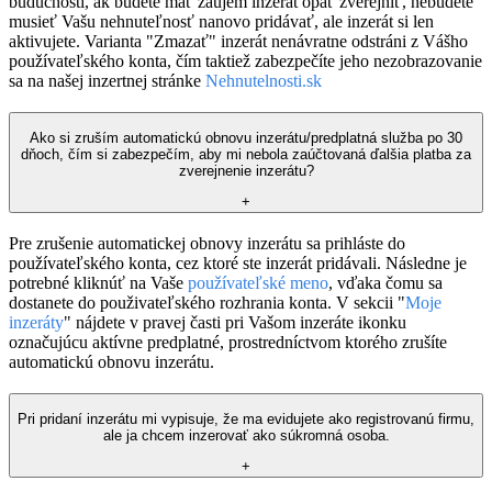
budúcnosti, ak budete mať záujem inzerát opäť zverejniť, nebudete
musieť Vašu nehnuteľnosť nanovo pridávať, ale inzerát si len
aktivujete. Varianta "Zmazať" inzerát nenávratne odstráni z Vášho
používateľského konta, čím taktiež zabezpečíte jeho nezobrazovanie
sa na našej inzertnej stránke
Nehnutelnosti.sk
Ako si zruším automatickú obnovu inzerátu/predplatná služba po 30
dňoch, čím si zabezpečím, aby mi nebola zaúčtovaná ďalšia platba za
zverejnenie inzerátu?
+
Pre zrušenie automatickej obnovy inzerátu sa prihláste do
používateľského konta, cez ktoré ste inzerát pridávali. Následne je
potrebné kliknúť na Vaše
používateľské meno
, vďaka čomu sa
dostanete do použivateľského rozhrania konta. V sekcii "
Moje
inzeráty
" nájdete v pravej časti pri Vašom inzeráte ikonku
označujúcu aktívne predplatné, prostredníctvom ktorého zrušíte
automatickú obnovu inzerátu.
Pri pridaní inzerátu mi vypisuje, že ma evidujete ako registrovanú firmu,
ale ja chcem inzerovať ako súkromná osoba.
+