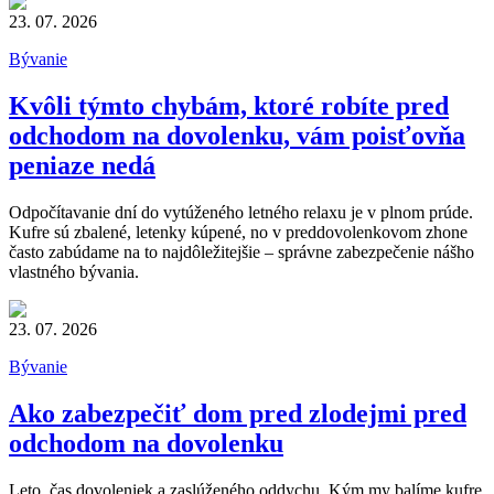
23. 07. 2026
Bývanie
Kvôli týmto chybám, ktoré robíte pred
odchodom na dovolenku, vám poisťovňa
peniaze nedá
Odpočítavanie dní do vytúženého letného relaxu je v plnom prúde.
Kufre sú zbalené, letenky kúpené, no v preddovolenkovom zhone
často zabúdame na to najdôležitejšie – správne zabezpečenie nášho
vlastného bývania.
23. 07. 2026
Bývanie
Ako zabezpečiť dom pred zlodejmi pred
odchodom na dovolenku
Leto, čas dovoleniek a zaslúženého oddychu. Kým my balíme kufre