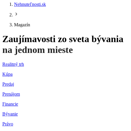
Nehnuteľnosti.sk
Magazín
Zaujímavosti zo sveta bývania
na jednom mieste
Realitný trh
Kúpa
Predaj
Prenájom
Financie
Bývanie
Právo