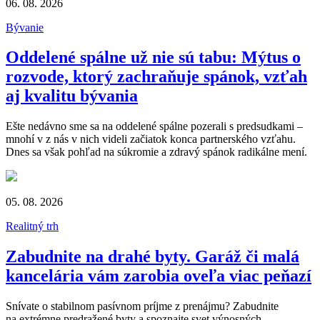
06. 08. 2026
Bývanie
Oddelené spálne už nie sú tabu: Mýtus o
rozvode, ktorý zachraňuje spánok, vzťah
aj kvalitu bývania
Ešte nedávno sme sa na oddelené spálne pozerali s predsudkami –
mnohí v z nás v nich videli začiatok konca partnerského vzťahu.
Dnes sa však pohľad na súkromie a zdravý spánok radikálne mení.
05. 08. 2026
Realitný trh
Zabudnite na drahé byty. Garáž či malá
kancelária vám zarobia oveľa viac peňazí
Snívate o stabilnom pasívnom príjme z prenájmu? Zabudnite
na extrémne predražené byty a spoznajte svet výnosných