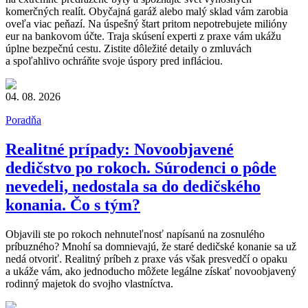
komerčných realít. Obyčajná garáž alebo malý sklad vám zarobia
oveľa viac peňazí. Na úspešný štart pritom nepotrebujete milióny
eur na bankovom účte. Traja skúsení experti z praxe vám ukážu
úplne bezpečnú cestu. Zistite dôležité detaily o zmluvách
a spoľahlivo ochráňte svoje úspory pred infláciou.
04. 08. 2026
Poradňa
Realitné prípady: Novoobjavené
dedičstvo po rokoch. Súrodenci o pôde
nevedeli, nedostala sa do dedičského
konania. Čo s tým?
Objavili ste po rokoch nehnuteľnosť napísanú na zosnulého
príbuzného? Mnohí sa domnievajú, že staré dedičské konanie sa už
nedá otvoriť. Realitný príbeh z praxe vás však presvedčí o opaku
a ukáže vám, ako jednoducho môžete legálne získať novoobjavený
rodinný majetok do svojho vlastníctva.