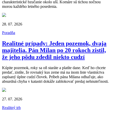
charakteristické bzučanie okolo uší. Komáre sú tichou nočnou
morou každého letného posedenia.
28. 07. 2026
Poradňa
Realitné prípady: Jeden pozemok, dvaja
majitelia. Pán Milan po 20 rokoch zistil,
že jeho pôdu zdedil niekto cudzí
Kúpite pozemok, roky sa oň staráte a platíte dane. Keď ho chcete
predať, zistíte, že rovnaký kus zeme má na inom liste vlastníctva
zapísaný úplne cudzí človek. Príbeh pána Milana odhaľuje, ako
absurdná chyba v katastri dokáže zablokovať predaj nehnuteľnosti.
27. 07. 2026
Realitný trh