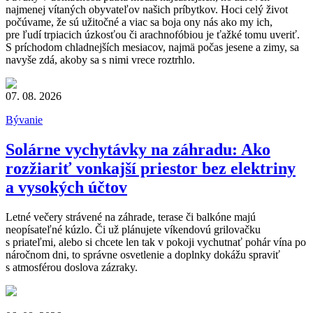
najmenej vítaných obyvateľov našich príbytkov. Hoci celý život
počúvame, že sú užitočné a viac sa boja ony nás ako my ich,
pre ľudí trpiacich úzkosťou či arachnofóbiou je ťažké tomu uveriť.
S príchodom chladnejších mesiacov, najmä počas jesene a zimy, sa
navyše zdá, akoby sa s nimi vrece roztrhlo.
07. 08. 2026
Bývanie
Solárne vychytávky na záhradu: Ako
rozžiariť vonkajší priestor bez elektriny
a vysokých účtov
Letné večery strávené na záhrade, terase či balkóne majú
neopísateľné kúzlo. Či už plánujete víkendovú grilovačku
s priateľmi, alebo si chcete len tak v pokoji vychutnať pohár vína po
náročnom dni, to správne osvetlenie a doplnky dokážu spraviť
s atmosférou doslova zázraky.