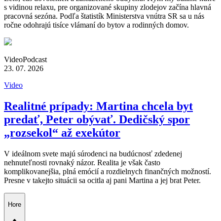
s vidinou relaxu, pre organizované skupiny zlodejov začína hlavná
pracovná sezóna. Podľa štatistík Ministerstva vnútra SR sa u nás
ročne odohrajú tisíce vlámaní do bytov a rodinných domov.
Video
Podcast
23. 07. 2026
Video
Realitné prípady: Martina chcela byt
predať, Peter obývať. Dedičský spor
„rozsekol“ až exekútor
V ideálnom svete majú súrodenci na budúcnosť zdedenej
nehnuteľnosti rovnaký názor. Realita je však často
komplikovanejšia, plná emócií a rozdielnych finančných možností.
Presne v takejto situácii sa ocitla aj pani Martina a jej brat Peter.
Hore