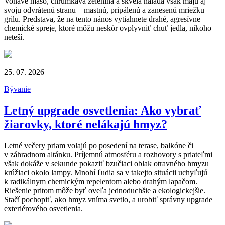
Voňavé mäso, chrumkavá zelenina a skvelá nálada však majú aj
svoju odvrátenú stranu – mastnú, pripálenú a zanesenú mriežku
grilu. Predstava, že na tento nános vytiahnete drahé, agresívne
chemické spreje, ktoré môžu neskôr ovplyvniť chuť jedla, nikoho
neteší.
25. 07. 2026
Bývanie
Letný upgrade osvetlenia: Ako vybrať
žiarovky, ktoré nelákajú hmyz?
Letné večery priam volajú po posedení na terase, balkóne či
v záhradnom altánku. Príjemnú atmosféru a rozhovory s priateľmi
však dokáže v sekunde pokaziť bzučiaci oblak otravného hmyzu
krúžiaci okolo lampy. Mnohí ľudia sa v takejto situácii uchyľujú
k radikálnym chemickým repelentom alebo drahým lapačom.
Riešenie pritom môže byť oveľa jednoduchšie a ekologickejšie.
Stačí pochopiť, ako hmyz vníma svetlo, a urobiť správny upgrade
exteriérového osvetlenia.