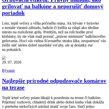
grilovať na balkóne a neporušiť domový
poriadok
Leto, teplé večery a vôňa pečeného mäsa. Ak bývate v bytovke
a nemáte vlastnú záhradu, balkón či lodžia sa zdajú ako ideálne
miesto na rozloženie grilu. Predtým, než na rošt hodíte prvé
klobásky, by ste však mali poznať „právne minimum“ balkónového
grilovania. Hoci vás vidina šťavnatého steaku láka, neopatrnosť vás
môže stáť nielen dobré susedské vzťahy, ale aj desiatky eur
na pokutách.
29. 07. 2026
Bývanie
Najlepšie prírodné odpudzovače komárov
na terase
Teplé letné večery priam lákajú k posedeniu na terase či balkóne.
Príjemný rozhovor, chladený drink alebo dobrá kniha však dokážu
v priebehu niekoľkých sekúnd stratiť svoje čaro. Stačí jedno