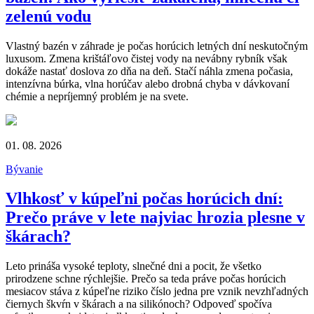
zelenú vodu
Vlastný bazén v záhrade je počas horúcich letných dní neskutočným
luxusom. Zmena krištáľovo čistej vody na nevábny rybník však
dokáže nastať doslova zo dňa na deň. Stačí náhla zmena počasia,
intenzívna búrka, vlna horúčav alebo drobná chyba v dávkovaní
chémie a nepríjemný problém je na svete.
01. 08. 2026
Bývanie
Vlhkosť v kúpeľni počas horúcich dní:
Prečo práve v lete najviac hrozia plesne v
škárach?
Leto prináša vysoké teploty, slnečné dni a pocit, že všetko
prirodzene schne rýchlejšie. Prečo sa teda práve počas horúcich
mesiacov stáva z kúpeľne riziko číslo jedna pre vznik nevzhľadných
čiernych škvŕn v škárach a na silikónoch? Odpoveď spočíva