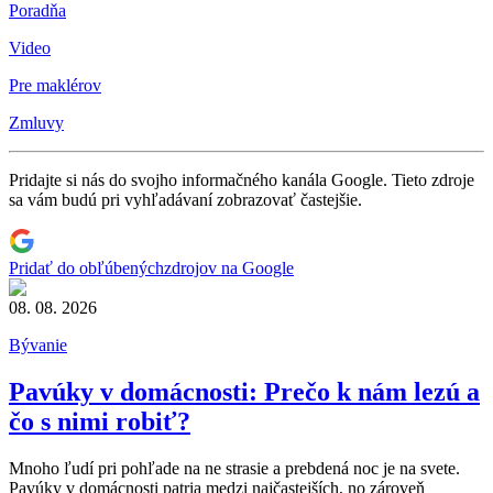
Poradňa
Video
Pre maklérov
Zmluvy
Pridajte si nás do svojho informačného kanála Google. Tieto zdroje
sa vám budú pri vyhľadávaní zobrazovať častejšie.
Pridať do obľúbených
zdrojov na Google
08. 08. 2026
Bývanie
Pavúky v domácnosti: Prečo k nám lezú a
čo s nimi robiť?
Mnoho ľudí pri pohľade na ne strasie a prebdená noc je na svete.
Pavúky v domácnosti patria medzi najčastejších, no zároveň