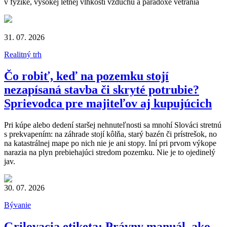
v fyzike, vysokej letnej vlhkosti vzduchu a paradoxe vetrania
31. 07. 2026
Realitný trh
Čo robiť, keď na pozemku stojí
nezapísaná stavba či skryté potrubie?
Sprievodca pre majiteľov aj kupujúcich
Pri kúpe alebo dedení staršej nehnuteľnosti sa mnohí Slováci stretnú
s prekvapením: na záhrade stojí kôlňa, starý bazén či prístrešok, no
na katastrálnej mape po nich nie je ani stopy. Iní pri prvom výkope
narazia na plyn prebiehajúci stredom pozemku. Nie je to ojedinelý
jav.
30. 07. 2026
Bývanie
Grilovacia etiketa: Právny manuál, ako