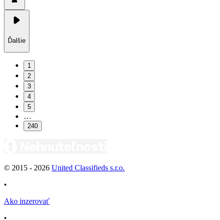
Ďalšie
1
2
3
4
5
…
240
© 2015 -
2026
United Classifieds s.r.o.
•
Ako inzerovať
•