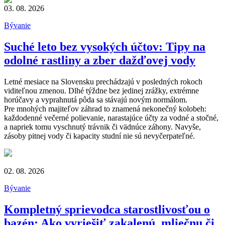
03. 08. 2026
Bývanie
Suché leto bez vysokých účtov: Tipy na
odolné rastliny a zber dažďovej vody
Letné mesiace na Slovensku prechádzajú v posledných rokoch
viditeľnou zmenou. Dlhé týždne bez jedinej zrážky, extrémne
horúčavy a vyprahnutá pôda sa stávajú novým normálom.
Pre mnohých majiteľov záhrad to znamená nekonečný kolobeh:
každodenné večerné polievanie, narastajúce účty za vodné a stočné,
a napriek tomu vyschnutý trávnik či vädnúce záhony. Navyše,
zásoby pitnej vody či kapacity studní nie sú nevyčerpateľné.
02. 08. 2026
Bývanie
Kompletný sprievodca starostlivosťou o
bazén: Ako vyriešiť zakalenú, mliečnu či