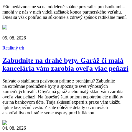
Ešte nedávno sme sa na oddelené spálne pozerali s predsudkami –
mnohí v z nás v nich videli začiatok konca partnerského vzťahu.
Dnes sa však pohľad na súkromie a zdravý spánok radikálne mení.
05. 08. 2026
Realitný trh
Zabudnite na drahé byty. Garáž či malá
kancelária vám zarobia oveľa viac peňazí
Snívate o stabilnom pasívnom príjme z prenájmu? Zabudnite
na extrémne predražené byty a spoznajte svet výnosných
komerčných realít. Obyčajná garáž alebo malý sklad vám zarobia
oveľa viac peňazí. Na úspešný štart pritom nepotrebujete milióny
eur na bankovom účte. Traja skúsení experti z praxe vám ukážu
úplne bezpečnú cestu. Zistite dôležité detaily o zmluvách
a spoľahlivo ochráňte svoje úspory pred infláciou.
04. 08. 2026