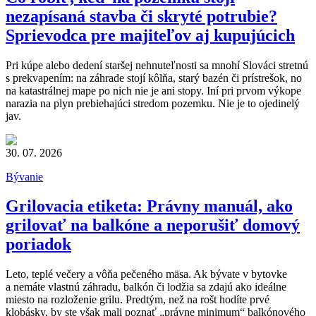
nezapísaná stavba či skryté potrubie?
Sprievodca pre majiteľov aj kupujúcich
Pri kúpe alebo dedení staršej nehnuteľnosti sa mnohí Slováci stretnú
s prekvapením: na záhrade stojí kôlňa, starý bazén či prístrešok, no
na katastrálnej mape po nich nie je ani stopy. Iní pri prvom výkope
narazia na plyn prebiehajúci stredom pozemku. Nie je to ojedinelý
jav.
30. 07. 2026
Bývanie
Grilovacia etiketa: Právny manuál, ako
grilovať na balkóne a neporušiť domový
poriadok
Leto, teplé večery a vôňa pečeného mäsa. Ak bývate v bytovke
a nemáte vlastnú záhradu, balkón či lodžia sa zdajú ako ideálne
miesto na rozloženie grilu. Predtým, než na rošt hodíte prvé
klobásky, by ste však mali poznať „právne minimum“ balkónového