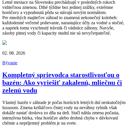
Letné mesiace na Slovensku prechádzajú v posledných rokoch
viditeľnou zmenou. Dlhé týždne bez jedinej zrážky, extrémne
horúčavy a vyprahnutá pôda sa stávajú novým normálom.
Pre mnohých majiteľov záhrad to znamená nekonečný kolobeh:
každodenné večerné polievanie, narastajúce účty za vodné a stočné,
a napriek tomu vyschnutý trávnik či vädnúce záhony. Navyše,
zásoby pitnej vody či kapacity studní nie sú nevyčerpateľné.
02. 08. 2026
Bývanie
Kompletný sprievodca starostlivosťou o
bazén: Ako vyriešiť zakalenú, mliečnu či
zelenú vodu
Vlastný bazén v záhrade je počas horúcich letných dní neskutočným
luxusom. Zmena krištáľovo čistej vody na nevábny rybník však
dokáže nastať doslova zo dňa na deň. Stačí náhla zmena počasia,
intenzívna búrka, vlna horúčav alebo drobná chyba v dávkovaní
chémie a nepríjemný problém je na svete.