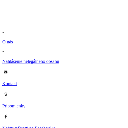
•
O nás
•
Nahlásenie nelegálneho obsahu
Kontakt
Pripomienky