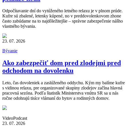
Odpočítavanie dní do vytúženého letného relaxu je v plnom prúde.
Kufre sú zbalené, letenky kúpené, no v preddovolenkovom zhone
často zabúdame na to najdôležitejšie – správne zabezpečenie nášho
vlastného bývania.
23. 07. 2026
Bývanie
Ako zabezpečiť dom pred zlodejmi pred
odchodom na dovolenku
Leto, čas dovoleniek a zaslúženého oddychu. Kým my balíme kufre
s vidinou relaxu, pre organizované skupiny zlodejov začína hlavná
pracovná sezóna. Podľa štatistík Ministerstva vnútra SR sa u nás
ročne odohrajú tisíce vlámaní do bytov a rodinných domov.
Video
Podcast
23. 07. 2026