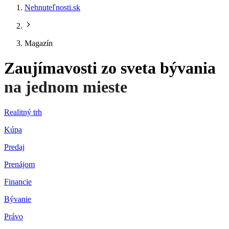
Nehnuteľnosti.sk
Magazín
Zaujímavosti zo sveta bývania
na jednom mieste
Realitný trh
Kúpa
Predaj
Prenájom
Financie
Bývanie
Právo