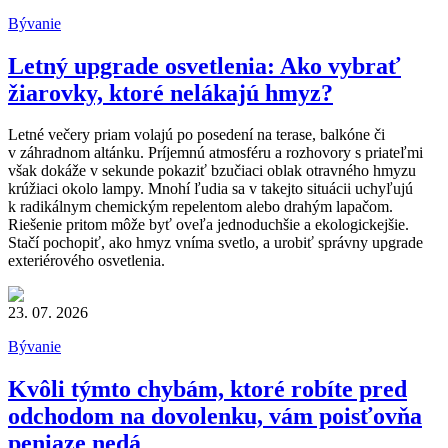
Bývanie
Letný upgrade osvetlenia: Ako vybrať
žiarovky, ktoré nelákajú hmyz?
Letné večery priam volajú po posedení na terase, balkóne či
v záhradnom altánku. Príjemnú atmosféru a rozhovory s priateľmi
však dokáže v sekunde pokaziť bzučiaci oblak otravného hmyzu
krúžiaci okolo lampy. Mnohí ľudia sa v takejto situácii uchyľujú
k radikálnym chemickým repelentom alebo drahým lapačom.
Riešenie pritom môže byť oveľa jednoduchšie a ekologickejšie.
Stačí pochopiť, ako hmyz vníma svetlo, a urobiť správny upgrade
exteriérového osvetlenia.
23. 07. 2026
Bývanie
Kvôli týmto chybám, ktoré robíte pred
odchodom na dovolenku, vám poisťovňa
peniaze nedá