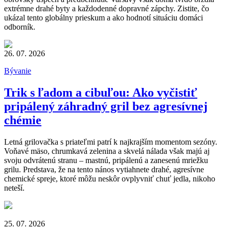
extrémne drahé byty a každodenné dopravné zápchy. Zistite, čo
ukázal tento globálny prieskum a ako hodnotí situáciu domáci
odborník.
26. 07. 2026
Bývanie
Trik s ľadom a cibuľou: Ako vyčistiť
pripálený záhradný gril bez agresívnej
chémie
Letná grilovačka s priateľmi patrí k najkrajším momentom sezóny.
Voňavé mäso, chrumkavá zelenina a skvelá nálada však majú aj
svoju odvrátenú stranu – mastnú, pripálenú a zanesenú mriežku
grilu. Predstava, že na tento nános vytiahnete drahé, agresívne
chemické spreje, ktoré môžu neskôr ovplyvniť chuť jedla, nikoho
neteší.
25. 07. 2026