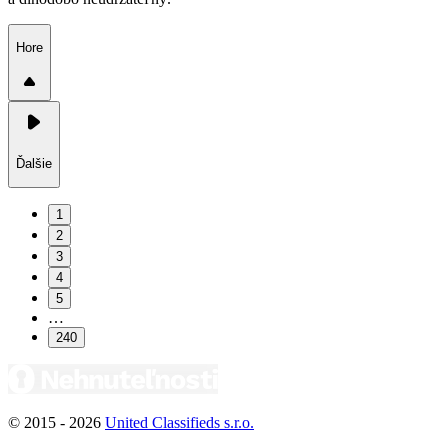
Hore
Ďalšie
1
2
3
4
5
…
240
© 2015 -
2026
United Classifieds s.r.o.