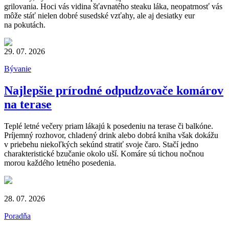
grilovania. Hoci vás vidina šťavnatého steaku láka, neopatrnosť vás
môže stáť nielen dobré susedské vzťahy, ale aj desiatky eur
na pokutách.
29. 07. 2026
Bývanie
Najlepšie prírodné odpudzovače komárov
na terase
Teplé letné večery priam lákajú k posedeniu na terase či balkóne.
Príjemný rozhovor, chladený drink alebo dobrá kniha však dokážu
v priebehu niekoľkých sekúnd stratiť svoje čaro. Stačí jedno
charakteristické bzučanie okolo uší. Komáre sú tichou nočnou
morou každého letného posedenia.
28. 07. 2026
Poradňa