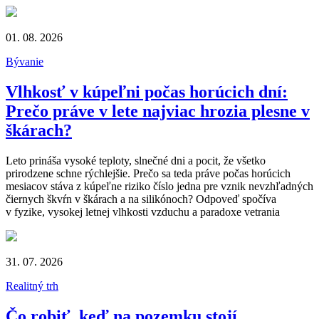
01. 08. 2026
Bývanie
Vlhkosť v kúpeľni počas horúcich dní:
Prečo práve v lete najviac hrozia plesne v
škárach?
Leto prináša vysoké teploty, slnečné dni a pocit, že všetko
prirodzene schne rýchlejšie. Prečo sa teda práve počas horúcich
mesiacov stáva z kúpeľne riziko číslo jedna pre vznik nevzhľadných
čiernych škvŕn v škárach a na silikónoch? Odpoveď spočíva
v fyzike, vysokej letnej vlhkosti vzduchu a paradoxe vetrania
31. 07. 2026
Realitný trh
Čo robiť, keď na pozemku stojí