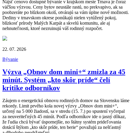
Nájsť cenovo dostupné bývanie v krajskom meste Trnava je čoraz
väčšou výzvou. Ceny bytov neustále rastú, no prekvapivo, ak sa
poobzeráte po blízkom okolí, otvárajú sa vám úplne nové možnosti.
Dediny v trnavskom okrese ponúkajú nielen vytúžený pokoj,
blízkosť prírody Malých Karpát a skvelú komunitu, ale aj
nehnuteľnosti, ktoré nezruinujú váš rodinný rozpočet.
22. 07. 2026
Bývanie
Výzva „Obnov dom mini+“ zmizla za 45
minút. Systém „kto skôr príde“ čelí
kritike odborníkov
Záujem o energetickú obnovu rodinných domov na Slovensku láme
rekordy. Limit prvého kola novej výzvy „Obnov dom mini+“,
určený na 5 000 žiadostí, sa v stredu (15. 7.) po spustení vyčerpal
za neuveriteľných 45 minút. Podľa odborníkov ide o jasný dôkaz,
že ľudia chcú bývať úspornejšie, no štátny systém prideľovania
dotácií štýlom „kto skôr príde, ten berie“ považujú za nešťastný
a dlhodobo neudržateľný.