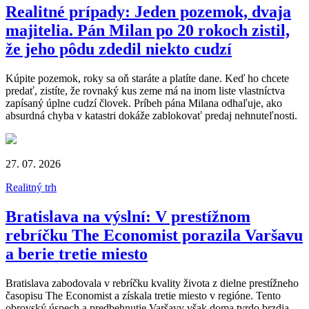
Realitné prípady: Jeden pozemok, dvaja
majitelia. Pán Milan po 20 rokoch zistil,
že jeho pôdu zdedil niekto cudzí
Kúpite pozemok, roky sa oň staráte a platíte dane. Keď ho chcete
predať, zistíte, že rovnaký kus zeme má na inom liste vlastníctva
zapísaný úplne cudzí človek. Príbeh pána Milana odhaľuje, ako
absurdná chyba v katastri dokáže zablokovať predaj nehnuteľnosti.
27. 07. 2026
Realitný trh
Bratislava na výslní: V prestížnom
rebríčku The Economist porazila Varšavu
a berie tretie miesto
Bratislava zabodovala v rebríčku kvality života z dielne prestížneho
časopisu The Economist a získala tretie miesto v regióne. Tento
obrovský úspech a predbehnutie Varšavy však doma tvrdo brzdia