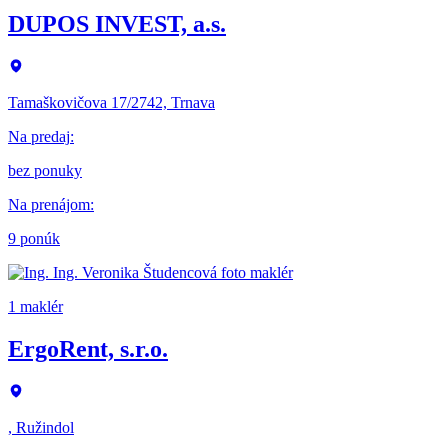
DUPOS INVEST, a.s.
Tamaškovičova 17/2742, Trnava
Na predaj
:
bez ponuky
Na prenájom
:
9 ponúk
1 maklér
ErgoRent, s.r.o.
, Ružindol