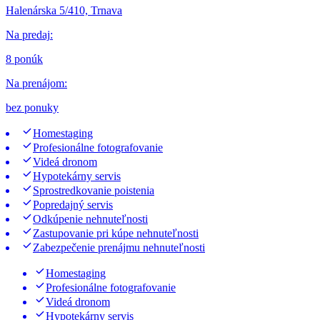
Halenárska 5/410, Trnava
Na predaj
:
8 ponúk
Na prenájom
:
bez ponuky
Homestaging
Profesionálne fotografovanie
Videá dronom
Hypotekárny servis
Sprostredkovanie poistenia
Popredajný servis
Odkúpenie nehnuteľnosti
Zastupovanie pri kúpe nehnuteľnosti
Zabezpečenie prenájmu nehnuteľnosti
Homestaging
Profesionálne fotografovanie
Videá dronom
Hypotekárny servis