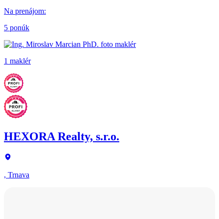
Na prenájom
:
5 ponúk
1 maklér
HEXORA Realty, s.r.o.
, Trnava