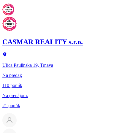
CASMAR REALITY s.r.o.
Ulica Paulínska 19, Trnava
Na predaj
:
110 ponúk
Na prenájom
:
21 ponúk