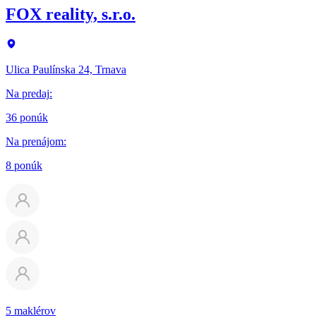
FOX reality, s.r.o.
Ulica Paulínska 24, Trnava
Na predaj
:
36 ponúk
Na prenájom
:
8 ponúk
5 maklérov