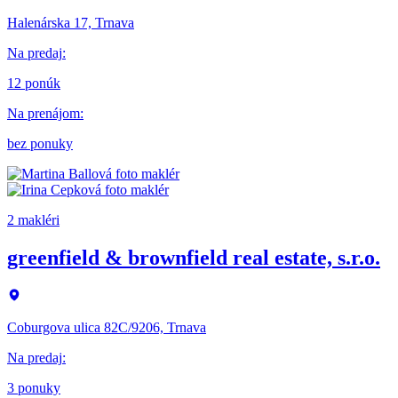
Halenárska 17, Trnava
Na predaj
:
12 ponúk
Na prenájom
:
bez ponuky
2 makléri
greenfield & brownfield real estate, s.r.o.
Coburgova ulica 82C/9206, Trnava
Na predaj
:
3 ponuky