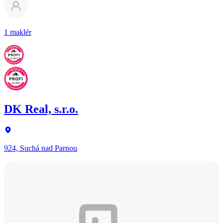
1 maklér
DK Real, s.r.o.
924, Suchá nad Parnou