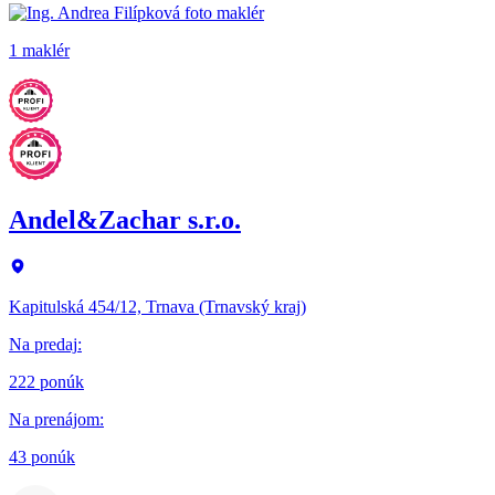
1 maklér
Andel&Zachar s.r.o.
Kapitulská 454/12, Trnava (Trnavský kraj)
Na predaj
:
222 ponúk
Na prenájom
:
43 ponúk