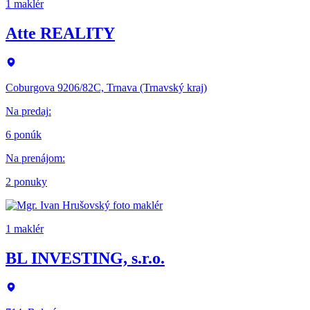
1 maklér
Atte REALITY
Coburgova 9206/82C, Trnava (Trnavský kraj)
Na predaj
:
6 ponúk
Na prenájom
:
2 ponuky
1 maklér
BL INVESTING, s.r.o.