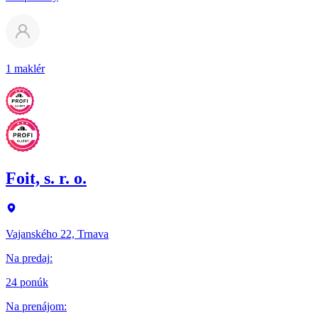
1 maklér
Foit, s. r. o.
Vajanského 22, Trnava
Na predaj
:
24 ponúk
Na prenájom
: