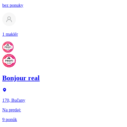
bez ponuky
1 maklér
Bonjour real
170, Bučany
Na predaj
:
9 ponúk