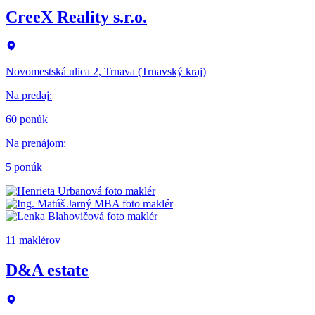
CreeX Reality s.r.o.
Novomestská ulica 2, Trnava (Trnavský kraj)
Na predaj
:
60 ponúk
Na prenájom
:
5 ponúk
11 maklérov
D&A estate