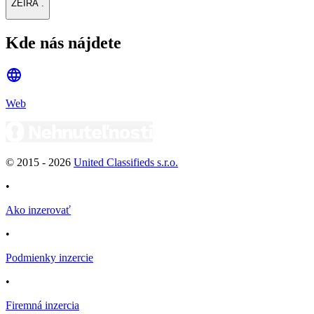
ZEIRA .
Kde nás nájdete
Web
© 2015 -
2026
United Classifieds s.r.o.
•
Ako inzerovať
•
Podmienky inzercie
•
Firemná inzercia