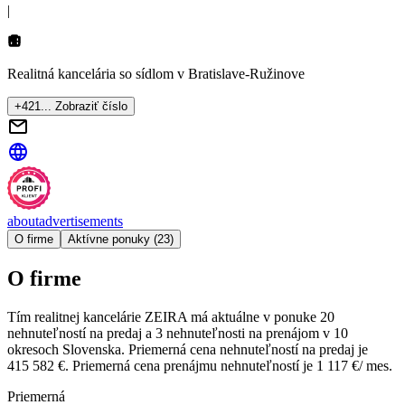
|
Realitná kancelária so sídlom
v Bratislave-Ružinove
+421... Zobraziť číslo
about
advertisements
O firme
Aktívne ponuky (23)
O firme
Tím realitnej kancelárie
ZEIRA
má aktuálne v ponuke
20
nehnuteľností
na predaj
a
3
nehnuteľnosti
na prenájom
v
10
okresoch
Slovenska.
Priemerná cena nehnuteľností na predaj je
415 582 €
.
Priemerná cena prenájmu nehnuteľností je
1 117 €/ mes.
Priemerná