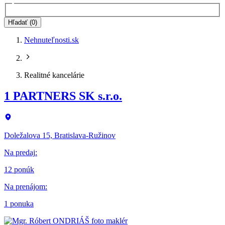
Hľadať (0)
Nehnuteľnosti.sk
Realitné kancelárie
1 PARTNERS SK s.r.o.
Doležalova 15, Bratislava-Ružinov
Na predaj
:
12 ponúk
Na prenájom
:
1 ponuka