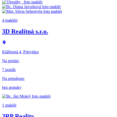
4 makléri
3D Realitná s.r.o.
Kláštorná 4, Prievidza
Na predaj
:
7 ponúk
Na prenájom
:
bez ponuky
1 maklér
3RP Reality