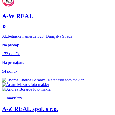
A-W REAL
Alžbetínske námestie 328, Dunajská Streda
Na predaj
:
172 ponúk
Na prenájom
:
54 ponúk
11 maklérov
A-Z REAL spol. s r.o.