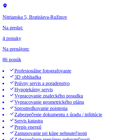
Nitrianska 5, Bratislava-Ružinov
Na predaj
:
4 ponuky
Na prenájom
:
86 ponúk
Profesionálne fotografovanie
3D obhliadka
Právny servis a poradenstvo
Hypotekárny servis
Vypracovanie znaleckého posudku
Vypracovanie geometrického plánu
Sprostredkovanie poistenia
Zabezpečenie dokumentu z úradu / inštitúcie
Servis katastra
Prepis energií
Zastupovanie pri kúpe nehnuteľnosti
Zabezpečenie prenájmu nehnuteľnosti