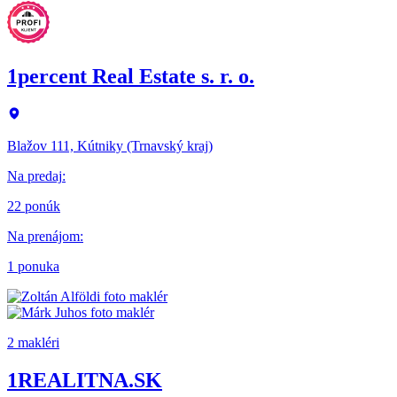
1percent Real Estate s. r. o.
Blažov 111, Kútniky (Trnavský kraj)
Na predaj
:
22 ponúk
Na prenájom
:
1 ponuka
2 makléri
1REALITNA.SK