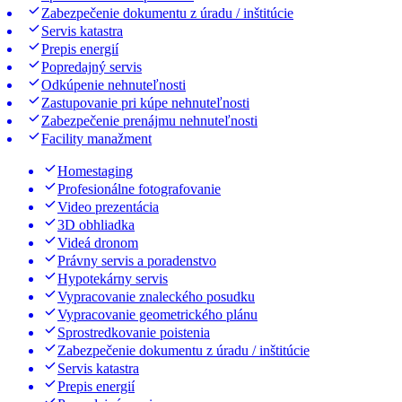
Zabezpečenie dokumentu z úradu / inštitúcie
Servis katastra
Prepis energií
Popredajný servis
Odkúpenie nehnuteľnosti
Zastupovanie pri kúpe nehnuteľnosti
Zabezpečenie prenájmu nehnuteľnosti
Facility manažment
Homestaging
Profesionálne fotografovanie
Video prezentácia
3D obhliadka
Videá dronom
Právny servis a poradenstvo
Hypotekárny servis
Vypracovanie znaleckého posudku
Vypracovanie geometrického plánu
Sprostredkovanie poistenia
Zabezpečenie dokumentu z úradu / inštitúcie
Servis katastra
Prepis energií