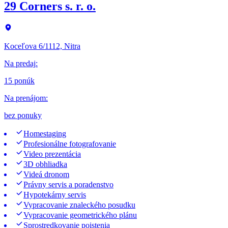
29 Corners s. r. o.
Koceľova 6/1112, Nitra
Na predaj
:
15 ponúk
Na prenájom
:
bez ponuky
Homestaging
Profesionálne fotografovanie
Video prezentácia
3D obhliadka
Videá dronom
Právny servis a poradenstvo
Hypotekárny servis
Vypracovanie znaleckého posudku
Vypracovanie geometrického plánu
Sprostredkovanie poistenia