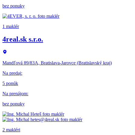
bez ponuky
1 maklér
4real.sk s.r.o.
Mandľová 89/83A, Bratislava-Jarovce (Bratislavský kraj)
Na predaj
:
5 ponúk
Na prenájom
:
bez ponuky
2 makléri