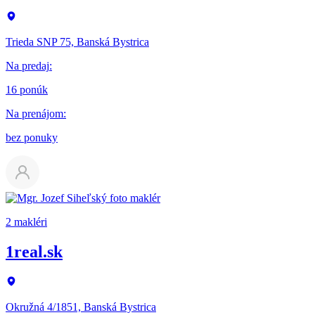
Trieda SNP 75, Banská Bystrica
Na predaj
:
16 ponúk
Na prenájom
:
bez ponuky
2 makléri
1real.sk
Okružná 4/1851, Banská Bystrica