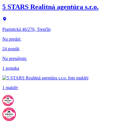
5 STARS Realitná agentúra s.r.o.
Piaristická 46/276, Trenčín
Na predaj
:
24 ponúk
Na prenájom
:
1 ponuka
1 maklér