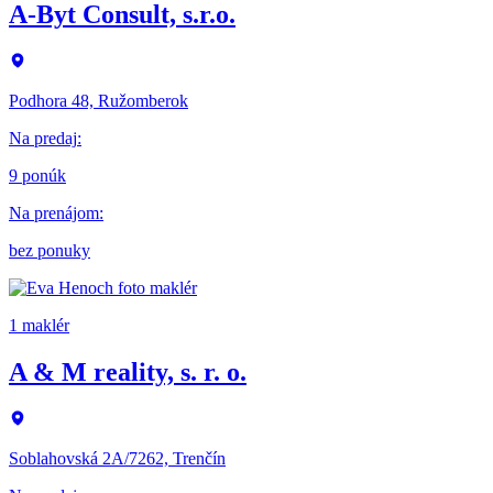
A-Byt Consult, s.r.o.
Podhora 48, Ružomberok
Na predaj
:
9 ponúk
Na prenájom
:
bez ponuky
1 maklér
A & M reality, s. r. o.
Soblahovská 2A/7262, Trenčín