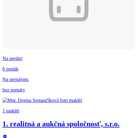
Na predaj
:
6 ponúk
Na prenájom
:
bez ponuky
1 maklér
1. realitná a aukčná spoločnosť, s.r.o.