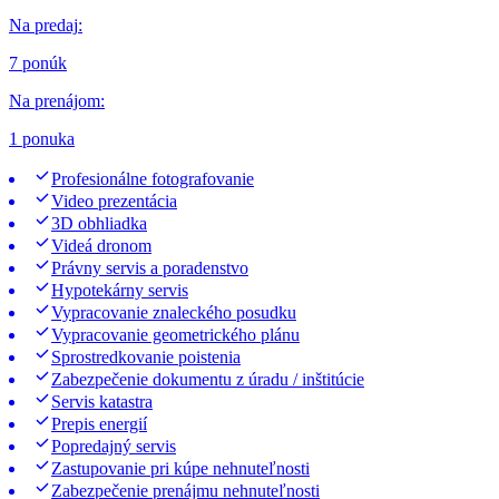
Na predaj
:
7 ponúk
Na prenájom
:
1 ponuka
Profesionálne fotografovanie
Video prezentácia
3D obhliadka
Videá dronom
Právny servis a poradenstvo
Hypotekárny servis
Vypracovanie znaleckého posudku
Vypracovanie geometrického plánu
Sprostredkovanie poistenia
Zabezpečenie dokumentu z úradu / inštitúcie
Servis katastra
Prepis energií
Popredajný servis
Zastupovanie pri kúpe nehnuteľnosti
Zabezpečenie prenájmu nehnuteľnosti