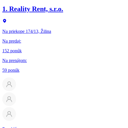
1. Reality Rent, s.r.o.
Na priekope 174/13, Žilina
Na predaj
:
152 ponúk
Na prenájom
:
59 ponúk