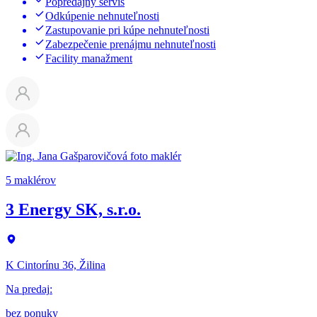
Popredajný servis
Odkúpenie nehnuteľnosti
Zastupovanie pri kúpe nehnuteľnosti
Zabezpečenie prenájmu nehnuteľnosti
Facility manažment
5 maklérov
3 Energy SK, s.r.o.
K Cintorínu 36, Žilina
Na predaj
:
bez ponuky