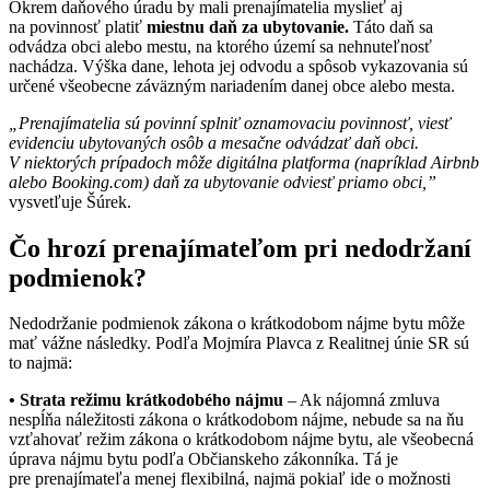
Okrem daňového úradu by mali prenajímatelia myslieť aj
na povinnosť platiť
miestnu
daň za ubytovanie.
Táto daň sa
odvádza obci alebo mestu, na ktorého území sa nehnuteľnosť
nachádza. Výška dane, lehota jej odvodu a spôsob vykazovania sú
určené všeobecne záväzným nariadením danej obce alebo mesta.
„Prenajímatelia sú povinní splniť oznamovaciu povinnosť, viesť
evidenciu ubytovaných osôb a mesačne odvádzať daň obci.
V niektorých prípadoch môže digitálna platforma (napríklad Airbnb
alebo Booking.com) daň za ubytovanie odviesť priamo obci,”
vysvetľuje Šúrek.
Čo hrozí prenajímateľom pri nedodržaní
podmienok?
Nedodržanie podmienok zákona o krátkodobom nájme bytu môže
mať vážne následky. Podľa Mojmíra Plavca z Realitnej únie SR sú
to najmä:
• Strata režimu krátkodobého nájmu
– Ak nájomná zmluva
nespĺňa náležitosti zákona o krátkodobom nájme, nebude sa na ňu
vzťahovať režim zákona o krátkodobom nájme bytu, ale všeobecná
úprava nájmu bytu podľa Občianskeho zákonníka. Tá je
pre prenajímateľa menej flexibilná, najmä pokiaľ ide o možnosti