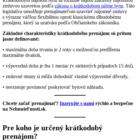
Krátkodobým nájmom bytu sa rozumie nájom založený nájomnou
zmluvou uzavretou podľa
zákona o krátkodobom nájme bytu
. Táto
legislatíva umožňuje prenajímateľom uzavrieť nájomné zmluvy
s výrazne väčšou flexibilitou oproti klasickému dlhodobému
prenájmu, ktorý sa uzatvára podľa Občianskeho zákonníka.
Základné charakteristiky krátkodobého prenájmu sú pritom
jasne definované:
• maximálna doba trvania je 2 roky s možnosťou predĺženia
maximálne dvakrát,
• výpovedná doba je iba 1 mesiac (v niektorých prípadoch 15 dní),
• zmluvné strany si môžu dohodnúť vlastné výpovedné dôvody,
• neexistuje povinnosť poskytovať bytovú náhradu.
Chcete začať prenajímať?
Inzerujte s nami
rýchlo a bezpečne
na Nehnuteľnosti.sk
.
Pre koho je určený krátkodobý
prenájom?