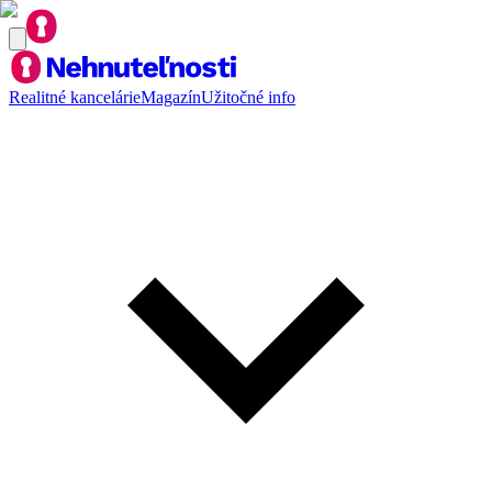
Realitné kancelárie
Magazín
Užitočné info