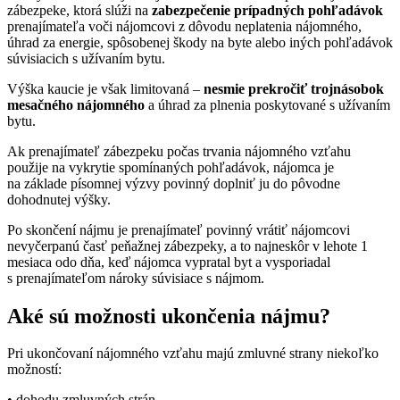
zábezpeke, ktorá slúži na
zabezpečenie prípadných pohľadávok
prenajímateľa voči nájomcovi z dôvodu neplatenia nájomného,
úhrad za energie, spôsobenej škody na byte alebo iných pohľadávok
súvisiacich s užívaním bytu.
Výška kaucie je však limitovaná –⁠⁠⁠⁠⁠⁠
nesmie prekročiť trojnásobok
mesačného nájomného
a úhrad za plnenia poskytované s užívaním
bytu.
Ak prenajímateľ zábezpeku počas trvania nájomného vzťahu
použije na vykrytie spomínaných pohľadávok, nájomca je
na základe písomnej výzvy povinný doplniť ju do pôvodne
dohodnutej výšky.
Po skončení nájmu je prenajímateľ povinný vrátiť nájomcovi
nevyčerpanú časť peňažnej zábezpeky, a to najneskôr v lehote 1
mesiaca odo dňa, keď nájomca vypratal byt a vysporiadal
s prenajímateľom nároky súvisiace s nájmom.
Aké sú možnosti ukončenia nájmu?
Pri ukončovaní nájomného vzťahu majú zmluvné strany niekoľko
možností:
• dohodu zmluvných strán,