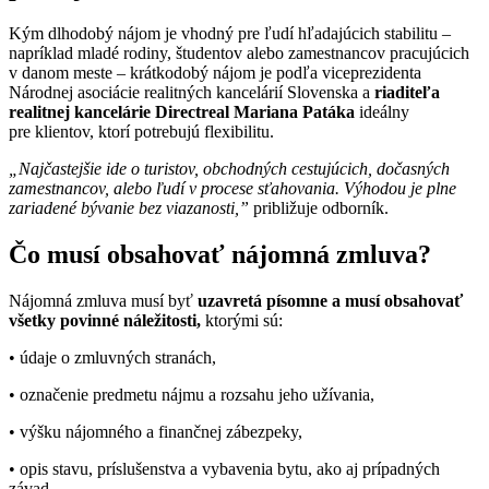
Kým dlhodobý nájom je vhodný pre ľudí hľadajúcich stabilitu –
napríklad mladé rodiny, študentov alebo zamestnancov pracujúcich
v danom meste – krátkodobý nájom je podľa viceprezidenta
Národnej asociácie realitných kancelárií Slovenska a
riaditeľa
realitnej kancelárie Directreal Mariana Patáka
ideálny
pre klientov, ktorí potrebujú flexibilitu.
„Najčastejšie ide o turistov, obchodných cestujúcich, dočasných
zamestnancov, alebo ľudí v procese sťahovania. Výhodou je plne
zariadené bývanie bez viazanosti,”
približuje odborník.
Čo musí obsahovať nájomná zmluva?
Nájomná zmluva musí byť
uzavretá písomne a musí obsahovať
všetky povinné náležitosti,
ktorými sú:
• údaje o zmluvných stranách,
• označenie predmetu nájmu a rozsahu jeho užívania,
• výšku nájomného a finančnej zábezpeky,
• opis stavu, príslušenstva a vybavenia bytu, ako aj prípadných
závad,