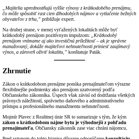
„Majitelia uprednostňujú vyššie výnosy z krátkodobého prenájmu,
čo môže spôsobiť rast cien dlhodobých nájmov a vytlačenie bežných
obyvateľov z trhu,”
približuje expert.
Na druhej strane, v menej vyťažených lokalitách môže byť
krátkodobý prenájom pozitívnym impulzom:
„Krátkodobý
prenájom vnímame aj ako investičnú príležitosť – ak je správne
manažovaný, dokáže majiteľovi nehnuteľnosti priniesť zaujímavý
výnos, a zároveň oživiť lokalitu,”
konštatuje Paták.
Zhrnutie
Zákon o krátkodobom prenájme ponúka prenajímateľom výrazne
flexibilnejšie podmienky ako prenájom uzatvorený podľa
Občianskeho zákonníka. Úspech však závisí od dodržania všetkých
právnych náležitostí, správneho daňového a administratívneho
prístupu a profesionálneho manažmentu nehnuteľnosti.
Mojmír Plavec z Realitnej únie SR to sumarizuje s tým, že kým
zákon o krátkodobom nájme bytu je výhodnejší z pohľadu
prenajímateľa
, Občiansky zákonník zase viac chráni nájomcu.
Pred vstupom do tohto biznisu dôrazne odporúčame
konzultáciu