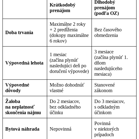
Dlhodobý
Krátkodobý
prenájom
prenájom
(podľa OZ)
Maximálne 2 roky
+ 2 predĺženia
Bez časového
Doba trvania
(dokopy maximálne
obmedzenia
6 rokov)
3 mesiace
1 mesiac
(začína plynúť 1.
(začína plynúť
Výpovedná lehota
dňom
nasledujúci deň po
nasledujúceho
doručení výpovede)
mesiaca)
Výpovedné
Možno dohodnúť
Stanovené
dôvody
vlastné
zákonom
Žaloba
Do 2 mesiacov,
Do 3 mesiacov,
na neplatnosť
bez odkladného
s odkladným
skončenia nájmu
účinku
účinkom
Povinná
Bytová náhrada
Nepovinná
v niektorých
prípadoch