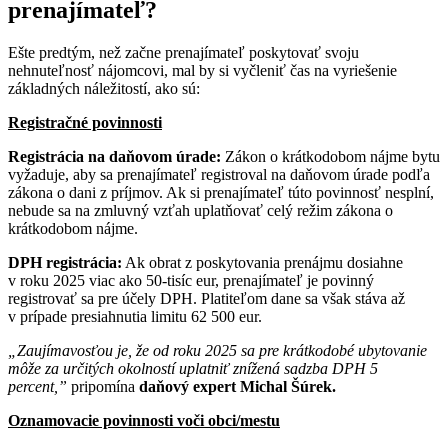
prenajímateľ?
Ešte predtým, než začne prenajímateľ poskytovať svoju
nehnuteľnosť nájomcovi, mal by si vyčleniť čas na vyriešenie
základných náležitostí, ako sú:
Registračné povinnosti
Registrácia na daňovom úrade:
Zákon o krátkodobom nájme bytu
vyžaduje, aby sa prenajímateľ registroval na daňovom úrade podľa
zákona o dani z príjmov. Ak si prenajímateľ túto povinnosť nesplní,
nebude sa na zmluvný vzťah uplatňovať celý režim zákona o
krátkodobom nájme.
DPH registrácia:
Ak obrat z poskytovania prenájmu dosiahne
v roku 2025 viac ako 50-tisíc eur, prenajímateľ je povinný
registrovať sa pre účely DPH. Platiteľom dane sa však stáva až
v prípade presiahnutia limitu 62 500 eur.
„Zaujímavosťou je, že od roku 2025 sa pre krátkodobé ubytovanie
môže za určitých okolností uplatniť znížená sadzba DPH 5
percent,”
pripomína
daňový expert Michal Šúrek.
Oznamovacie povinnosti voči obci/mestu