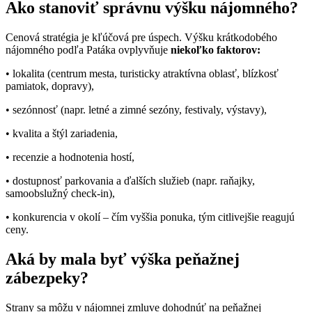
Ako stanoviť správnu výšku nájomného?
Cenová stratégia je kľúčová pre úspech. Výšku krátkodobého
nájomného podľa Patáka ovplyvňuje
niekoľko faktorov:
• lokalita (centrum mesta, turisticky atraktívna oblasť, blízkosť
pamiatok, dopravy),
• sezónnosť (napr. letné a zimné sezóny, festivaly, výstavy),
• kvalita a štýl zariadenia,
• recenzie a hodnotenia hostí,
• dostupnosť parkovania a ďalších služieb (napr. raňajky,
samoobslužný check-in),
• konkurencia v okolí – čím vyššia ponuka, tým citlivejšie reagujú
ceny.
Aká by mala byť výška peňažnej
zábezpeky?
Strany sa môžu v nájomnej zmluve dohodnúť na peňažnej