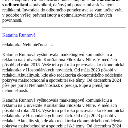
s odborníkmi
– právnikmi, daňovými poradcami a skúsenými
realitkami. Investícia do odborného poradenstva sa vám určite vráti
v podobe vyššej právnej istoty a optimalizovaných daňových
povinností.
Katarína Runnová
redaktorka Nehnuteľnosti.sk
Katarína Runnová vyštudovala marketingovú komunikáciu a
reklamu na Univerzite Konštantína Filozofa v Nitre. V médiách
pôsobí od roku 2018. Vyše tri a pol roka pracovala ako ekonomická
redaktorka v Hospodárskych novinách. Od mája 2023 pôsobí v
redakcii Aktuality.sk, kde ako redaktorka ekonomického oddelenia
pokrýva maloobchodné a spotrebiteľské témy. Od decembra 2024
píše pre portál Nehnuteľnosti.sk o predaji, kúpe a prenájme
nehnuteľností.
Katarína Runnová vyštudovala marketingovú komunikáciu a
reklamu na Univerzite Konštantína Filozofa v Nitre. V médiách
pôsobí od roku 2018. Vyše tri a pol roka pracovala ako ekonomická
redaktorka v Hospodárskych novinách. Od mája 2023 pôsobí v
redakcii Aktuality.sk, kde ako redaktorka ekonomického oddelenia
pokrýva maloobchodné a spotrebiteľské témy. Od decembra 2024