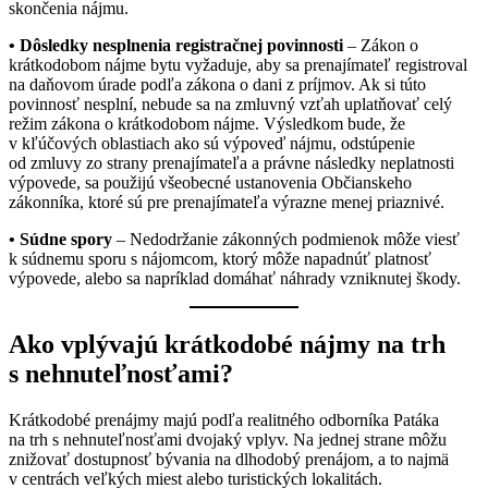
skončenia nájmu.
• Dôsledky nesplnenia registračnej povinnosti
– Zákon o
krátkodobom nájme bytu vyžaduje, aby sa prenajímateľ registroval
na daňovom úrade podľa zákona o dani z príjmov. Ak si túto
povinnosť nesplní, nebude sa na zmluvný vzťah uplatňovať celý
režim zákona o krátkodobom nájme. Výsledkom bude, že
v kľúčových oblastiach ako sú výpoveď nájmu, odstúpenie
od zmluvy zo strany prenajímateľa a právne následky neplatnosti
výpovede, sa použijú všeobecné ustanovenia Občianskeho
zákonníka, ktoré sú pre prenajímateľa výrazne menej priaznivé.
• Súdne spory
– Nedodržanie zákonných podmienok môže viesť
k súdnemu sporu s nájomcom, ktorý môže napadnúť platnosť
výpovede, alebo sa napríklad domáhať náhrady vzniknutej škody.
Ako vplývajú krátkodobé nájmy na trh
s nehnuteľnosťami?
Krátkodobé prenájmy majú podľa realitného odborníka Patáka
na trh s nehnuteľnosťami dvojaký vplyv. Na jednej strane môžu
znižovať dostupnosť bývania na dlhodobý prenájom, a to najmä
v centrách veľkých miest alebo turistických lokalitách.