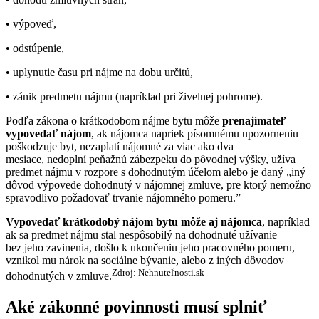
• výpoveď,
• odstúpenie,
• uplynutie času pri nájme na dobu určitú,
• zánik predmetu nájmu (napríklad pri živelnej pohrome).
Podľa zákona o krátkodobom nájme bytu môže
prenajímateľ
vypovedať nájom
, ak nájomca napriek písomnému upozorneniu
poškodzuje byt, nezaplatí nájomné za viac ako dva
mesiace, nedoplní peňažnú zábezpeku do pôvodnej výšky, užíva
predmet nájmu v rozpore s dohodnutým účelom alebo je daný „iný
dôvod výpovede dohodnutý v nájomnej zmluve, pre ktorý nemožno
spravodlivo požadovať trvanie nájomného pomeru.”
Vypovedať krátkodobý nájom bytu môže aj nájomca
, napríklad
ak sa predmet nájmu stal nespôsobilý na dohodnuté užívanie
bez jeho zavinenia, došlo k ukončeniu jeho pracovného pomeru,
vznikol mu nárok na sociálne bývanie, alebo z iných dôvodov
Zdroj: Nehnuteľnosti.sk
dohodnutých v zmluve.
Aké zákonné povinnosti musí splniť