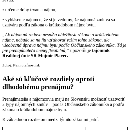
• určenie doby trvania nájmu,
• vyhlásenie nájomcu, že si je vedomý, že nájomná zmluva sa
uzatvára podľa zákona o krátkodobom nájme bytu.
„Ak nájomná zmluva nespĺňa náležitosti zákona o krátkodobom
nájme, nebude sa na ňu vzťahovať režim tohto zákona, ale
všeobecná úprava nájmu bytu podľa Občianskeho zákonníka. Tá je
pre prenajímateľa menej flexibilná,”
upozorňuje
tajomník
Realitnej únie SR Mojmír Plavec.
Zdroj: Nehnuteľnosti.sk
Aké sú kľúčové rozdiely oproti
dlhodobému prenájmu?
Prenajímatelia a nájomcovia majú na Slovensku možnosť uzatvoriť
2 typy nájomných zmlúv – podľa Občianskeho zákonníka a podľa
zákona o krátkodobom nájme bytu.
K základnom rozdielom medzi týmito zákonmi patrí: