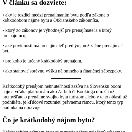
V článku sa dozviete:
• aký je rozdiel medzi prenajímaním bytu podľa zákona o
krátkodobom nájme bytu a Občianskeho zákonníka,
• ktorý zo zákonov je výhodnejší pre prenajímateľa a ktorý
pre nájomcu,
• aké povinnosti má prenajímateľ predtým, než začne prenajímať
byt,
• pre koho je určený krátkodobý prenájom,
• ako stanoviť správnu výšku nájomného a finančnej zábezpeky.
Krátkodobý prenájom nehnuteľností zažíva na Slovensku boom
najmä vďaka platformám ako Airbnb či Booking.com. Či už
premýšľate o prenájme svojho bytu turistom alebo v tejto oblasti už
podnikáte, je kľúčové rozumieť právnemu rámcu, ktorý tento typ
podnikania upravuje.
Čo je krátkodobý nájom bytu?