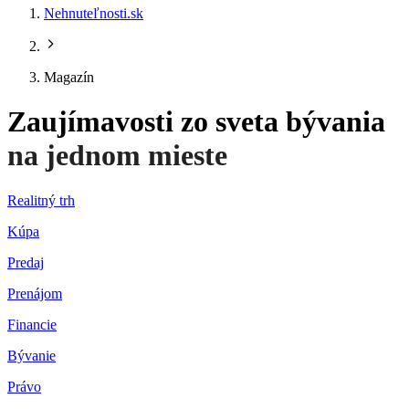
Nehnuteľnosti.sk
Magazín
Zaujímavosti zo sveta bývania
na jednom mieste
Realitný trh
Kúpa
Predaj
Prenájom
Financie
Bývanie
Právo