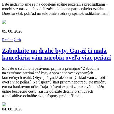
Ešte nedávno sme sa na oddelené spálne pozerali s predsudkami –
mnohí v z nás v nich videli začiatok konca partnerského vzťahu.
Dnes sa však pohľad na súkromie a zdravý spánok radikálne mení.
05. 08. 2026
Realitný trh
Zabudnite na drahé byty. Garáž či malá
kancelária vám zarobia oveľa viac peňazí
Snívate o stabilnom pasívnom príjme z prenájmu? Zabudnite
na extrémne predražené byty a spoznajte svet výnosných
komerčných realít. Obyčajná garáž alebo malý sklad vám zarobia
oveľa viac peňazí. Na úspešný štart pritom nepotrebujete milióny
eur na bankovom účte. Traja skúsení experti z praxe vám ukážu
úplne bezpečnú cestu. Zistite dôležité detaily o zmluvách
a spoľahlivo ochráňte svoje úspory pred infláciou.
04. 08. 2026