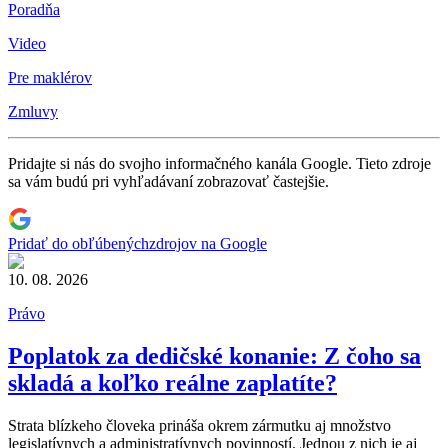
Poradňa
Video
Pre maklérov
Zmluvy
Pridajte si nás do svojho informačného kanála Google. Tieto zdroje
sa vám budú pri vyhľadávaní zobrazovať častejšie.
Pridať do obľúbených
zdrojov na Google
10. 08. 2026
Právo
Poplatok za dedičské konanie: Z čoho sa
skladá a koľko reálne zaplatíte?
Strata blízkeho človeka prináša okrem zármutku aj množstvo
legislatívnych a administratívnych povinností. Jednou z nich je aj