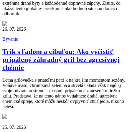
extrémne drahé byty a každodenné dopravné zápchy. Zistite, čo
ukázal tento globálny prieskum a ako hodnotí situáciu domáci
odborník.
26. 07. 2026
Bývanie
Trik s ľadom a cibuľou: Ako vyčistiť
pripálený záhradný gril bez agresívnej
chémie
Letná grilovačka s priateľmi patrí k najkrajším momentom sezóny.
Voňavé mäso, chrumkavá zelenina a skvelá nálada však majú aj
svoju odvrátenú stranu – mastnú, pripálenú a zanesenú mriežku
grilu. Predstava, že na tento nános vytiahnete drahé, agresívne
chemické spreje, ktoré môžu neskôr ovplyvniť chuť jedla, nikoho
neteší.
25. 07. 2026