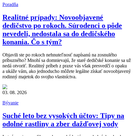
Poradňa
Realitné prípady: Novoobjavené
dedičstvo po rokoch. Súrodenci o pôde
nevedeli, nedostala sa do dedičského
konania. Čo s tým?
Objavili ste po rokoch nehnuteľnosť napísanú na zosnulého
príbuzného? Mnohí sa domnievajú, že staré dedičské konanie sa už
nedá otvoriť. Realitný príbeh z praxe vás však presvedčí o opaku
a ukáže vám, ako jednoducho môžete legálne získať novoobjavený
rodinný majetok do svojho vlastníctva.
03. 08. 2026
Bývanie
Suché leto bez vysokých účtov: Tipy na
odolné rastliny a zber dažďovej vody