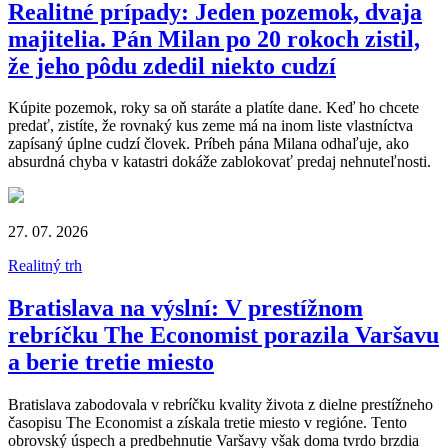
Realitné prípady: Jeden pozemok, dvaja
majitelia. Pán Milan po 20 rokoch zistil,
že jeho pôdu zdedil niekto cudzí
Kúpite pozemok, roky sa oň staráte a platíte dane. Keď ho chcete
predať, zistíte, že rovnaký kus zeme má na inom liste vlastníctva
zapísaný úplne cudzí človek. Príbeh pána Milana odhaľuje, ako
absurdná chyba v katastri dokáže zablokovať predaj nehnuteľnosti.
27. 07. 2026
Realitný trh
Bratislava na výslní: V prestížnom
rebríčku The Economist porazila Varšavu
a berie tretie miesto
Bratislava zabodovala v rebríčku kvality života z dielne prestížneho
časopisu The Economist a získala tretie miesto v regióne. Tento
obrovský úspech a predbehnutie Varšavy však doma tvrdo brzdia