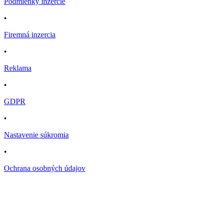
Podmienky inzercie
•
Firemná inzercia
•
Reklama
•
GDPR
•
Nastavenie súkromia
•
Ochrana osobných údajov