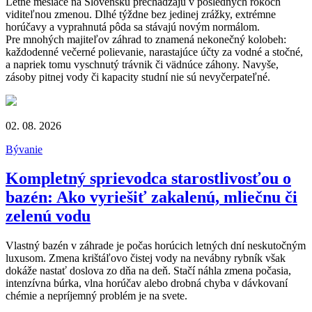
Letné mesiace na Slovensku prechádzajú v posledných rokoch
viditeľnou zmenou. Dlhé týždne bez jedinej zrážky, extrémne
horúčavy a vyprahnutá pôda sa stávajú novým normálom.
Pre mnohých majiteľov záhrad to znamená nekonečný kolobeh:
každodenné večerné polievanie, narastajúce účty za vodné a stočné,
a napriek tomu vyschnutý trávnik či vädnúce záhony. Navyše,
zásoby pitnej vody či kapacity studní nie sú nevyčerpateľné.
02. 08. 2026
Bývanie
Kompletný sprievodca starostlivosťou o
bazén: Ako vyriešiť zakalenú, mliečnu či
zelenú vodu
Vlastný bazén v záhrade je počas horúcich letných dní neskutočným
luxusom. Zmena krištáľovo čistej vody na nevábny rybník však
dokáže nastať doslova zo dňa na deň. Stačí náhla zmena počasia,
intenzívna búrka, vlna horúčav alebo drobná chyba v dávkovaní
chémie a nepríjemný problém je na svete.