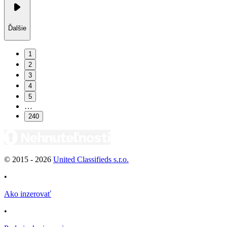
Ďalšie
1
2
3
4
5
…
240
© 2015 -
2026
United Classifieds s.r.o.
•
Ako inzerovať
•