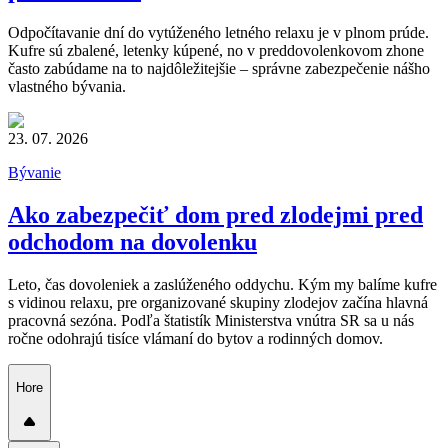
Odpočítavanie dní do vytúženého letného relaxu je v plnom prúde.
Kufre sú zbalené, letenky kúpené, no v preddovolenkovom zhone
často zabúdame na to najdôležitejšie – správne zabezpečenie nášho
vlastného bývania.
23. 07. 2026
Bývanie
Ako zabezpečiť dom pred zlodejmi pred
odchodom na dovolenku
Leto, čas dovoleniek a zaslúženého oddychu. Kým my balíme kufre
s vidinou relaxu, pre organizované skupiny zlodejov začína hlavná
pracovná sezóna. Podľa štatistík Ministerstva vnútra SR sa u nás
ročne odohrajú tisíce vlámaní do bytov a rodinných domov.
Hore