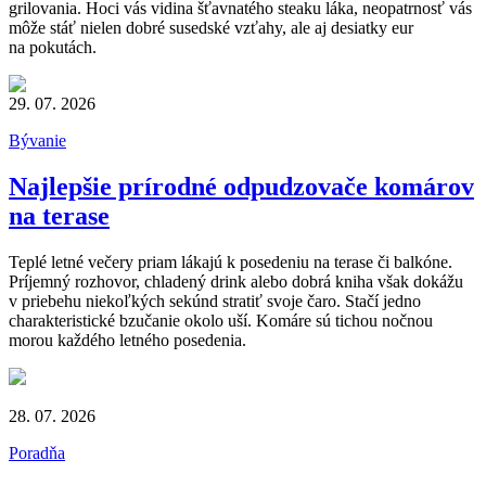
grilovania. Hoci vás vidina šťavnatého steaku láka, neopatrnosť vás
môže stáť nielen dobré susedské vzťahy, ale aj desiatky eur
na pokutách.
29. 07. 2026
Bývanie
Najlepšie prírodné odpudzovače komárov
na terase
Teplé letné večery priam lákajú k posedeniu na terase či balkóne.
Príjemný rozhovor, chladený drink alebo dobrá kniha však dokážu
v priebehu niekoľkých sekúnd stratiť svoje čaro. Stačí jedno
charakteristické bzučanie okolo uší. Komáre sú tichou nočnou
morou každého letného posedenia.
28. 07. 2026
Poradňa