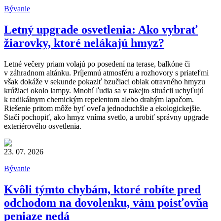
Bývanie
Letný upgrade osvetlenia: Ako vybrať
žiarovky, ktoré nelákajú hmyz?
Letné večery priam volajú po posedení na terase, balkóne či
v záhradnom altánku. Príjemnú atmosféru a rozhovory s priateľmi
však dokáže v sekunde pokaziť bzučiaci oblak otravného hmyzu
krúžiaci okolo lampy. Mnohí ľudia sa v takejto situácii uchyľujú
k radikálnym chemickým repelentom alebo drahým lapačom.
Riešenie pritom môže byť oveľa jednoduchšie a ekologickejšie.
Stačí pochopiť, ako hmyz vníma svetlo, a urobiť správny upgrade
exteriérového osvetlenia.
23. 07. 2026
Bývanie
Kvôli týmto chybám, ktoré robíte pred
odchodom na dovolenku, vám poisťovňa
peniaze nedá