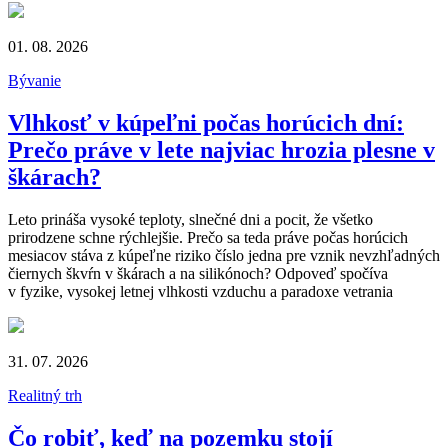
01. 08. 2026
Bývanie
Vlhkosť v kúpeľni počas horúcich dní:
Prečo práve v lete najviac hrozia plesne v
škárach?
Leto prináša vysoké teploty, slnečné dni a pocit, že všetko
prirodzene schne rýchlejšie. Prečo sa teda práve počas horúcich
mesiacov stáva z kúpeľne riziko číslo jedna pre vznik nevzhľadných
čiernych škvŕn v škárach a na silikónoch? Odpoveď spočíva
v fyzike, vysokej letnej vlhkosti vzduchu a paradoxe vetrania
31. 07. 2026
Realitný trh
Čo robiť, keď na pozemku stojí