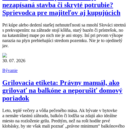
nezapísaná stavba či skryté potrubie?
Sprievodca pre majiteľov aj kupujúcich
Pri kúpe alebo dedení staršej nehnuteľnosti sa mnohí Slováci stretnú
s prekvapením: na záhrade stojí kôlňa, starý bazén či prístrešok, no
na katastrálnej mape po nich nie je ani stopy. Iní pri prvom výkope
narazia na plyn prebiehajúci stredom pozemku. Nie je to ojedinelý
jav.
30. 07. 2026
Bývanie
Grilovacia etiketa: Právny manuál, ako
grilovať na balkóne a neporušiť domový
poriadok
Leto, teplé večery a vôňa pečeného mäsa. Ak bývate v bytovke
a nemáte vlastnú záhradu, balkón či lodžia sa zdajú ako ideálne
miesto na rozloženie grilu. Predtým, než na rošt hodíte prvé
klobásky, by ste však mali poznať „právne minimum“ balkónového