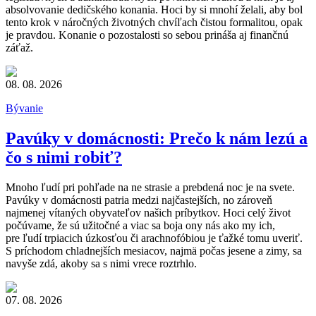
absolvovanie dedičského konania. Hoci by si mnohí želali, aby bol
tento krok v náročných životných chvíľach čistou formalitou, opak
je pravdou. Konanie o pozostalosti so sebou prináša aj finančnú
záťaž.
08. 08. 2026
Bývanie
Pavúky v domácnosti: Prečo k nám lezú a
čo s nimi robiť?
Mnoho ľudí pri pohľade na ne strasie a prebdená noc je na svete.
Pavúky v domácnosti patria medzi najčastejších, no zároveň
najmenej vítaných obyvateľov našich príbytkov. Hoci celý život
počúvame, že sú užitočné a viac sa boja ony nás ako my ich,
pre ľudí trpiacich úzkosťou či arachnofóbiou je ťažké tomu uveriť.
S príchodom chladnejších mesiacov, najmä počas jesene a zimy, sa
navyše zdá, akoby sa s nimi vrece roztrhlo.
07. 08. 2026