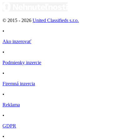
© 2015 -
2026
United Classifieds s.r.o.
•
Ako inzerovať
•
Podmienky inzercie
•
Firemná inzercia
•
Reklama
•
GDPR
•