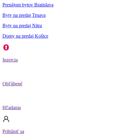
Prenájom bytov Bratislava
Byty na predaj Trnava
Byty na predaj Nitra
Domy na predaj Košice
Inzercia
Obľúbené
Hľadania
Prihlásiť sa