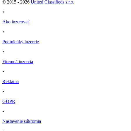
© 2015 -
2026
United Classifieds s.r.o.
•
Ako inzerovať
•
Podmienky inzercie
•
Firemná inzercia
•
Reklama
•
GDPR
•
Nastavenie súkromia