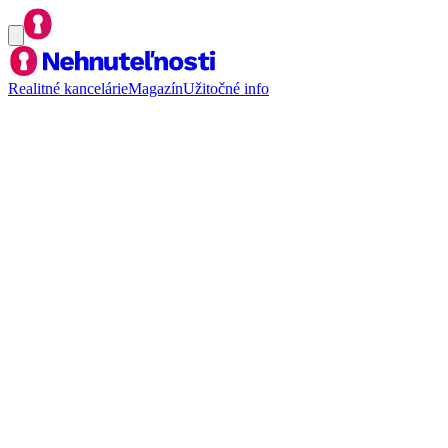
Realitné kancelárie
Magazín
Užitočné info