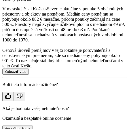
V mestskej časti Košice-Sever je aktuálne v ponuke 5 obchodných
priestorov a objektov na prenájom. Medián ceny prenájmu sa
pohybuje okolo 882 € mesačne, pričom ponuky začínajú na cene
500 €. Priestory majú zvyčajne úžitkovú plochu s mediánom 49 m²,
pričom dostupné sú veľkosti od 48 m² do 63 m². Ponúkané
nehnuteľnosti sa nachádzajú v budovách postavených v období od
1900 do 1970.
Cenová úroveň prenájmov v tejto lokalite je porovnateľná s
celoslovenským priemerom, kde sa medián ceny pohybuje okolo
901 €. To naznačuje stabilný trh s komerčnými nehnuteľnosťami v
tejto časti Košíc.
Zobraziť viac
Boli tieto informácie užitočné?
Aká je hodnota vašej nehnuteľnosti?
Okamžité a bezplatné online ocenenie
Vypočítať teraz