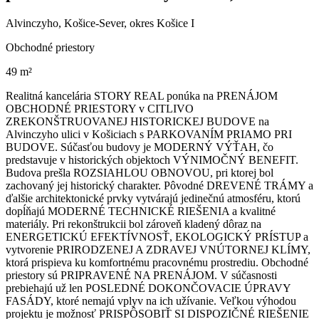
Alvinczyho, Košice-Sever, okres Košice I
Obchodné priestory
49 m²
Realitná kancelária STORY REAL ponúka na PRENÁJOM
OBCHODNÉ PRIESTORY v CITLIVO
ZREKONŠTRUOVANEJ HISTORICKEJ BUDOVE na
Alvinczyho ulici v Košiciach s PARKOVANÍM PRIAMO PRI
BUDOVE. Súčasťou budovy je MODERNÝ VÝŤAH, čo
predstavuje v historických objektoch VÝNIMOČNÝ BENEFIT.
Budova prešla ROZSIAHLOU OBNOVOU, pri ktorej bol
zachovaný jej historický charakter. Pôvodné DREVENÉ TRÁMY a
ďalšie architektonické prvky vytvárajú jedinečnú atmosféru, ktorú
dopĺňajú MODERNÉ TECHNICKÉ RIEŠENIA a kvalitné
materiály. Pri rekonštrukcii bol zároveň kladený dôraz na
ENERGETICKÚ EFEKTÍVNOSŤ, EKOLOGICKÝ PRÍSTUP a
vytvorenie PRIRODZENEJ A ZDRAVEJ VNÚTORNEJ KLÍMY,
ktorá prispieva ku komfortnému pracovnému prostrediu. Obchodné
priestory sú PRIPRAVENÉ NA PRENÁJOM. V súčasnosti
prebiehajú už len POSLEDNÉ DOKONČOVACIE ÚPRAVY
FASÁDY, ktoré nemajú vplyv na ich užívanie. Veľkou výhodou
projektu je možnosť PRISPÔSOBIŤ SI DISPOZIČNÉ RIEŠENIE