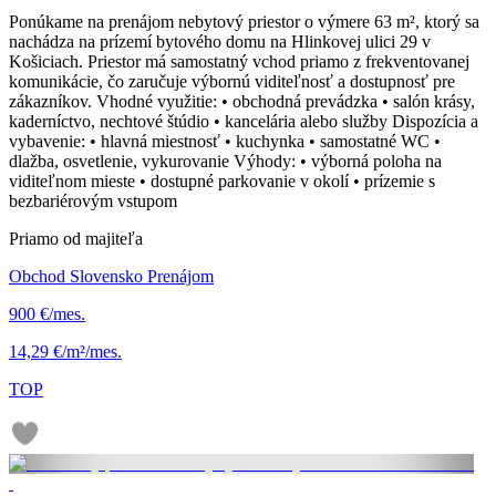
Ponúkame na prenájom nebytový priestor o výmere 63 m², ktorý sa
nachádza na prízemí bytového domu na Hlinkovej ulici 29 v
Košiciach. Priestor má samostatný vchod priamo z frekventovanej
komunikácie, čo zaručuje výbornú viditeľnosť a dostupnosť pre
zákazníkov. Vhodné využitie: • obchodná prevádzka • salón krásy,
kaderníctvo, nechtové štúdio • kancelária alebo služby Dispozícia a
vybavenie: • hlavná miestnosť • kuchynka • samostatné WC •
dlažba, osvetlenie, vykurovanie Výhody: • výborná poloha na
viditeľnom mieste • dostupné parkovanie v okolí • prízemie s
bezbariérovým vstupom
Priamo od majiteľa
Obchod Slovensko Prenájom
900 €/mes.
14,29 €/m²/mes.
TOP