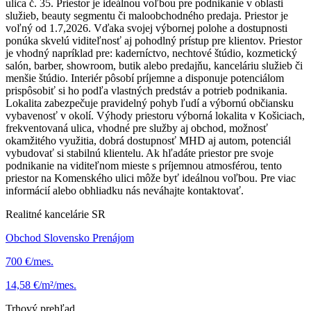
ulica č. 35. Priestor je ideálnou voľbou pre podnikanie v oblasti
služieb, beauty segmentu či maloobchodného predaja. Priestor je
voľný od 1.7,2026. Vďaka svojej výbornej polohe a dostupnosti
ponúka skvelú viditeľnosť aj pohodlný prístup pre klientov. Priestor
je vhodný napríklad pre: kaderníctvo, nechtové štúdio, kozmetický
salón, barber, showroom, butik alebo predajňu, kanceláriu služieb či
menšie štúdio. Interiér pôsobí príjemne a disponuje potenciálom
prispôsobiť si ho podľa vlastných predstáv a potrieb podnikania.
Lokalita zabezpečuje pravidelný pohyb ľudí a výbornú občiansku
vybavenosť v okolí. Výhody priestoru výborná lokalita v Košiciach,
frekventovaná ulica, vhodné pre služby aj obchod, možnosť
okamžitého využitia, dobrá dostupnosť MHD aj autom, potenciál
vybudovať si stabilnú klientelu. Ak hľadáte priestor pre svoje
podnikanie na viditeľnom mieste s príjemnou atmosférou, tento
priestor na Komenského ulici môže byť ideálnou voľbou. Pre viac
informácií alebo obhliadku nás neváhajte kontaktovať.
Realitné kancelárie SR
Obchod Slovensko Prenájom
700 €/mes.
14,58 €/m²/mes.
Trhový prehľad