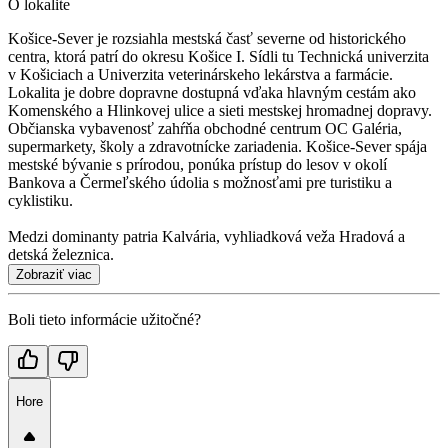
O lokalite
Košice-Sever je rozsiahla mestská časť severne od historického
centra, ktorá patrí do okresu Košice I. Sídli tu Technická univerzita
v Košiciach a Univerzita veterinárskeho lekárstva a farmácie.
Lokalita je dobre dopravne dostupná vďaka hlavným cestám ako
Komenského a Hlinkovej ulice a sieti mestskej hromadnej dopravy.
Občianska vybavenosť zahŕňa obchodné centrum OC Galéria,
supermarkety, školy a zdravotnícke zariadenia. Košice-Sever spája
mestské bývanie s prírodou, ponúka prístup do lesov v okolí
Bankova a Čermeľského údolia s možnosťami pre turistiku a
cyklistiku.
Medzi dominanty patria Kalvária, vyhliadková veža Hradová a
detská železnica.
Zobraziť viac
Boli tieto informácie užitočné?
Hore