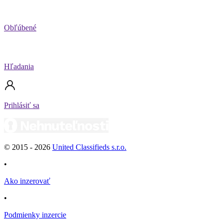
Obľúbené
Hľadania
Prihlásiť sa
© 2015 -
2026
United Classifieds s.r.o.
•
Ako inzerovať
•
Podmienky inzercie