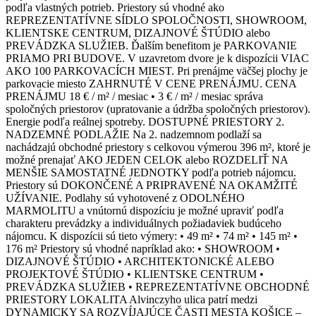
podľa vlastných potrieb. Priestory sú vhodné ako
REPREZENTATÍVNE SÍDLO SPOLOČNOSTI, SHOWROOM,
KLIENTSKE CENTRUM, DIZAJNOVÉ ŠTÚDIO alebo
PREVÁDZKA SLUŽIEB. Ďalším benefitom je PARKOVANIE
PRIAMO PRI BUDOVE. V uzavretom dvore je k dispozícii VIAC
AKO 100 PARKOVACÍCH MIEST. Pri prenájme väčšej plochy je
parkovacie miesto ZAHRNUTÉ V CENE PRENÁJMU. CENA
PRENÁJMU 18 € / m² / mesiac • 3 € / m² / mesiac správa
spoločných priestorov (upratovanie a údržba spoločných priestorov).
Energie podľa reálnej spotreby. DOSTUPNÉ PRIESTORY 2.
NADZEMNÉ PODLAŽIE Na 2. nadzemnom podlaží sa
nachádzajú obchodné priestory s celkovou výmerou 396 m², ktoré je
možné prenajať AKO JEDEN CELOK alebo ROZDELIŤ NA
MENŠIE SAMOSTATNÉ JEDNOTKY podľa potrieb nájomcu.
Priestory sú DOKONČENÉ A PRIPRAVENÉ NA OKAMŽITÉ
UŽÍVANIE. Podlahy sú vyhotovené z ODOLNÉHO
MARMOLITU a vnútornú dispozíciu je možné upraviť podľa
charakteru prevádzky a individuálnych požiadaviek budúceho
nájomcu. K dispozícii sú tieto výmery: • 49 m² • 74 m² • 145 m² •
176 m² Priestory sú vhodné napríklad ako: • SHOWROOM •
DIZAJNOVÉ ŠTÚDIO • ARCHITEKTONICKÉ ALEBO
PROJEKTOVÉ ŠTÚDIO • KLIENTSKE CENTRUM •
PREVÁDZKA SLUŽIEB • REPREZENTATÍVNE OBCHODNÉ
PRIESTORY LOKALITA Alvinczyho ulica patrí medzi
DYNAMICKY SA ROZVÍJAJÚCE ČASTI MESTA KOŠICE –