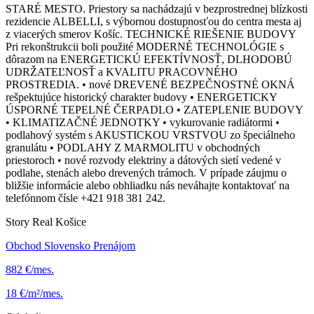
STARÉ MESTO. Priestory sa nachádzajú v bezprostrednej blízkosti
rezidencie ALBELLI, s výbornou dostupnosťou do centra mesta aj
z viacerých smerov Košíc. TECHNICKÉ RIEŠENIE BUDOVY
Pri rekonštrukcii boli použité MODERNÉ TECHNOLÓGIE s
dôrazom na ENERGETICKÚ EFEKTÍVNOSŤ, DLHODOBÚ
UDRŽATEĽNOSŤ a KVALITU PRACOVNÉHO
PROSTREDIA. • nové DREVENÉ BEZPEČNOSTNÉ OKNÁ
rešpektujúce historický charakter budovy • ENERGETICKY
ÚSPORNÉ TEPELNÉ ČERPADLO • ZATEPLENIE BUDOVY
• KLIMATIZAČNÉ JEDNOTKY • vykurovanie radiátormi •
podlahový systém s AKUSTICKOU VRSTVOU zo špeciálneho
granulátu • PODLAHY Z MARMOLITU v obchodných
priestoroch • nové rozvody elektriny a dátových sietí vedené v
podlahe, stenách alebo drevených trámoch. V prípade záujmu o
bližšie informácie alebo obhliadku nás neváhajte kontaktovať na
telefónnom čísle +421 918 381 242.
Story Real Košice
Obchod Slovensko Prenájom
882 €/mes.
18 €/m²/mes.