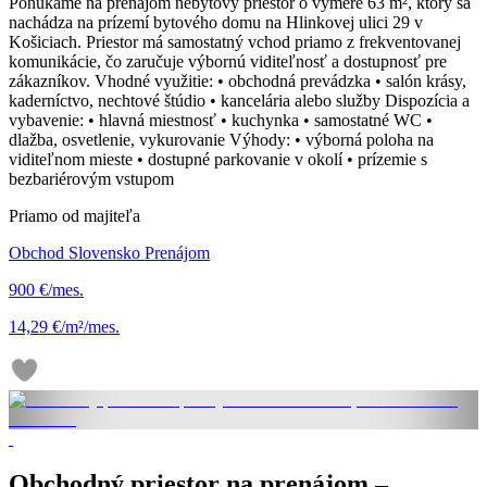
Ponúkame na prenájom nebytový priestor o výmere 63 m², ktorý sa
nachádza na prízemí bytového domu na Hlinkovej ulici 29 v
Košiciach. Priestor má samostatný vchod priamo z frekventovanej
komunikácie, čo zaručuje výbornú viditeľnosť a dostupnosť pre
zákazníkov. Vhodné využitie: • obchodná prevádzka • salón krásy,
kaderníctvo, nechtové štúdio • kancelária alebo služby Dispozícia a
vybavenie: • hlavná miestnosť • kuchynka • samostatné WC •
dlažba, osvetlenie, vykurovanie Výhody: • výborná poloha na
viditeľnom mieste • dostupné parkovanie v okolí • prízemie s
bezbariérovým vstupom
Priamo od majiteľa
Obchod Slovensko Prenájom
900 €/mes.
14,29 €/m²/mes.
Obchodný priestor na prenájom –