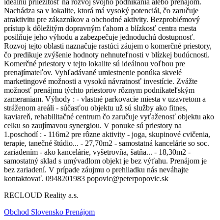
ideálnu príležitosť na rozvoj svojho podnikania alebo prenájom.
Nachádza sa v lokalite, ktorá má vysoký potenciál, čo zaručuje
atraktivitu pre zákazníkov a obchodné aktivity. Bezproblémový
prístup k dôležitým dopravným ťahom a blízkosť centra mesta
posilňuje jeho výhodu a zabezpečuje jednoduchú dostupnosť.
Rozvoj tejto oblasti naznačuje rastúci záujem o komerčné priestory,
čo predikuje zvýšenie hodnoty nehnuteľnosti v blízkej budúcnosti.
Komerčné priestory v tejto lokalite sú ideálnou voľbou pre
prenajímateľov. Vyhľadávané umiestnenie ponúka skvelé
marketingové možnosti a vysokú návratnosť investície. Zvážte
možnosť prenájmu týchto priestorov rôznym podnikateľským
zameraniam. Výhody : - vlastné parkovacie miesta v uzavretom a
stráženom areáli - súčasťou objektu už sú služby ako fitnes,
kaviareň, rehabilitačné centrum čo zaručuje vyťaženosť objektu ako
celku so zaujímavou synergiou. V ponuke sú priestory na
1.poschodí : - 116m2 pre rôzne aktivity - joga, skupinové cvičenia,
terapie, tanečné štúdio... - 27,70m2 - samostatná kancelárie so soc.
zariadením - ako kancelárie, vyšetrovňa, šatňa... - 18,30m2 -
samostatný sklad s umývadlom objekt je bez výťahu. Prenájom je
bez zariadení. V prípade záujmu o prehliadku nás neváhajte
kontaktovať. 0948201983 popovic@peterpopovic.sk
RECLOUD Reality a.s.
Obchod Slovensko Prenájom