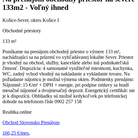
133m2 - Voľný ihned
Košice-Sever, okres Košice I
Obchodné priestory
133 m²
Ponúkame na prenájom obchodný priestor o výmere 133 m²,
nachádzajúci sa na prízemí vo vyhľadávanej lokalite Sever. Priestor
je vhodný na obchod, služby, kancelárie alebo inú podnikateľskú
činnosť. Dispozícia: 4 samostatné využiteľné miestnosti, kuchynka,
WC, zadný vchod vhodný na nakladanie a vykladanie tovaru. Na
požiadanie nájomcu je možná výmena okien. Podmienky prenájmu:
Nájomné: 15 €/m² + DPH + energie, pri podpise zmluvy sa hradí
mesačné nájomné a dvojmesačný depozit. Energetický certifikát: nie
je k dispozícii. Obhliadky sú možné kedykoľvek po telefonickej
dohode na telefonom čísle 0902 257 158
Realitka.online
Obchod Slovensko Prenájom
166,25 €/mes.