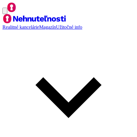
Realitné kancelárie
Magazín
Užitočné info