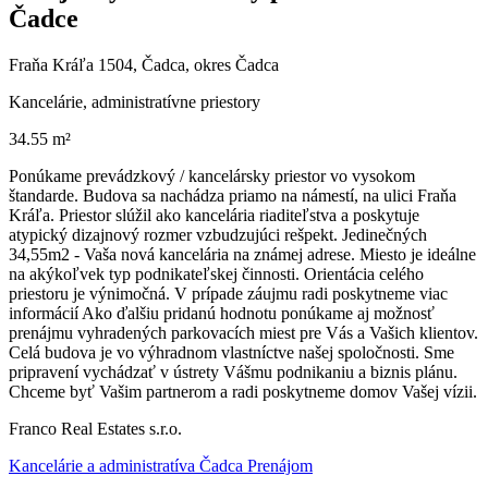
Čadce
Fraňa Kráľa 1504, Čadca, okres Čadca
Kancelárie, administratívne priestory
34.55 m²
Ponúkame prevádzkový / kancelársky priestor vo vysokom
štandarde. Budova sa nachádza priamo na námestí, na ulici Fraňa
Kráľa. Priestor slúžil ako kancelária riaditeľstva a poskytuje
atypický dizajnový rozmer vzbudzujúci rešpekt. Jedinečných
34,55m2 - Vaša nová kancelária na známej adrese. Miesto je ideálne
na akýkoľvek typ podnikateľskej činnosti. Orientácia celého
priestoru je výnimočná. V prípade záujmu radi poskytneme viac
informácií Ako ďalšiu pridanú hodnotu ponúkame aj možnosť
prenájmu vyhradených parkovacích miest pre Vás a Vašich klientov.
Celá budova je vo výhradnom vlastníctve našej spoločnosti. Sme
pripravení vychádzať v ústrety Vášmu podnikaniu a biznis plánu.
Chceme byť Vašim partnerom a radi poskytneme domov Vašej vízii.
Franco Real Estates s.r.o.
Kancelárie a administratíva Čadca Prenájom