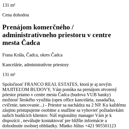
131 m²
Cena dohodou
Prenájom komerčného /
administratívneho priestoru v centre
mesta Čadca
Frana Krála, Čadca, okres Čadca
Kancelárie, administratívne priestory
131 m²
Spoločnosť FRANCO REAL ESTATES, ktorá je aj novým
MAJITEĽOM BUDOVY, Vám ponúka na prenájom otvorený
priestor priamo v centre mesta Čadca (budova VUB banky)
možnosť širokého využitia (open office kancelária, zasadačka,
cvičenie, tancovanie...) - Priestor sa nachádza na 2 NP. Ku každému
záujmu pristupujeme osobitne a snažíme sa vyhovieť požiadavkám
našich budúcich klientov. Náš regionálny manager Vám je k
dispozícii , neváhajte kontaktovať pre bližšie informácie a
dohodnutie osobnej obhliadky. Mlatko Július +421 905501123