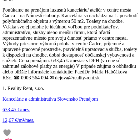
Ponúkame na prenájom luxusnú kanceláriu/ ateliér v centre mesta
Čadca – na Námestí slobody. Kancelária sa nachádza na 1. poschodí
polyfunkčného objektu s výmerou 50 m2. Toalety na chodbe.
Vďaka svojej polohe je ideálnou voľbou pre podnikateľov,
administratívu, služby alebo menšiu firmu, ktorá hľadá
reprezentatívne miesto pre svoju činnosť priamo v centre mesta.
Výhody priestoru: výborná poloha v centre Čadce, príjemné a
upravené pracovné prostredie, pravidelná upratovacia služba, toalety
k dispozícii na chodbe, dobrá dostupnosť občianskej vybavenosti a
služieb. Cena prenájmu: 633,45 € /mesiac s DPH (v cene sú
zahrnuté zálohové platby za energie) V prípade záujmu o obhliadku
alebo bližšie informácie kontaktujte: PaedDr. Mária Habčáková
RSc. ☎ 0903 564 094 ✉ dejova@reality-rent.sk
1. Reality Rent, s.r.o.
Kancelárie a administratíva Slovensko Prenájom
633,45 €/mes.
12,67 €/m²/mes.