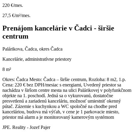
220 €/mes.
27,5 €/m²/mes.
Prenájom kancelárie v Čadci - širšie
centrum
Palárikova, Čadca, okres Čadca
Kancelárie, administratívne priestory
8 m²
Okres: Čadca Mesto: Čadca – širšie centrum, Rozloha: 8 m2, 1.p.
Cena: 220 € bez DPH/mesiac s energiami, Uvedený priestor sa
nachádza v širšom centre mesta na ulici Palárikovej v polyfunkčnom
objekte na 1. poschodí. Jedná sa o vykurovanú, dostatočne
presvetlenú a zariadenú kanceláriu, možnosť umiestniť okenný
pútač. Zázemie s kuchynkou a WC spoločné na chodbe pred
kanceláriou, budova má výťah, v cene je 1 parkovacie miesto,
priestor má alarm a je monitorovaný kamerovým systémom
JPE. Reality - Jozef Pajer