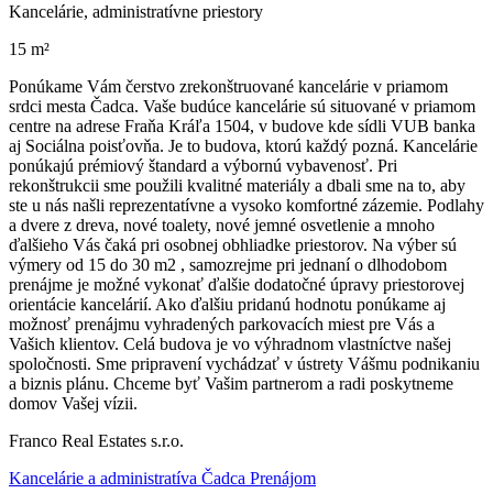
Kancelárie, administratívne priestory
15 m²
Ponúkame Vám čerstvo zrekonštruované kancelárie v priamom
srdci mesta Čadca. Vaše budúce kancelárie sú situované v priamom
centre na adrese Fraňa Kráľa 1504, v budove kde sídli VUB banka
aj Sociálna poisťovňa. Je to budova, ktorú každý pozná. Kancelárie
ponúkajú prémiový štandard a výbornú vybavenosť. Pri
rekonštrukcii sme použili kvalitné materiály a dbali sme na to, aby
ste u nás našli reprezentatívne a vysoko komfortné zázemie. Podlahy
a dvere z dreva, nové toalety, nové jemné osvetlenie a mnoho
ďalšieho Vás čaká pri osobnej obhliadke priestorov. Na výber sú
výmery od 15 do 30 m2 , samozrejme pri jednaní o dlhodobom
prenájme je možné vykonať ďalšie dodatočné úpravy priestorovej
orientácie kancelárií. Ako ďalšiu pridanú hodnotu ponúkame aj
možnosť prenájmu vyhradených parkovacích miest pre Vás a
Vašich klientov. Celá budova je vo výhradnom vlastníctve našej
spoločnosti. Sme pripravení vychádzať v ústrety Vášmu podnikaniu
a biznis plánu. Chceme byť Vašim partnerom a radi poskytneme
domov Vašej vízii.
Franco Real Estates s.r.o.
Kancelárie a administratíva Čadca Prenájom