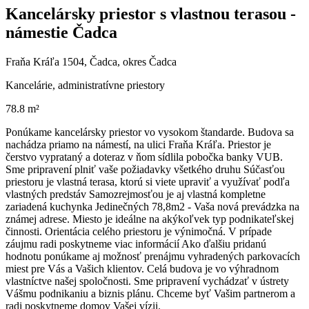
Kancelársky priestor s vlastnou terasou -
námestie Čadca
Fraňa Kráľa 1504, Čadca, okres Čadca
Kancelárie, administratívne priestory
78.8 m²
Ponúkame kancelársky priestor vo vysokom štandarde. Budova sa
nachádza priamo na námestí, na ulici Fraňa Kráľa. Priestor je
čerstvo vyprataný a doteraz v ňom sídlila pobočka banky VUB.
Sme pripravení plniť vaše požiadavky všetkého druhu Súčasťou
priestoru je vlastná terasa, ktorú si viete upraviť a využívať podľa
vlastných predstáv Samozrejmosťou je aj vlastná kompletne
zariadená kuchynka Jedinečných 78,8m2 - Vaša nová prevádzka na
známej adrese. Miesto je ideálne na akýkoľvek typ podnikateľskej
činnosti. Orientácia celého priestoru je výnimočná. V prípade
záujmu radi poskytneme viac informácií Ako ďalšiu pridanú
hodnotu ponúkame aj možnosť prenájmu vyhradených parkovacích
miest pre Vás a Vašich klientov. Celá budova je vo výhradnom
vlastníctve našej spoločnosti. Sme pripravení vychádzať v ústrety
Vášmu podnikaniu a biznis plánu. Chceme byť Vašim partnerom a
radi poskytneme domov Vašej vízii.