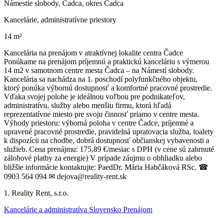
Námestie slobody, Čadca, okres Čadca
Kancelárie, administratívne priestory
14 m²
Kancelária na prenájom v atraktívnej lokalite centra Čadce
Ponúkame na prenájom príjemnú a praktickú kanceláriu s výmerou
14 m2 v samotnom centre mesta Čadca – na Námestí slobody.
Kancelária sa nachádza na 1. poschodí polyfunkčného objektu,
ktorý ponúka výbornú dostupnosť a komfortné pracovné prostredie.
Vďaka svojej polohe je ideálnou voľbou pre podnikateľov,
administratívu, služby alebo menšiu firmu, ktorá hľadá
reprezentatívne miesto pre svoju činnosť priamo v centre mesta.
Výhody priestoru: výborná poloha v centre Čadce, príjemné a
upravené pracovné prostredie, pravidelná upratovacia služba, toalety
k dispozícii na chodbe, dobrá dostupnosť občianskej vybavenosti a
služieb. Cena prenájmu: 175,89 €/mesiac s DPH (v cene sú zahrnuté
zálohové platby za energie) V prípade záujmu o obhliadku alebo
bližšie informácie kontaktujte: PaedDr. Mária Habčáková RSc. ☎
0903 564 094 ✉ dejova@reality-rent.sk
1. Reality Rent, s.r.o.
Kancelárie a administratíva Slovensko Prenájom