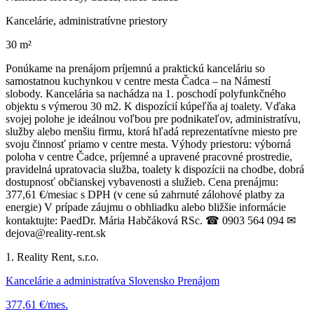
Kancelárie, administratívne priestory
30 m²
Ponúkame na prenájom príjemnú a praktickú kanceláriu so
samostatnou kuchynkou v centre mesta Čadca – na Námestí
slobody. Kancelária sa nachádza na 1. poschodí polyfunkčného
objektu s výmerou 30 m2. K dispozícií kúpeľňa aj toalety. Vďaka
svojej polohe je ideálnou voľbou pre podnikateľov, administratívu,
služby alebo menšiu firmu, ktorá hľadá reprezentatívne miesto pre
svoju činnosť priamo v centre mesta. Výhody priestoru: výborná
poloha v centre Čadce, príjemné a upravené pracovné prostredie,
pravidelná upratovacia služba, toalety k dispozícii na chodbe, dobrá
dostupnosť občianskej vybavenosti a služieb. Cena prenájmu:
377,61 €/mesiac s DPH (v cene sú zahrnuté zálohové platby za
energie) V prípade záujmu o obhliadku alebo bližšie informácie
kontaktujte: PaedDr. Mária Habčáková RSc. ☎ 0903 564 094 ✉
dejova@reality-rent.sk
1. Reality Rent, s.r.o.
Kancelárie a administratíva Slovensko Prenájom
377,61 €/mes.