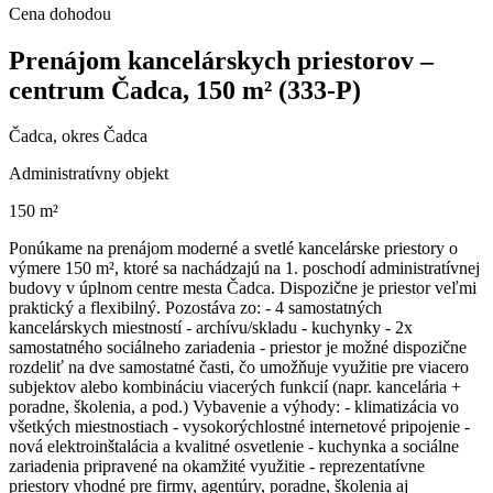
Cena dohodou
Prenájom kancelárskych priestorov –
centrum Čadca, 150 m² (333-P)
Čadca, okres Čadca
Administratívny objekt
150 m²
Ponúkame na prenájom moderné a svetlé kancelárske priestory o
výmere 150 m², ktoré sa nachádzajú na 1. poschodí administratívnej
budovy v úplnom centre mesta Čadca. Dispozične je priestor veľmi
praktický a flexibilný. Pozostáva zo: - 4 samostatných
kancelárskych miestností - archívu/skladu - kuchynky - 2x
samostatného sociálneho zariadenia - priestor je možné dispozične
rozdeliť na dve samostatné časti, čo umožňuje využitie pre viacero
subjektov alebo kombináciu viacerých funkcií (napr. kancelária +
poradne, školenia, a pod.) Vybavenie a výhody: - klimatizácia vo
všetkých miestnostiach - vysokorýchlostné internetové pripojenie -
nová elektroinštalácia a kvalitné osvetlenie - kuchynka a sociálne
zariadenia pripravené na okamžité využitie - reprezentatívne
priestory vhodné pre firmy, agentúry, poradne, školenia aj