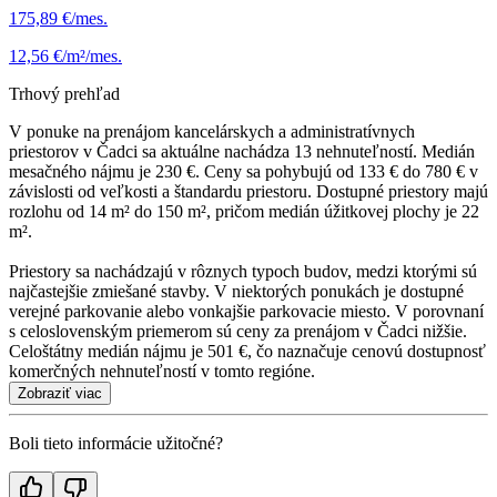
175,89 €/mes.
12,56 €/m²/mes.
Trhový prehľad
V ponuke na prenájom kancelárskych a administratívnych
priestorov v Čadci sa aktuálne nachádza 13 nehnuteľností. Medián
mesačného nájmu je 230 €. Ceny sa pohybujú od 133 € do 780 € v
závislosti od veľkosti a štandardu priestoru. Dostupné priestory majú
rozlohu od 14 m² do 150 m², pričom medián úžitkovej plochy je 22
m².
Priestory sa nachádzajú v rôznych typoch budov, medzi ktorými sú
najčastejšie zmiešané stavby. V niektorých ponukách je dostupné
verejné parkovanie alebo vonkajšie parkovacie miesto. V porovnaní
s celoslovenským priemerom sú ceny za prenájom v Čadci nižšie.
Celoštátny medián nájmu je 501 €, čo naznačuje cenovú dostupnosť
komerčných nehnuteľností v tomto regióne.
Zobraziť viac
Boli tieto informácie užitočné?