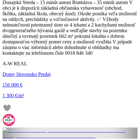
Dunajská Streda – 15 minút autom Bratislava – 35 minút autom V
obci je k dispozícii základná občianska vybavenosť (obchod,
škôlka, základná škola, obecný úrad). Okolie ponúka veľa možností
na oddych, prechádzky a voľnočasové aktivity. ✅ Výhody
nehnuteľnosti priestranný dom so 4 izbami a 2 kuchyňami možnosť
dvojgeneračného bývania garáž a vedľajšie stavby na pozemku
slnečný a rovinatý pozemok 662 m² pokojná lokalita s dobrou
dostupnosťou výborný pomer ceny a možností využitia V prípade
záujmu o viac informácií alebo dohodnutie si obhliadky ma
kontaktujte na telefónnom čísle 0918 846 340
A-W REAL
Domy Slovensko Predaj
156 000 €
1 300 €/m²