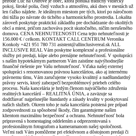
prírode Ľúč na Ostrove je obec, ktorá ponúka tradičný vidiecky
pokoj, široké polia, čistý vzduch a atmosféru, akú dnes v mestách už
len ťažko nájdete. Je ideálnym miestom pre tých, ktorí po náročnom
dni túžia po návrate do tichého a harmonického prostredia. Lokalita
zároveň poskytuje praktickú základňu pre dochádzanie do okolitých
obcí a miest, pričom zachováva pocit skutočného, ničím nerušeného
domova. CENA NEHNUTEĽNOSTI Cena tejto nehnuteľnosti je
156.000 € / celkom. KONTAKT CALL CENTRUM Veronika
Konkoly +421 951 780 731 asistent@allinclusivereal.sk ALL
INCLUSIVE REAL Vám poskytne komplexné a profesionálne
služby pri predaji, kúpe alebo prenájme nehnuteľností. V spolupráci
s naším hypotekárnym partnerom Vám zaistíme najvýhodnejšie
finančné riešenie pre Vašu nehnuteľnosť. Vďaka našej externej
spolupráci s renomovanou právnou kanceláriou, ako aj internému
právnemu tímu, Vám zaručujeme vysoko kvalitný a nadštandardný
právny servis, ktorý zabezpečí bezproblémový priebeh celého
procesu. Naša kancelária je hrdým členom najväčšieho združenia
realitných kancelárií – REALITNÁ ÚNIA, a zaväzuje sa
dodržiavať najprísnejšie štandardy a zásady kvality v poskytovaní
našich služieb. Okrem toho je naša kancelária poistená pre prípad
zodpovednosti za spôsobené škody, čím garantujeme našim
klientom maximálnu bezpečnosť a ochranu. Nehnuteľnosť bola
pripravená s homestaging oddelením a odprezentovaná s
profesionálnym fotografom a kameramanom našej spoločnosti.
Veľmi radi Vám pomôžeme pri efektívnom a dôstojnom predaji či