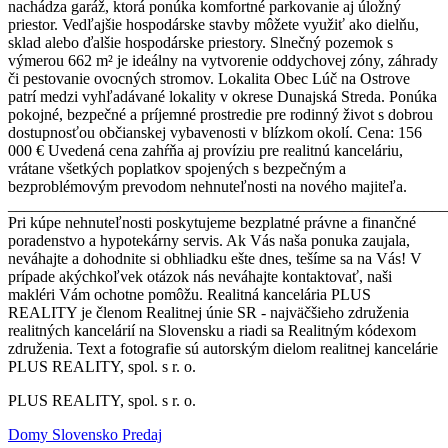
nachádza garáž, ktorá ponúka komfortné parkovanie aj úložný
priestor. Vedľajšie hospodárske stavby môžete využiť ako dielňu,
sklad alebo ďalšie hospodárske priestory. Slnečný pozemok s
výmerou 662 m² je ideálny na vytvorenie oddychovej zóny, záhrady
či pestovanie ovocných stromov. Lokalita Obec Lúč na Ostrove
patrí medzi vyhľadávané lokality v okrese Dunajská Streda. Ponúka
pokojné, bezpečné a príjemné prostredie pre rodinný život s dobrou
dostupnosťou občianskej vybavenosti v blízkom okolí. Cena: 156
000 € Uvedená cena zahŕňa aj províziu pre realitnú kanceláriu,
vrátane všetkých poplatkov spojených s bezpečným a
bezproblémovým prevodom nehnuteľnosti na nového majiteľa.
_______________________________________________________
Pri kúpe nehnuteľnosti poskytujeme bezplatné právne a finančné
poradenstvo a hypotekárny servis. Ak Vás naša ponuka zaujala,
neváhajte a dohodnite si obhliadku ešte dnes, tešíme sa na Vás! V
prípade akýchkoľvek otázok nás neváhajte kontaktovať, naši
makléri Vám ochotne pomôžu. Realitná kancelária PLUS
REALITY je členom Realitnej únie SR - najväčšieho združenia
realitných kancelárií na Slovensku a riadi sa Realitným kódexom
združenia. Text a fotografie sú autorským dielom realitnej kancelárie
PLUS REALITY, spol. s r. o.
PLUS REALITY, spol. s r. o.
Domy Slovensko Predaj