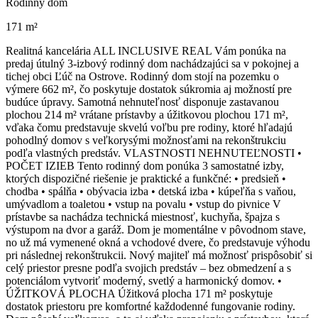
Rodinný dom
171 m²
Realitná kancelária ALL INCLUSIVE REAL Vám ponúka na
predaj útulný 3-izbový rodinný dom nachádzajúci sa v pokojnej a
tichej obci Ľúč na Ostrove. Rodinný dom stojí na pozemku o
výmere 662 m², čo poskytuje dostatok súkromia aj možností pre
budúce úpravy. Samotná nehnuteľnosť disponuje zastavanou
plochou 214 m² vrátane prístavby a úžitkovou plochou 171 m²,
vďaka čomu predstavuje skvelú voľbu pre rodiny, ktoré hľadajú
pohodlný domov s veľkorysými možnosťami na rekonštrukciu
podľa vlastných predstáv. VLASTNOSTI NEHNUTEĽNOSTI •
POČET IZIEB Tento rodinný dom ponúka 3 samostatné izby,
ktorých dispozičné riešenie je praktické a funkčné: • predsieň •
chodba • spálňa • obývacia izba • detská izba • kúpeľňa s vaňou,
umývadlom a toaletou • vstup na povalu • vstup do pivnice V
prístavbe sa nachádza technická miestnosť, kuchyňa, špajza s
výstupom na dvor a garáž. Dom je momentálne v pôvodnom stave,
no už má vymenené okná a vchodové dvere, čo predstavuje výhodu
pri následnej rekonštrukcii. Nový majiteľ má možnosť prispôsobiť si
celý priestor presne podľa svojich predstáv – bez obmedzení a s
potenciálom vytvoriť moderný, svetlý a harmonický domov. •
ÚŽITKOVÁ PLOCHA Úžitková plocha 171 m² poskytuje
dostatok priestoru pre komfortné každodenné fungovanie rodiny.