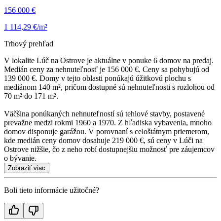
156 000 €
1 114,29 €/m²
Trhový prehľad
V lokalite Lúč na Ostrove je aktuálne v ponuke 6 domov na predaj.
Medián ceny za nehnuteľnosť je 156 000 €. Ceny sa pohybujú od
139 000 €. Domy v tejto oblasti ponúkajú úžitkovú plochu s
mediánom 140 m², pričom dostupné sú nehnuteľnosti s rozlohou od
70 m² do 171 m².
Väčšina ponúkaných nehnuteľností sú tehlové stavby, postavené
prevažne medzi rokmi 1960 a 1970. Z hľadiska vybavenia, mnoho
domov disponuje garážou. V porovnaní s celoštátnym priemerom,
kde medián ceny domov dosahuje 219 000 €, sú ceny v Lúči na
Ostrove nižšie, čo z neho robí dostupnejšiu možnosť pre záujemcov
o bývanie.
Zobraziť viac
Boli tieto informácie užitočné?