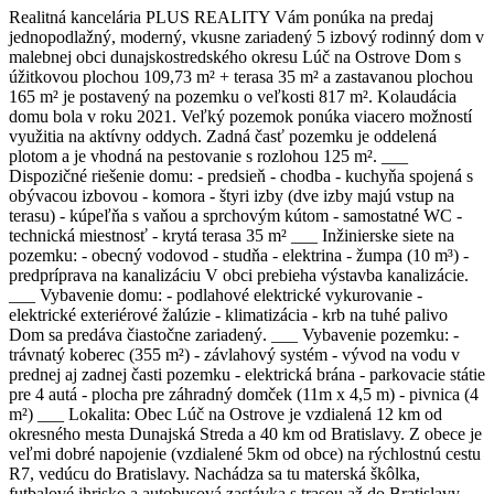
Realitná kancelária PLUS REALITY Vám ponúka na predaj
jednopodlažný, moderný, vkusne zariadený 5 izbový rodinný dom v
malebnej obci dunajskostredského okresu Lúč na Ostrove Dom s
úžitkovou plochou 109,73 m² + terasa 35 m² a zastavanou plochou
165 m² je postavený na pozemku o veľkosti 817 m². Kolaudácia
domu bola v roku 2021. Veľký pozemok ponúka viacero možností
využitia na aktívny oddych. Zadná časť pozemku je oddelená
plotom a je vhodná na pestovanie s rozlohou 125 m². ___
Dispozičné riešenie domu: - predsieň - chodba - kuchyňa spojená s
obývacou izbovou - komora - štyri izby (dve izby majú vstup na
terasu) - kúpeľňa s vaňou a sprchovým kútom - samostatné WC -
technická miestnosť - krytá terasa 35 m² ___ Inžinierske siete na
pozemku: - obecný vodovod - studňa - elektrina - žumpa (10 m³) -
predpríprava na kanalizáciu V obci prebieha výstavba kanalizácie.
___ Vybavenie domu: - podlahové elektrické vykurovanie -
elektrické exteriérové žalúzie - klimatizácia - krb na tuhé palivo
Dom sa predáva čiastočne zariadený. ___ Vybavenie pozemku: -
trávnatý koberec (355 m²) - závlahový systém - vývod na vodu v
prednej aj zadnej časti pozemku - elektrická brána - parkovacie státie
pre 4 autá - plocha pre záhradný domček (11m x 4,5 m) - pivnica (4
m²) ___ Lokalita: Obec Lúč na Ostrove je vzdialená 12 km od
okresného mesta Dunajská Streda a 40 km od Bratislavy. Z obece je
veľmi dobré napojenie (vzdialené 5km od obce) na rýchlostnú cestu
R7, vedúcu do Bratislavy. Nachádza sa tu materská škôlka,
futbalové ihrisko a autobusová zastávka s trasou až do Bratislavy.