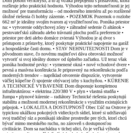
Dom pôsobí veľkoryso, a to aj vďaka prepojeniu s prístavbou, ktorá
rozširuje jeho praktickú hodnotu. Výhodou tejto nehnuteľnosti je jej
možnosť pre transformáciu – od moderného interiéru až po rozšírené
úložné riešenia či hobby zázemie. • POZEMOK Pozemok o rozlohe
662 m² je ideálny svojím tvarom aj využiteľnosťou. Ponúka priestor
na: • vytvorenie oddychovej zóny • záhradné sedenie či altánok •
pestovateľskú záhradu alebo trávnatú plochu podľa preferencie •
priestor pre deti alebo domáce zvieratá Výhodou je aj dvor s
prístupom z prístavby, ktorý poskytuje praktické napojenie na garáž
a hospodárske časti domu. • STAV NEHNUTEĽNOSTI Dom je v
pôvodnom stave, čo novému majiteľovi dáva obrovskú možnosť
vytvoriť si svoj ideálny domov od úplného začiatku. Už teraz však
ponúka hodnotné prvky: • vymenené okná • nové vchodové dvere •
pevná a masívna konštrukcia Je pripravený na rekonštrukciu podľa
moderných trendov – napríklad otvorenie dispozície, vytvorenie
väčšej kúpeľne či spojenie obývacej izby s kuchyňou. • KÚRENIE
A TECHNICKÉ VYBAVENIE Dom disponuje kompletnou
infraštruktúrou: • elektrina 220/380 V • plyn • vlastná studňa •
žumpa • plynové kúrenie – radiátory Technické riešenia poskytujú
stabilitu a možnosti modernej rekonštrukcie s využitím existujúcich
prípojok. • LOKALITA A DOSTUPNOSŤ Obec Ľúč na Ostrove je
typickou ukážkou pokojných vidieckych sídiel, ktoré si udržiavajú
svoj tradičný ráz a ponúkajú ideálne prostredie pre tých, ktorí chcú
bývať mimo mestského ruchu, no zároveň s dostupnosťou
civilizácie. Dom sa nachádza v tichej ulici, čo je veľká výhoda