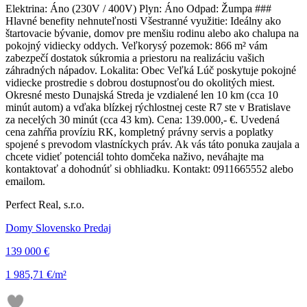
Elektrina: Áno (230V / 400V) Plyn: Áno Odpad: Žumpa ###
Hlavné benefity nehnuteľnosti Všestranné využitie: Ideálny ako
štartovacie bývanie, domov pre menšiu rodinu alebo ako chalupa na
pokojný vidiecky oddych. Veľkorysý pozemok: 866 m² vám
zabezpečí dostatok súkromia a priestoru na realizáciu vašich
záhradných nápadov. Lokalita: Obec Veľká Lúč poskytuje pokojné
vidiecke prostredie s dobrou dostupnosťou do okolitých miest.
Okresné mesto Dunajská Streda je vzdialené len 10 km (cca 10
minút autom) a vďaka blízkej rýchlostnej ceste R7 ste v Bratislave
za necelých 30 minút (cca 43 km). Cena: 139.000,- €. Uvedená
cena zahŕňa províziu RK, kompletný právny servis a poplatky
spojené s prevodom vlastníckych práv. Ak vás táto ponuka zaujala a
chcete vidieť potenciál tohto domčeka naživo, neváhajte ma
kontaktovať a dohodnúť si obhliadku. Kontakt: 0911665552 alebo
emailom.
Perfect Real, s.r.o.
Domy Slovensko Predaj
139 000 €
1 985,71 €/m²