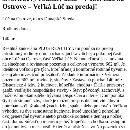
Ostrove – Veľká Lúč na predaj!
Lúč na Ostrove, okres Dunajská Streda
Rodinný dom
140 m²
Realitná kancelária PLUS REALITY vám ponúka na predaj
priestranný rodinný dom nachádzajúci sa v tichej a pokojnej časti
obce Lúč na Ostrove, časť Veľká Lúč. Nehnuteľnosť je situovaná
na slnečnom a rovinatom pozemku s celkovou výmerou 662 m². Je
ideálnou voľbou pre tých, ktorí hľadajú komfortné rodinné bývanie,
ale aj ako investičnú príležitosť. Základné informácie: • Výmera
pozemku: 662 m², rovinatý, slnečný • Zastavaná plocha: 140 m² •
Dispozícia: 4 izby, 2 kuchyne, kúpeľňa, chodba • Ďalšie priestory:
garáž, vedľajšie hospodárske stavby • Stav: pôvodný, zachovalý, s
možnosťou okamžitého bývania Dispozícia a interiér Dom ponúka
štyri priestranné izby, ktoré je možné prispôsobiť individuálnym
potrebám – či už ako obývaciu izbu, spálne alebo pracovňu. Veľkou
výhodou sú dve samostatné kuchyne, ktoré umožňujú pohodlné
dvojgeneračné bývanie alebo praktické oddelenie dennej a nočnej
časti domu. Súčasťou interiéru je tiež kúpeľňa a chodba so vstupmi
do jednotlivých miestností. Exteriér a príslušenstvo Na pozemku sa