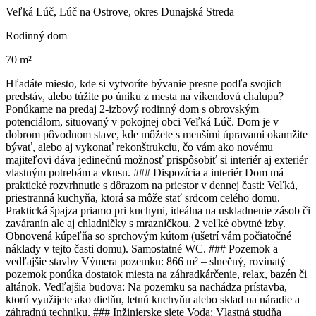
Veľká Lúč, Lúč na Ostrove, okres Dunajská Streda
Rodinný dom
70 m²
Hľadáte miesto, kde si vytvoríte bývanie presne podľa svojich
predstáv, alebo túžite po úniku z mesta na víkendovú chalupu?
Ponúkame na predaj 2-izbový rodinný dom s obrovským
potenciálom, situovaný v pokojnej obci Veľká Lúč. Dom je v
dobrom pôvodnom stave, kde môžete s menšími úpravami okamžite
bývať, alebo aj vykonať rekonštrukciu, čo vám ako novému
majiteľovi dáva jedinečnú možnosť prispôsobiť si interiér aj exteriér
vlastným potrebám a vkusu. ### Dispozícia a interiér Dom má
praktické rozvrhnutie s dôrazom na priestor v dennej časti: Veľká,
priestranná kuchyňa, ktorá sa môže stať srdcom celého domu.
Praktická špajza priamo pri kuchyni, ideálna na uskladnenie zásob či
zaváranín ale aj chladničky s mrazničkou. 2 veľké obytné izby.
Obnovená kúpeľňa so sprchovým kútom (ušetrí vám počiatočné
náklady v tejto časti domu). Samostatné WC. ### Pozemok a
vedľajšie stavby Výmera pozemku: 866 m² – slnečný, rovinatý
pozemok ponúka dostatok miesta na záhradkárčenie, relax, bazén či
altánok. Vedľajšia budova: Na pozemku sa nachádza prístavba,
ktorú využijete ako dielňu, letnú kuchyňu alebo sklad na náradie a
záhradnú techniku. ### Inžinierske siete Voda: Vlastná studňa