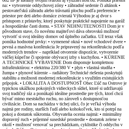
662 m² je ideálny svojím tvarom aj využiteľnosťou. Ponúka priestor
na: • vytvorenie oddychovej zóny • záhradné sedenie či altánok •
pestovateľskú záhradu alebo trávnatú plochu podľa preferencie •
priestor pre deti alebo domáce zvieratá Výhodou je aj dvor s
prístupom z prístavby, ktorý poskytuje praktické napojenie na garáž
a hospodárske časti domu. • STAV NEHNUTEĽNOSTI Dom je v
pôvodnom stave, čo novému majiteľovi dáva obrovskú možnosť
vytvoriť si svoj ideálny domov od úplného začiatku. Už teraz však
ponúka hodnotné prvky: • vymenené okná • nové vchodové dvere •
pevná a masívna konštrukcia Je pripravený na rekonštrukciu podľa
moderných trendov – napríklad otvorenie dispozície, vytvorenie
väčšej kúpeľne či spojenie obývacej izby s kuchyňou. • KÚRENIE
A TECHNICKÉ VYBAVENIE Dom disponuje kompletnou
infraštruktúrou: • elektrina 220/380 V • plyn • vlastná studňa •
žumpa • plynové kúrenie – radiátory Technické riešenia poskytujú
stabilitu a možnosti modernej rekonštrukcie s využitím existujúcich
prípojok. • LOKALITA A DOSTUPNOSŤ Obec Ľúč na Ostrove je
typickou ukážkou pokojných vidieckych sídiel, ktoré si udržiavajú
svoj tradičný ráz a ponúkajú ideálne prostredie pre tých, ktorí chcú
bývať mimo mestského ruchu, no zároveň s dostupnosťou
civilizácie. Dom sa nachádza v tichej ulici, čo je veľká výhoda
najmä pre rodiny, starších ľudí alebo kohokoľvek, kto si potrpí na
pokoj a dostatok súkromia. Obyvatelia ocenia najmä: • minimálny
dopravný ruch • príjemné susedské prostredie • dostatok zelene v
okolí • možnosť venovať sa prechádzkam, cyklistike či oddychu v