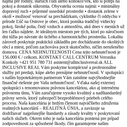
najmä pre rodiny, starších ľudí alebo kohokoľvek, kto si potrpí na
pokoj a dostatok súkromia. Obyvatelia ocenia najmä: • minimálny
dopravný ruch • príjemné susedské prostredie • dostatok zelene v
okolí • možnosť venovať sa prechádzkam, cyklistike či oddychu v
prírode Ľúč na Ostrove je obec, ktorá ponúka tradičný vidiecky
pokoj, široké polia, čistý vzduch a atmosféru, akú dnes v mestách už
len ťažko nájdete. Je ideálnym miestom pre tých, ktorí po náročnom
dni túžia po návrate do tichého a harmonického prostredia. Lokalita
zároveň poskytuje praktickú základňu pre dochádzanie do okolitých
obcí a miest, pričom zachováva pocit skutočného, ničím nerušeného
domova. CENA NEHNUTEĽNOSTI Cena tejto nehnuteľnosti je
156.000 € / celkom. KONTAKT CALL CENTRUM Veronika
Konkoly +421 951 780 731 asistent@allinclusivereal.sk ALL
INCLUSIVE REAL Vám poskytne komplexné a profesionálne
služby pri predaji, kúpe alebo prenájme nehnuteľností. V spolupráci
s naším hypotekárnym partnerom Vám zaistíme najvýhodnejšie
finančné riešenie pre Vašu nehnuteľnosť. Vďaka našej externej
spolupráci s renomovanou právnou kanceláriou, ako aj internému
právnemu tímu, Vám zaručujeme vysoko kvalitný a nadštandardný
právny servis, ktorý zabezpečí bezproblémový priebeh celého
procesu. Naša kancelária je hrdým členom najväčšieho združenia
realitných kancelárií – REALITNÁ ÚNIA, a zaväzuje sa
dodržiavať najprísnejšie štandardy a zásady kvality v poskytovaní
našich služieb. Okrem toho je naša kancelária poistená pre prípad
zodpovednosti za spôsobené škody, čím garantujeme našim