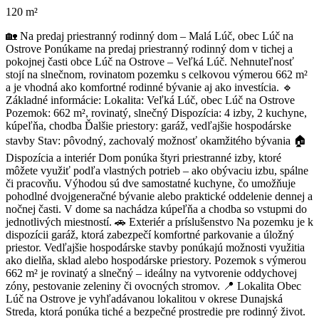
120 m²
🏡 Na predaj priestranný rodinný dom – Malá Lúč, obec Lúč na
Ostrove Ponúkame na predaj priestranný rodinný dom v tichej a
pokojnej časti obce Lúč na Ostrove – Veľká Lúč. Nehnuteľnosť
stojí na slnečnom, rovinatom pozemku s celkovou výmerou 662 m²
a je vhodná ako komfortné rodinné bývanie aj ako investícia. 🔹
Základné informácie: Lokalita: Veľká Lúč, obec Lúč na Ostrove
Pozemok: 662 m², rovinatý, slnečný Dispozícia: 4 izby, 2 kuchyne,
kúpeľňa, chodba Ďalšie priestory: garáž, vedľajšie hospodárske
stavby Stav: pôvodný, zachovalý možnosť okamžitého bývania 🏠
Dispozícia a interiér Dom ponúka štyri priestranné izby, ktoré
môžete využiť podľa vlastných potrieb – ako obývaciu izbu, spálne
či pracovňu. Výhodou sú dve samostatné kuchyne, čo umožňuje
pohodlné dvojgeneračné bývanie alebo praktické oddelenie dennej a
nočnej časti. V dome sa nachádza kúpeľňa a chodba so vstupmi do
jednotlivých miestností. 🚗 Exteriér a príslušenstvo Na pozemku je k
dispozícii garáž, ktorá zabezpečí komfortné parkovanie a úložný
priestor. Vedľajšie hospodárske stavby ponúkajú možnosti využitia
ako dielňa, sklad alebo hospodárske priestory. Pozemok s výmerou
662 m² je rovinatý a slnečný – ideálny na vytvorenie oddychovej
zóny, pestovanie zeleniny či ovocných stromov. 📍 Lokalita Obec
Lúč na Ostrove je vyhľadávanou lokalitou v okrese Dunajská
Streda, ktorá ponúka tiché a bezpečné prostredie pre rodinný život.