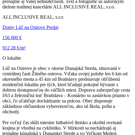
prenájme aj Vašej nehnuteľnosti. Text a fotografie sú autorským
dielom realitnej kancelárie ALL INCLUSIVE REAL, s.r.o.
ALL INCLUSIVE REAL, s.r.o
Domy Lúč na Ostrove Predaj
156 000 €
912,28 €/m²
O lokalite
Lúč na Ostrove je obec v okrese Dunajská Streda, situovaná v
centrálnej časti Žitného ostrova. Vďaka svojej polohe len 6 km od
okresného mesta a 45 km od Bratislavy predstavuje obľúbenú
rezidenčnú lokalitu pre tých, ktorí hľadajú pokojné bývanie s
dobrou dostupnosťou do väčších miest. Dopravu zabezpečuje cesta
I/63 a železničná trať Bratislava – Komárno so zastávkou priamo v
obci, čo uľahčuje dochádzanie za prácou. Obec disponuje
základnou občianskou vybavenosťou, ako sú škola, pošta a
obchody.
Pre voľný čas slúži miestne futbalové ihrisko a okolitá rovinatá
krajina je vhodná na cyklistiku. V blízkosti sa nachádzajú aj
termálne kúpaliská v Dunajskej Strede a vo Veľkom Mederi.