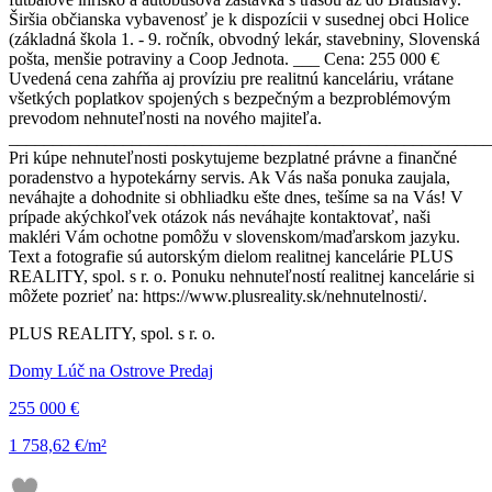
Širšia občianska vybavenosť je k dispozícii v susednej obci Holice
(základná škola 1. - 9. ročník, obvodný lekár, stavebniny, Slovenská
pošta, menšie potraviny a Coop Jednota. ___ Cena: 255 000 €
Uvedená cena zahŕňa aj províziu pre realitnú kanceláriu, vrátane
všetkých poplatkov spojených s bezpečným a bezproblémovým
prevodom nehnuteľnosti na nového majiteľa.
_______________________________________________________
Pri kúpe nehnuteľnosti poskytujeme bezplatné právne a finančné
poradenstvo a hypotekárny servis. Ak Vás naša ponuka zaujala,
neváhajte a dohodnite si obhliadku ešte dnes, tešíme sa na Vás! V
prípade akýchkoľvek otázok nás neváhajte kontaktovať, naši
makléri Vám ochotne pomôžu v slovenskom/maďarskom jazyku.
Text a fotografie sú autorským dielom realitnej kancelárie PLUS
REALITY, spol. s r. o. Ponuku nehnuteľností realitnej kancelárie si
môžete pozrieť na: https://www.plusreality.sk/nehnutelnosti/.
PLUS REALITY, spol. s r. o.
Domy Lúč na Ostrove Predaj
255 000 €
1 758,62 €/m²