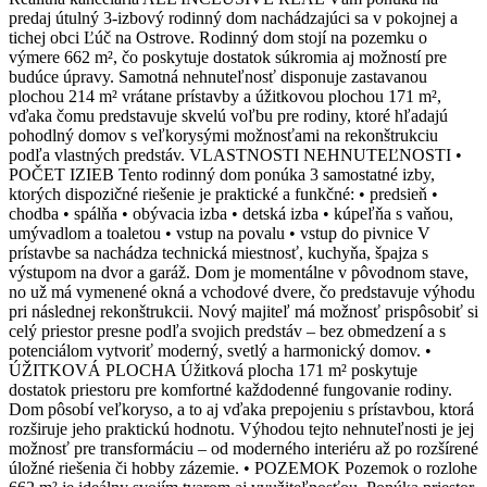
predaj útulný 3-izbový rodinný dom nachádzajúci sa v pokojnej a
tichej obci Ľúč na Ostrove. Rodinný dom stojí na pozemku o
výmere 662 m², čo poskytuje dostatok súkromia aj možností pre
budúce úpravy. Samotná nehnuteľnosť disponuje zastavanou
plochou 214 m² vrátane prístavby a úžitkovou plochou 171 m²,
vďaka čomu predstavuje skvelú voľbu pre rodiny, ktoré hľadajú
pohodlný domov s veľkorysými možnosťami na rekonštrukciu
podľa vlastných predstáv. VLASTNOSTI NEHNUTEĽNOSTI •
POČET IZIEB Tento rodinný dom ponúka 3 samostatné izby,
ktorých dispozičné riešenie je praktické a funkčné: • predsieň •
chodba • spálňa • obývacia izba • detská izba • kúpeľňa s vaňou,
umývadlom a toaletou • vstup na povalu • vstup do pivnice V
prístavbe sa nachádza technická miestnosť, kuchyňa, špajza s
výstupom na dvor a garáž. Dom je momentálne v pôvodnom stave,
no už má vymenené okná a vchodové dvere, čo predstavuje výhodu
pri následnej rekonštrukcii. Nový majiteľ má možnosť prispôsobiť si
celý priestor presne podľa svojich predstáv – bez obmedzení a s
potenciálom vytvoriť moderný, svetlý a harmonický domov. •
ÚŽITKOVÁ PLOCHA Úžitková plocha 171 m² poskytuje
dostatok priestoru pre komfortné každodenné fungovanie rodiny.
Dom pôsobí veľkoryso, a to aj vďaka prepojeniu s prístavbou, ktorá
rozširuje jeho praktickú hodnotu. Výhodou tejto nehnuteľnosti je jej
možnosť pre transformáciu – od moderného interiéru až po rozšírené
úložné riešenia či hobby zázemie. • POZEMOK Pozemok o rozlohe