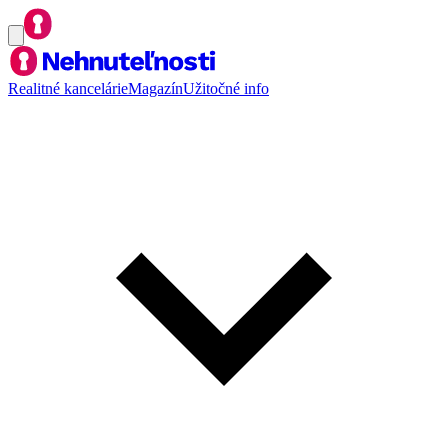
Realitné kancelárie
Magazín
Užitočné info