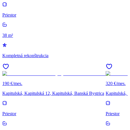
Priestor
38 m²
Kompletná rekonštrukcia
190 €/mes.
320 €/mes.
Kapitulská, Kapitulská 12, Kapitulská, Banská Bystrica
Kapitulská, 
Priestor
Priestor