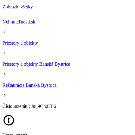
Zobraziť všetky
Nehnuteľnosti.sk
Priestory a objekty
Priestory a objekty Banská Bystrica
Reštaurácia Banská Bystrica
Číslo inzerátu: Juij9ChdFF6