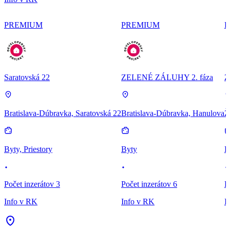
PREMIUM
PREMIUM
P
Saratovská 22
ZELENÉ ZÁLUHY 2. fáza
Z
Bratislava-Dúbravka, Saratovská 22
Bratislava-Dúbravka, Hanulova
Ž
Byty, Priestory
Byty
B
Počet inzerátov 3
Počet inzerátov 6
P
Info v RK
Info v RK
I