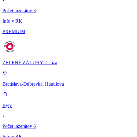
Počet inzerátov 3
Info v RK
PREMIUM
ZELENÉ ZÁLUHY 2. fáza
Bratislava-Dúbravka, Hanulova
Byty
Počet inzerátov 6
Info v RK