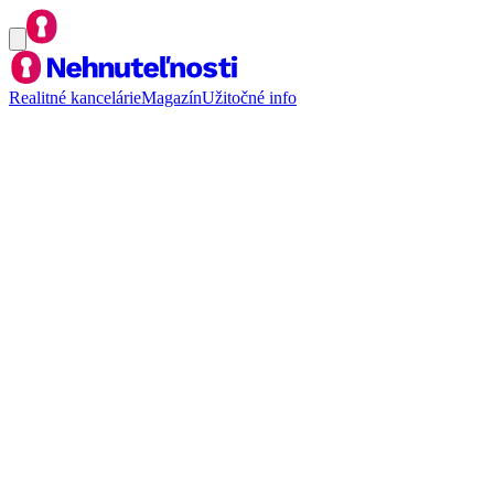
Realitné kancelárie
Magazín
Užitočné info