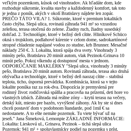
veľkým pozemkom, kúsok od vinohradov. Ak hľadáte dom, kde
rozhoduje súkromie, kvalita stavby a každodenný komfort, tak toto
je jedna z ponúk, akých v okolí Bratislavy nájdete len zopár.
PREČO TÁTO VILA? 1. Súkromie, ktoré v premium lokalitách
často chýba. Slepá ulica, rovinatá záhrada 941 m² so vzrastlou
zeleňou, terasa otočená do zelene. Žiadny ruch, žiadny susedský
dohľad. 2. Technológie, ktoré v bežný deň cítite. Hliníkové Schüco
okná s trojsklom, podlahové kúrenie v celom dome, sadrokartónové
stropné chladenie napájané vodou zo studne, krb Brunner. Mesačné
náklady 250 €. 3. Lokalita, ktorá spája dva svety. Vinohrady 3
minúty pešo, Bratislava 20 minút autom, vlak Pezinok-Grinava 10
minút pešo. Pokoj víkendu aj dostupnosť mesta v jednom.
ODPORÚČANIE MAKLÉRKY "Slepá ulica, vinohrady 3 minúty
pešo, Bratislava 20 minút autom. Rovinatá záhrada, terasa ako druhá
obývačka a technológie, ktoré v bežný deň naozaj cítite – stabilná
teplota, ticho, úsporná prevádzka. Kombinácia, ktorá sa v tejto
lokalite ponúka raz za rok-dva. Dispozícia je premyslená pre
rodinný život: rodičovská spálňa a pracovňa na prízemí, deti hore vo
vlastných izbách. Záhrada má reálne zóny – krytú terasu na večery,
detský kút, miesto pre bazén, vyvýšené záhony. Ak by ste si dnes
chceli postaviť dom v podobnom štandarde, pod 1mil € sa
nedostanete. A to ešte nemáte pozemok. Tu viete bývať už na
jeseň." Jana Šimeková, Lemonpie ZÁKLADNÉ INFORMÁCIE:
Lokalita: Liesková ul., Grinava, Pezinok – tichá slepá ulica
Pozemok: 941 m² + spoluvlastnícky podiel na pozemku s príst.