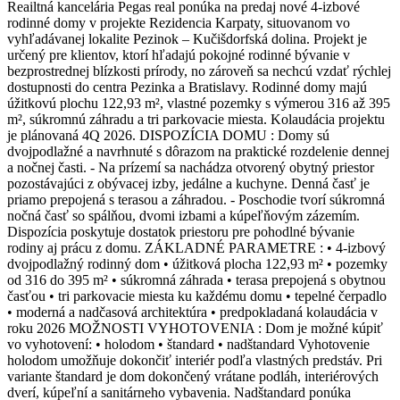
Reailtná kancelária Pegas real ponúka na predaj nové 4-izbové
rodinné domy v projekte Rezidencia Karpaty, situovanom vo
vyhľadávanej lokalite Pezinok – Kučišdorfská dolina. Projekt je
určený pre klientov, ktorí hľadajú pokojné rodinné bývanie v
bezprostrednej blízkosti prírody, no zároveň sa nechcú vzdať rýchlej
dostupnosti do centra Pezinka a Bratislavy. Rodinné domy majú
úžitkovú plochu 122,93 m², vlastné pozemky s výmerou 316 až 395
m², súkromnú záhradu a tri parkovacie miesta. Kolaudácia projektu
je plánovaná 4Q 2026. DISPOZÍCIA DOMU : Domy sú
dvojpodlažné a navrhnuté s dôrazom na praktické rozdelenie dennej
a nočnej časti. - Na prízemí sa nachádza otvorený obytný priestor
pozostávajúci z obývacej izby, jedálne a kuchyne. Denná časť je
priamo prepojená s terasou a záhradou. - Poschodie tvorí súkromná
nočná časť so spálňou, dvomi izbami a kúpeľňovým zázemím.
Dispozícia poskytuje dostatok priestoru pre pohodlné bývanie
rodiny aj prácu z domu. ZÁKLADNÉ PARAMETRE : • 4-izbový
dvojpodlažný rodinný dom • úžitková plocha 122,93 m² • pozemky
od 316 do 395 m² • súkromná záhrada • terasa prepojená s obytnou
časťou • tri parkovacie miesta ku každému domu • tepelné čerpadlo
• moderná a nadčasová architektúra • predpokladaná kolaudácia v
roku 2026 MOŽNOSTI VYHOTOVENIA : Dom je možné kúpiť
vo vyhotovení: • holodom • štandard • nadštandard Vyhotovenie
holodom umožňuje dokončiť interiér podľa vlastných predstáv. Pri
variante štandard je dom dokončený vrátane podláh, interiérových
dverí, kúpeľní a sanitárneho vybavenia. Nadštandard ponúka