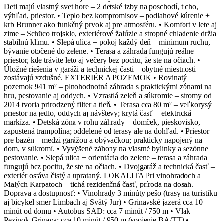
Deti majú vlastný svet hore – 2 detské izby na poschodí, ticho,
výhľad, priestor. • Teplo bez kompromisov – podlahové kúrenie +
krb Brunner ako funkčný prvok aj pre atmosféru. • Komfort v lete aj
zime – Schüco trojsklo, exteriérové žalúzie a stropné chladenie držia
stabilnú klímu. • Slepá ulica = pokoj každý deň – minimum ruchu,
bývanie otočené do zelene. • Terasa a záhrada fungujú reálne –
priestor, kde trávite leto aj večery bez pocitu, že ste na očiach. •
Úložné riešenia v garáži a technickej časti – obytné miestnosti
zostávajú vzdušné. EXTERIÉR A POZEMOK • Rovinatý
pozemok 941 m² – plnohodnotná záhrada s praktickými zónami na
hru, pestovanie aj oddych. • Vzrastlá zeleň a súkromie – stromy od
2014 tvoria prirodzený filter a tieň. • Terasa cca 80 m² – veľkorysý
priestor na jedlo, oddych aj návštevy; krytá časť + elektrická
markíza. • Detská zóna v rohu záhrady – domček, pieskovisko,
zapustená trampolína; oddelené od terasy ale na dohľad. • Priestor
pre bazén – medzi garážou a obývačkou; prakticky napojený na
dom, v súkromí. • Vyvýšené záhony na vlastné bylinky a sezónne
pestovanie. • Slepá ulica + orientácia do zelene – terasa a záhrada
fungujú bez pocitu, že ste na očiach. • Dvojgaráž a technická časť –
exteriér ostáva čistý a uprataný. LOKALITA Pri vinohradoch a
Malých Karpatoch – tichá rezidenčná časť, príroda na dosah.
Doprava a dostupnosť: • Vinohrady 3 minúty pešo (trasy na turistiku
aj bicykel smer Limbach aj Svätý Jur) • Grinavské jazerá cca 10
minút od domu • Autobus SAD: cca 7 minút / 750 m • Vlak
Pezinok-Grinava: cca 10 minút / 950 m (spojenie BA/TT) •