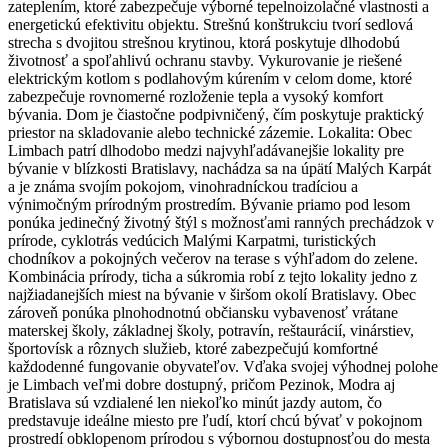
zateplením, ktoré zabezpečuje výborné tepelnoizolačné vlastnosti a
energetickú efektivitu objektu. Strešnú konštrukciu tvorí sedlová
strecha s dvojitou strešnou krytinou, ktorá poskytuje dlhodobú
životnosť a spoľahlivú ochranu stavby. Vykurovanie je riešené
elektrickým kotlom s podlahovým kúrením v celom dome, ktoré
zabezpečuje rovnomerné rozloženie tepla a vysoký komfort
bývania. Dom je čiastočne podpivničený, čím poskytuje praktický
priestor na skladovanie alebo technické zázemie. Lokalita: Obec
Limbach patrí dlhodobo medzi najvyhľadávanejšie lokality pre
bývanie v blízkosti Bratislavy, nachádza sa na úpätí Malých Karpát
a je známa svojím pokojom, vinohradníckou tradíciou a
výnimočným prírodným prostredím. Bývanie priamo pod lesom
ponúka jedinečný životný štýl s možnosťami ranných prechádzok v
prírode, cyklotrás vedúcich Malými Karpatmi, turistických
chodníkov a pokojných večerov na terase s výhľadom do zelene.
Kombinácia prírody, ticha a súkromia robí z tejto lokality jedno z
najžiadanejších miest na bývanie v širšom okolí Bratislavy. Obec
zároveň ponúka plnohodnotnú občiansku vybavenosť vrátane
materskej školy, základnej školy, potravín, reštaurácií, vinárstiev,
športovísk a rôznych služieb, ktoré zabezpečujú komfortné
každodenné fungovanie obyvateľov. Vďaka svojej výhodnej polohe
je Limbach veľmi dobre dostupný, pričom Pezinok, Modra aj
Bratislava sú vzdialené len niekoľko minút jazdy autom, čo
predstavuje ideálne miesto pre ľudí, ktorí chcú bývať v pokojnom
prostredí obklopenom prírodou s výbornou dostupnosťou do mesta