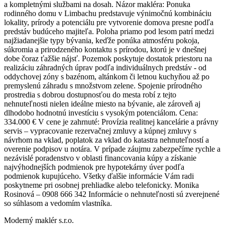
a kompletnými službami na dosah. Názor makléra: Ponuka
rodinného domu v Limbachu predstavuje výnimočnú kombináciu
lokality, prírody a potenciálu pre vytvorenie domova presne podľa
predstáv budúceho majiteľa. Poloha priamo pod lesom patrí medzi
najžiadanejšie typy bývania, keďže ponúka atmosféru pokoja,
súkromia a prirodzeného kontaktu s prírodou, ktorú je v dnešnej
dobe čoraz ťažšie nájsť. Pozemok poskytuje dostatok priestoru na
realizáciu záhradných úprav podľa individuálnych predstáv - od
oddychovej zóny s bazénom, altánkom či letnou kuchyňou až po
premyslenú záhradu s množstvom zelene. Spojenie prírodného
prostredia s dobrou dostupnosťou do mesta robí z tejto
nehnuteľnosti nielen ideálne miesto na bývanie, ale zároveň aj
dlhodobo hodnotnú investíciu s vysokým potenciálom. Cena:
334.000 € V cene je zahrnuté: Provízia realitnej kancelárie a právny
servis – vypracovanie rezervačnej zmluvy a kúpnej zmluvy s
návrhom na vklad, poplatok za vklad do katastra nehnuteľností a
overenie podpisov u notára. V prípade záujmu zabezpečíme rychle a
nezávislé poradenstvo v oblasti financovania kúpy a získanie
najvýhodnejších podmienok pre hypotekárny úver podľa
podmienok kupujúceho. Všetky ďalšie informácie Vám radi
poskytneme pri osobnej prehliadke alebo telefonicky. Monika
Rosinová – 0908 666 342 Informácie o nehnuteľnosti sú zverejnené
so súhlasom a vedomím vlastníka.
Moderný maklér s.r.o.