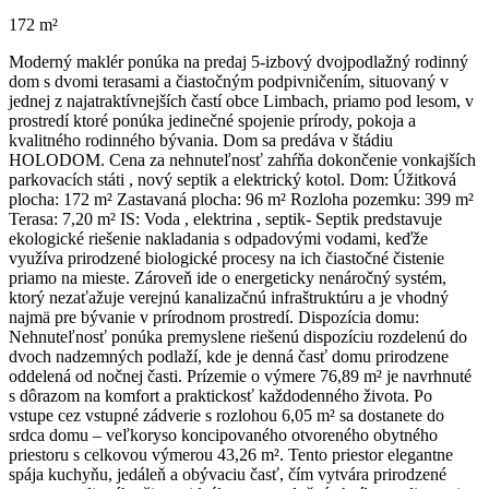
172 m²
Moderný maklér ponúka na predaj 5-izbový dvojpodlažný rodinný
dom s dvomi terasami a čiastočným podpivničením, situovaný v
jednej z najatraktívnejších častí obce Limbach, priamo pod lesom, v
prostredí ktoré ponúka jedinečné spojenie prírody, pokoja a
kvalitného rodinného bývania. Dom sa predáva v štádiu
HOLODOM. Cena za nehnuteľnosť zahŕňa dokončenie vonkajších
parkovacích státi , nový septik a elektrický kotol. Dom: Úžitková
plocha: 172 m² Zastavaná plocha: 96 m² Rozloha pozemku: 399 m²
Terasa: 7,20 m² IS: Voda , elektrina , septik- Septik predstavuje
ekologické riešenie nakladania s odpadovými vodami, keďže
využíva prirodzené biologické procesy na ich čiastočné čistenie
priamo na mieste. Zároveň ide o energeticky nenáročný systém,
ktorý nezaťažuje verejnú kanalizačnú infraštruktúru a je vhodný
najmä pre bývanie v prírodnom prostredí. Dispozícia domu:
Nehnuteľnosť ponúka premyslene riešenú dispozíciu rozdelenú do
dvoch nadzemných podlaží, kde je denná časť domu prirodzene
oddelená od nočnej časti. Prízemie o výmere 76,89 m² je navrhnuté
s dôrazom na komfort a praktickosť každodenného života. Po
vstupe cez vstupné zádverie s rozlohou 6,05 m² sa dostanete do
srdca domu – veľkoryso koncipovaného otvoreného obytného
priestoru s celkovou výmerou 43,26 m². Tento priestor elegantne
spája kuchyňu, jedáleň a obývaciu časť, čím vytvára prirodzené