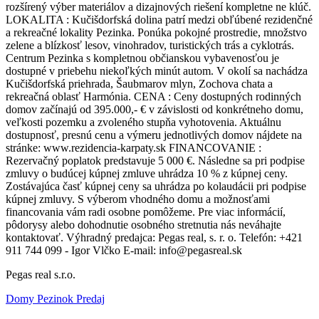
rozšírený výber materiálov a dizajnových riešení kompletne ne klúč.
LOKALITA : Kučišdorfská dolina patrí medzi obľúbené rezidenčné
a rekreačné lokality Pezinka. Ponúka pokojné prostredie, množstvo
zelene a blízkosť lesov, vinohradov, turistických trás a cyklotrás.
Centrum Pezinka s kompletnou občianskou vybavenosťou je
dostupné v priebehu niekoľkých minút autom. V okolí sa nachádza
Kučišdorfská priehrada, Šaubmarov mlyn, Zochova chata a
rekreačná oblasť Harmónia. CENA : Ceny dostupných rodinných
domov začínajú od 395.000,- € v závislosti od konkrétneho domu,
veľkosti pozemku a zvoleného stupňa vyhotovenia. Aktuálnu
dostupnosť, presnú cenu a výmeru jednotlivých domov nájdete na
stránke: www.rezidencia-karpaty.sk FINANCOVANIE :
Rezervačný poplatok predstavuje 5 000 €. Následne sa pri podpise
zmluvy o budúcej kúpnej zmluve uhrádza 10 % z kúpnej ceny.
Zostávajúca časť kúpnej ceny sa uhrádza po kolaudácii pri podpise
kúpnej zmluvy. S výberom vhodného domu a možnosťami
financovania vám radi osobne pomôžeme. Pre viac informácií,
pôdorysy alebo dohodnutie osobného stretnutia nás neváhajte
kontaktovať. Výhradný predajca: Pegas real, s. r. o. Telefón: +421
911 744 099 - Igor Vlčko E-mail: info@pegasreal.sk
Pegas real s.r.o.
Domy Pezinok Predaj