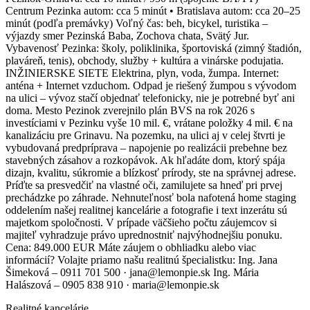
Centrum Pezinka autom: cca 5 minút • Bratislava autom: cca 20–25
minút (podľa premávky) Voľný čas: beh, bicykel, turistika –
výjazdy smer Pezinská Baba, Zochova chata, Svätý Jur.
Vybavenosť Pezinka: školy, poliklinika, športoviská (zimný štadión,
plaváreň, tenis), obchody, služby + kultúra a vinárske podujatia.
INŽINIERSKE SIETE Elektrina, plyn, voda, žumpa. Internet:
anténa + Internet vzduchom. Odpad je riešený žumpou s vývodom
na ulici – vývoz stačí objednať telefonicky, nie je potrebné byť ani
doma. Mesto Pezinok zverejnilo plán BVS na rok 2026 s
investíciami v Pezinku vyše 10 mil. €, vrátane položky 4 mil. € na
kanalizáciu pre Grinavu. Na pozemku, na ulici aj v celej štvrti je
vybudovaná predpríprava – napojenie po realizácii prebehne bez
stavebných zásahov a rozkopávok. Ak hľadáte dom, ktorý spája
dizajn, kvalitu, súkromie a blízkosť prírody, ste na správnej adrese.
Príďte sa presvedčiť na vlastné oči, zamilujete sa hneď pri prvej
prechádzke po záhrade. Nehnuteľnosť bola nafotená home staging
oddelením našej realitnej kancelárie a fotografie i text inzerátu sú
majetkom spoločnosti. V prípade väčšieho počtu záujemcov si
majiteľ vyhradzuje právo uprednostniť najvýhodnejšiu ponuku.
Cena: 849.000 EUR Máte záujem o obhliadku alebo viac
informácií? Volajte priamo našu realitnú špecialistku: Ing. Jana
Šimeková – 0911 701 500 · jana@lemonpie.sk Ing. Mária
Halászová – 0905 838 910 · maria@lemonpie.sk
Realitné kancelárie