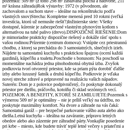
pozemku: 509 m² (z toho 298 m² zastavaná plocha a nádvorie, 211
m² krásna záhrada) ​Rok výstavby: 1972 (v pôvodnom, ale
zachovalom a suchom stave – ideálne na rekonštrukciu podľa
vlastných snov) ​Strecha: Kompletne menená pred 10 rokmi (veľká
investícia, ktorú už nemusíte riešiť!) ​Inžinierske siete: Všetky
dostupné, kúrenie je zabezpečené vlastným plynovým kotlom s
alternatívou na tuhé palivo (drevo). ​DISPOZIČNÉ RIEŠENIE: ​Dom
je mimoriadne prakticky dispozične riešený a dokáže rásť spolu s
vašou rodinou: ​Prízemie (centrum domova): Vstúpite cez priestrannú
chodbu, z ktorej sa prechádza do 3 samostatných, slnečných izieb.
Nájdete tu samostatnú kuchyňu s praktickou špajzou (ocení každá
gazdiná), kúpeľňu a toaletu. ​Poschodie s bonusom: Na poschodí sa
momentálne nachádza jedna plnohodnotná obytná izba. Zvyšok
podkrovia tvorí otvorený priestor, kde sa priam pýta dorobiť ďalšie
izby alebo luxusný šatník a druhú kúpeľňu. Podkrovie je vďaka
novej streche zdravé a pripravené na realizáciu vašich nápadov. ​
Suterén: Dom je z polovice podpivničený, čo poskytuje dokonalý
priestor pre dielňu, práčovňu, kotolňu či sklad sezónnych vecí. ​
POZEMOK A BENEFITY, KTORÉ SI ZAMILUJETE: ​Pozemok s
výmerou 509 m² je optimálny – nie je príliš veľký na údržbu, no
poskytuje maximálny komfort. Na dvore a záhrade na vás čaká: ​
Samostatná garáž – pre bezpečné parkovanie vášho auta alebo ako
dielňa. ​Letná kuchyňa – ideálna na zaváranie, prípravu letných
obedov alebo ako zázemie pre záhradné párty. ​Vonkajšie posedenie
pri krbe – miesto, kde budete tráviť teplé letné večery s priateľmi a