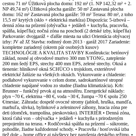
cestou 71 m² Úžitková plocha domu: 192 m² (1. NP 142,32 m² + 2.
NP 49,74 m²) Úžitková plocha garáže: 50 m² Zastavaná plocha
domu: 162 m² Zastavaná plocha garáže: 59 m² Terasa: 80 m², z toho
15,5 m² krytých (sklo + elektrická markíza) Dispozícia: 5-izbová –
denná zóna na prízemí (obývačka + jedáleň + kuchyňa, pracovňa,
spálňa, kúpeľňa); nočná zóna na poschodí (2 detské izby, kúpeľňa)
Parkovanie: dvojgaráž + ďalšie miesta na ulici Orientácia obývacej
izby: JV až JZ Stavba: rodinný dom 2013 · garáž 2017 Zariadenie:
kompletne zariadený (okrem pár osobných kusov)
TECHNOLÓGIE A KVALITA STAVBY Konštrukcia: betónový
základ, nosné aj obvodové murivo 300 mm YTONG, zateplenie
200 mm šedý EPS, strechy 400 mm EPS, zelené strechy. Okná a
tienenie: hliníkové okná SCHÜCO s trojsklom, exteriérové
elektrické žalúzie na všetkých oknách. Vykurovanie a chladenie:
podlahové vykurovanie v celom dome, sadrokartónové stropné
chladenie napájané vodou zo studne (žiadna klimatizácia). Krb:
Brunner – funkčný prvok aj na atmosféru. Energetické náklady:
plyn ~70 €, elektrina ~80 €, voda ~30 €, žumpa ~70 € spolu 250
€/mesiac. Záhrada: dospelé ovocné stromy (jabloň, hruška, mandľa,
marhuľa, slivka), bylinkové a zeleninové záhony, hracia zóna pre
deti (domček, trampolína, pieskovisko). INTERIÉR • Denná zóna,
ktorá ťahá von – obývačka + jedáleň + kuchyňa s prirodzeným
prepojením na terasu. • Rodičovská spálňa na prízemí – súkromie,
pohodlie, žiadne každodenné schody. • Pracovňa / hosťovská izba
tiež dole – home office aj návštevy bez narušenia detského režimu. •