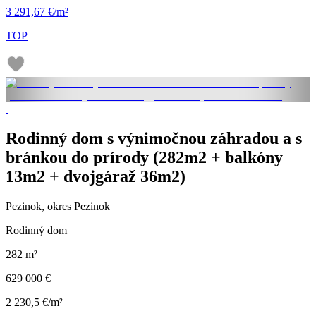
3 291,67 €/m²
TOP
Rodinný dom s výnimočnou záhradou a s
bránkou do prírody (282m2 + balkóny
13m2 + dvojgáraž 36m2)
Pezinok, okres Pezinok
Rodinný dom
282 m²
629 000 €
2 230,5 €/m²