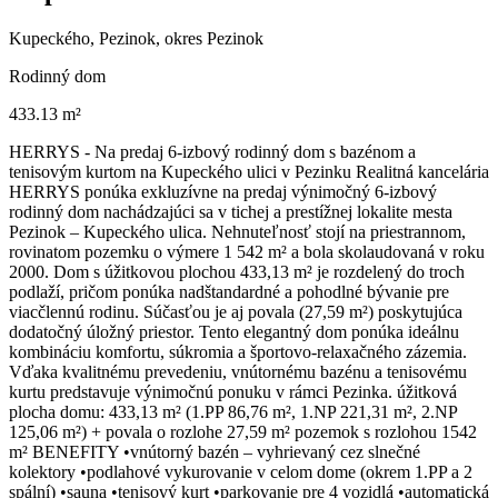
Kupeckého, Pezinok, okres Pezinok
Rodinný dom
433.13 m²
HERRYS - Na predaj 6-izbový rodinný dom s bazénom a
tenisovým kurtom na Kupeckého ulici v Pezinku Realitná kancelária
HERRYS ponúka exkluzívne na predaj výnimočný 6-izbový
rodinný dom nachádzajúci sa v tichej a prestížnej lokalite mesta
Pezinok – Kupeckého ulica. Nehnuteľnosť stojí na priestrannom,
rovinatom pozemku o výmere 1 542 m² a bola skolaudovaná v roku
2000. Dom s úžitkovou plochou 433,13 m² je rozdelený do troch
podlaží, pričom ponúka nadštandardné a pohodlné bývanie pre
viacčlennú rodinu. Súčasťou je aj povala (27,59 m²) poskytujúca
dodatočný úložný priestor. Tento elegantný dom ponúka ideálnu
kombináciu komfortu, súkromia a športovo-relaxačného zázemia.
Vďaka kvalitnému prevedeniu, vnútornému bazénu a tenisovému
kurtu predstavuje výnimočnú ponuku v rámci Pezinka. úžitková
plocha domu: 433,13 m² (1.PP 86,76 m², 1.NP 221,31 m², 2.NP
125,06 m²) + povala o rozlohe 27,59 m² pozemok s rozlohou 1542
m² BENEFITY •vnútorný bazén – vyhrievaný cez slnečné
kolektory •podlahové vykurovanie v celom dome (okrem 1.PP a 2
spální) •sauna •tenisový kurt •parkovanie pre 4 vozidlá •automatická