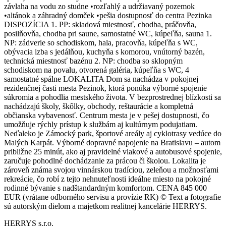
závlaha na vodu zo studne •rozľahlý a udržiavaný pozemok
•altánok a záhradný domček •pešia dostupnosť do centra Pezinka
DISPOZÍCIA 1. PP: skladová miestnosť, chodba, práčovňa,
posilňovňa, chodba pri saune, samostatné WC, kúpeľňa, sauna 1.
NP: zádverie so schodiskom, hala, pracovňa, kúpeľňa s WC,
obývacia izba s jedálňou, kuchyňa s komorou, vnútorný bazén,
technická miestnosť bazénu 2. NP: chodba so sklopným
schodiskom na povalu, otvorená galéria, kúpeľňa s WC, 4
samostatné spálne LOKALITA Dom sa nachádza v pokojnej
rezidenčnej časti mesta Pezinok, ktorá ponúka výborné spojenie
súkromia a pohodlia mestského života. V bezprostrednej blízkosti sa
nachádzajú školy, škôlky, obchody, reštaurácie a kompletná
občianska vybavenosť. Centrum mesta je v pešej dostupnosti, čo
umožňuje rýchly prístup k službám aj kultúrnym podujatiam.
Neďaleko je Zámocký park, športové areály aj cyklotrasy vedúce do
Malých Karpát. Výborné dopravné napojenie na Bratislavu – autom
približne 25 minút, ako aj pravidelné vlakové a autobusové spojenie,
zaručuje pohodlné dochádzanie za prácou či školou. Lokalita je
zároveň známa svojou vinnárskou tradíciou, zeleňou a možnosťami
rekreácie, čo robí z tejto nehnuteľnosti ideálne miesto na pokojné
rodinné bývanie s nadštandardným komfortom. CENA 845 000
EUR (vrátane odborného servisu a provízie RK) © Text a fotografie
sú autorským dielom a majetkom realitnej kancelárie HERRYS.
HERRYS s.r.o.