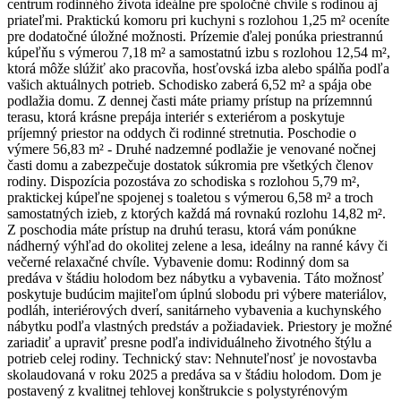
centrum rodinného života ideálne pre spoločné chvíle s rodinou aj
priateľmi. Praktickú komoru pri kuchyni s rozlohou 1,25 m² oceníte
pre dodatočné úložné možnosti. Prízemie ďalej ponúka priestrannú
kúpeľňu s výmerou 7,18 m² a samostatnú izbu s rozlohou 12,54 m²,
ktorá môže slúžiť ako pracovňa, hosťovská izba alebo spálňa podľa
vašich aktuálnych potrieb. Schodisko zaberá 6,52 m² a spája obe
podlažia domu. Z dennej časti máte priamy prístup na prízemnnú
terasu, ktorá krásne prepája interiér s exteriérom a poskytuje
príjemný priestor na oddych či rodinné stretnutia. Poschodie o
výmere 56,83 m² - Druhé nadzemné podlažie je venované nočnej
časti domu a zabezpečuje dostatok súkromia pre všetkých členov
rodiny. Dispozícia pozostáva zo schodiska s rozlohou 5,79 m²,
praktickej kúpeľne spojenej s toaletou s výmerou 6,58 m² a troch
samostatných izieb, z ktorých každá má rovnakú rozlohu 14,82 m².
Z poschodia máte prístup na druhú terasu, ktorá vám ponúkne
nádherný výhľad do okolitej zelene a lesa, ideálny na ranné kávy či
večerné relaxačné chvíle. Vybavenie domu: Rodinný dom sa
predáva v štádiu holodom bez nábytku a vybavenia. Táto možnosť
poskytuje budúcim majiteľom úplnú slobodu pri výbere materiálov,
podláh, interiérových dverí, sanitárneho vybavenia a kuchynského
nábytku podľa vlastných predstáv a požiadaviek. Priestory je možné
zariadiť a upraviť presne podľa individuálneho životného štýlu a
potrieb celej rodiny. Technický stav: Nehnuteľnosť je novostavba
skolaudovaná v roku 2025 a predáva sa v štádiu holodom. Dom je
postavený z kvalitnej tehlovej konštrukcie s polystyrénovým