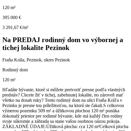
120 m²
395 000 €
3 291,67 €/m²
Na PREDAJ rodinný dom vo výbornej a
tichej lokalite Pezinok
Fraňa Krála, Pezinok, okres Pezinok
Rodinný dom
120 m²
​Hľadáte bývanie, ktoré si môžete pretvoriť presne podľa vlastných
predstáv? Chcete žiť v tichej, zabehnutej lokalite, no zároveň mať
všetko na dosah ruky? Tento rodinný dom na ulici Fraňa Kráľa v
Pezinku je presne tou príležitosťou, na ktorú ste čakali. ​S celkovou
výmerou pozemku 509 m² a úžitkovou plochou 120 m² ponúka
dokonalý priestor pre rodinné bývanie, kde má každý člen rodiny
svoje súkromie a záhrada sa stane vašou osobnou oázou pokoja. ​
ZÁKLADNÉ ÚDAJE: ​Úžitková plocha: cca 120 m² ​Celková plocha