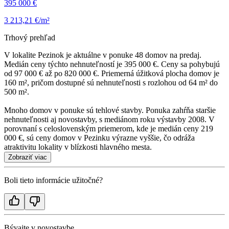
395 000 €
3 213,21 €/m²
Trhový prehľad
V lokalite Pezinok je aktuálne v ponuke 48 domov na predaj.
Medián ceny týchto nehnuteľností je 395 000 €. Ceny sa pohybujú
od 97 000 € až po 820 000 €. Priemerná úžitková plocha domov je
160 m², pričom dostupné sú nehnuteľnosti s rozlohou od 64 m² do
500 m².
Mnoho domov v ponuke sú tehlové stavby. Ponuka zahŕňa staršie
nehnuteľnosti aj novostavby, s mediánom roku výstavby 2008. V
porovnaní s celoslovenským priemerom, kde je medián ceny 219
000 €, sú ceny domov v Pezinku výrazne vyššie, čo odráža
atraktivitu lokality v blízkosti hlavného mesta.
Zobraziť viac
Boli tieto informácie užitočné?
Bývajte v novostavbe