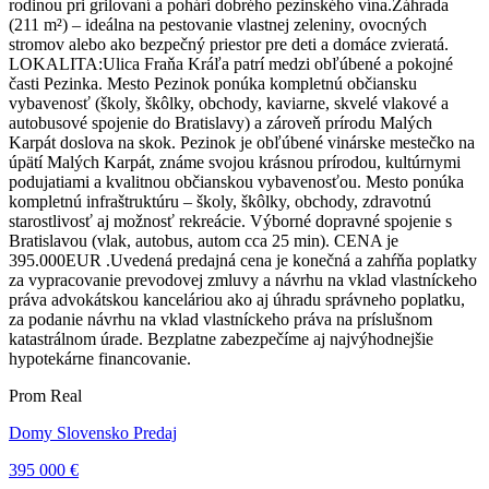
rodinou pri grilovaní a pohári dobrého pezinského vína. ​Záhrada
(211 m²) – ideálna na pestovanie vlastnej zeleniny, ovocných
stromov alebo ako bezpečný priestor pre deti a domáce zvieratá. ​
LOKALITA: ​Ulica Fraňa Kráľa patrí medzi obľúbené a pokojné
časti Pezinka. Mesto Pezinok ponúka kompletnú občiansku
vybavenosť (školy, škôlky, obchody, kaviarne, skvelé vlakové a
autobusové spojenie do Bratislavy) a zároveň prírodu Malých
Karpát doslova na skok. Pezinok je obľúbené vinárske mestečko na
úpätí Malých Karpát, známe svojou krásnou prírodou, kultúrnymi
podujatiami a kvalitnou občianskou vybavenosťou. Mesto ponúka
kompletnú infraštruktúru – školy, škôlky, obchody, zdravotnú
starostlivosť aj možnosť rekreácie. Výborné dopravné spojenie s
Bratislavou (vlak, autobus, autom cca 25 min). CENA je
395.000EUR .Uvedená predajná cena je konečná a zahŕňa poplatky
za vypracovanie prevodovej zmluvy a návrhu na vklad vlastníckeho
práva advokátskou kanceláriou ako aj úhradu správneho poplatku,
za podanie návrhu na vklad vlastníckeho práva na príslušnom
katastrálnom úrade. Bezplatne zabezpečíme aj najvýhodnejšie
hypotekárne financovanie.
Prom Real
Domy Slovensko Predaj
395 000 €