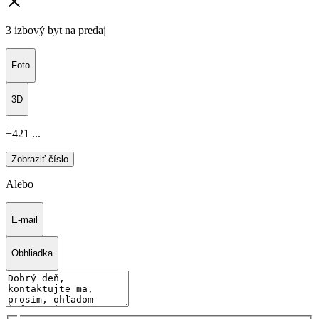
3 izbový byt na predaj
Foto
3D
+421 ...
Zobraziť číslo
Alebo
E-mail
Obhliadka