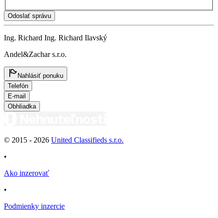
Odoslať správu
Ing. Richard Ing. Richard Ilavský
Andel&Zachar s.r.o.
Nahlásiť ponuku
Telefón
E-mail
Obhliadka
© 2015 -
2026
United Classifieds s.r.o.
•
Ako inzerovať
•
Podmienky inzercie