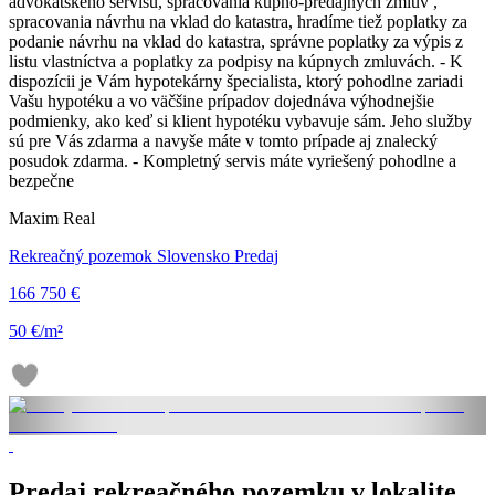
advokátskeho servisu, spracovania kúpno-predajných zmlúv ,
spracovania návrhu na vklad do katastra, hradíme tiež poplatky za
podanie návrhu na vklad do katastra, správne poplatky za výpis z
listu vlastníctva a poplatky za podpisy na kúpnych zmluvách. - K
dispozícii je Vám hypotekárny špecialista, ktorý pohodlne zariadi
Vašu hypotéku a vo väčšine prípadov dojednáva výhodnejšie
podmienky, ako keď si klient hypotéku vybavuje sám. Jeho služby
sú pre Vás zdarma a navyše máte v tomto prípade aj znalecký
posudok zdarma. - Kompletný servis máte vyriešený pohodlne a
bezpečne
Maxim Real
Rekreačný pozemok Slovensko Predaj
166 750 €
50 €/m²
Predaj rekreačného pozemku v lokalite