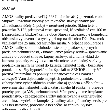
5637 m²
AMOS reality predáva veľký 5637 m2 rekreačný pozemok v obci
Stupava. Pozemok vhodný pre rekreačné stavby/ chatky pre
záhradkárske účely či pobyt v nerušenej prírode. Sklon terénu
pozemku 3-12°, prístupová cesta spevnená, IS vzdialené cca 100 m.
Bezprostredná blízkosť centra obce Stupava zabezpečuje kompletnú
občiansku vybavenosť a rýchly prístup na diaľnicu D2 . Pozemok
vzdialený cca 25 min. od hlavného mesta. V prípade spolupráce s
AMOS reality s.r.o.: - oslobodení ste od poplatkov spojených s
predajom nehnuteľnosti, - financujeme: právny servis – spracovanie
zmluvy o budúcej zmluve, kúpnej zmluvy, návrhu na vklad do
katastra, poplatky za výpis z listu vlastníctva a základný správny
poplatok za návrh na vklad do katastra nehnuteľností, - bezplatne
ponúkame služby hypotekárneho špecialistu SENIOR, ktorý Vám
predloží minimálne tri ponuky na financovanie cez banku a
zabezpečí Vám dojednanie najlepších podmienok v banke, -
zabezpečíme výber súdneho znalca ako aj geodeta z nášho tímu -
preveríme stav nehnuteľnosti z katastrálneho hľadiska - v prípade
potreby predaja Vašej nehnuteľnosti, Vám poskytneme bezplatné
poradenstvo, - zabezpečíme služby interiérového a exteriérového
architekta, - vyriešime kompletný realitný ako aj finančný servis pre
Vás bezstarostne, pohodlne a bezpečne so zárukou vysokej
odbornosti a diskrétnosti