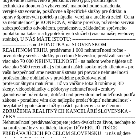
ubytovanie hotelového a penziónového typu, prislúchajúca
technická a dopravná vybavenosť, maloobchodné zariadenia,
verejné stravovanie, požičovne a špecifické služby pre údržbu a
opravy športových potrieb a náradia, verejná a areálová zeleň. Cena
za nehnuteľnosť je KONEČNÁ, vrátane provízie, právneho servisu
zabezpečeného advokátom, poradenstva, základného správneho
poplatku na katastri a hypotekárnych služieb (viac na našej webovej
stránke). U NÁS MÁTE ISTOTU: -----------------------------------------
--------------- - sme JEDNOTKA na SLOVENSKOM
REALITNOM TRHU, predávame 1 000 nehnuteľností ročne -
prvotriedny servis a služby po celom Slovensku, predávali sme už
viac ako 70 000 NEHNUTEĽNOSTÍ - na našom webe nájdete už
viac ako 5500 recenzií aj s fotkami našich spokojných klientov - pre
vašu bezpečnosť sme nestranná strana pri prevode nehnuteľnosti -
profesionálne obhliadky s pravidelne preškolovanými
profesionálnymi maklérmi - už vo väčšine lokalít robíme aj 3D
skeny, videoobhliadky a pôdorysy nehnuteľnosti - zmluvy
garantované právnikom, dohľad nad prevodom nehnuteľnosti podľa
zákona - poradíme vám ako najlepšie predať/kúpiť nehnuteľnosť -
bezplatné hypotekárne služby našich partnerov - sme členom
ZDRUŽENIA REALITNÝCH KANCELÁRIÍ SLOVENSKA -
ZRKS -----------------------------------------------------------------------------
Nehnuteľnosť predávate/kupujete jeden-dvakrát za život, nechajte to
na profesionálov v realitách, ktorým DÔVERUJÚ TISÍCE
PREDÁVAJÚCICH PO CELOM SLOVENSKU - u nás nájdete