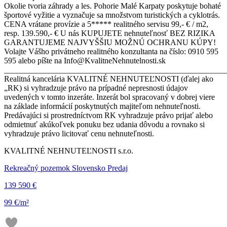
Okolie tvoria záhrady a les. Pohorie Malé Karpaty poskytuje bohaté
športové vyžitie a vyznačuje sa množstvom turistických a cyklotrás.
CENA vrátane provízie a 5***** realitného servisu 99,- € / m2,
resp. 139.590,- € U nás KUPUJETE nehnuteľnosť BEZ RIZIKA
GARANTUJEME NAJVYŠŠIU MOŽNÚ OCHRANU KÚPY!
Volajte Vášho privátneho realitného konzultanta na číslo: 0910 595
595 alebo píšte na Info@KvalitneNehnutelnosti.sk
_______________________________________________________
Realitná kancelária KVALITNÉ NEHNUTEĽNOSTI (ďalej ako
„RK) si vyhradzuje právo na prípadné nepresnosti údajov
uvedených v tomto inzeráte. Inzerát bol spracovaný v dobrej viere
na základe informácií poskytnutých majiteľom nehnuteľnosti.
Predávajúci si prostredníctvom RK vyhradzuje právo prijať alebo
odmietnuť akúkoľvek ponuku bez udania dôvodu a rovnako si
vyhradzuje právo licitovať cenu nehnuteľnosti.
KVALITNÉ NEHNUTEĽNOSTI s.r.o.
Rekreačný pozemok Slovensko Predaj
139 590 €
99 €/m²