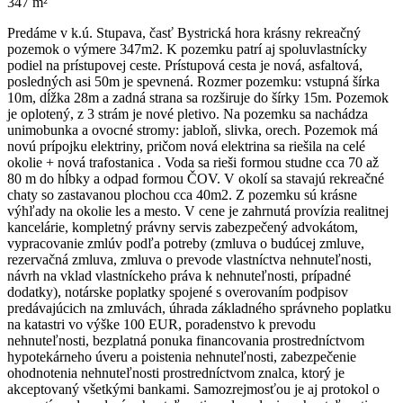
347 m²
Predáme v k.ú. Stupava, časť Bystrická hora krásny rekreačný
pozemok o výmere 347m2. K pozemku patrí aj spoluvlastnícky
podiel na prístupovej ceste. Prístupová cesta je nová, asfaltová,
posledných asi 50m je spevnená. Rozmer pozemku: vstupná šírka
10m, dĺžka 28m a zadná strana sa rozširuje do šírky 15m. Pozemok
je oplotený, z 3 strám je nové pletivo. Na pozemku sa nachádza
unimobunka a ovocné stromy: jabloň, slivka, orech. Pozemok má
novú prípojku elektriny, pričom nová elektrina sa riešila na celé
okolie + nová trafostanica . Voda sa rieši formou studne cca 70 až
80 m do hĺbky a odpad formou ČOV. V okolí sa stavajú rekreačné
chaty so zastavanou plochou cca 40m2. Z pozemku sú krásne
výhľady na okolie les a mesto. V cene je zahrnutá provízia realitnej
kancelárie, kompletný právny servis zabezpečený advokátom,
vypracovanie zmlúv podľa potreby (zmluva o budúcej zmluve,
rezervačná zmluva, zmluva o prevode vlastníctva nehnuteľnosti,
návrh na vklad vlastníckeho práva k nehnuteľnosti, prípadné
dodatky), notárske poplatky spojené s overovaním podpisov
predávajúcich na zmluvách, úhrada základného správneho poplatku
na katastri vo výške 100 EUR, poradenstvo k prevodu
nehnuteľnosti, bezplatná ponuka financovania prostredníctvom
hypotekárneho úveru a poistenia nehnuteľnosti, zabezpečenie
ohodnotenia nehnuteľnosti prostredníctvom znalca, ktorý je
akceptovaný všetkými bankami. Samozrejmosťou je aj protokol o