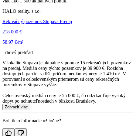
viac ako 1 300 aktuálnych ponúk.
HALO reality, s.r.o.
Rekreačný pozemok Stupava Predaj
218 000 €
58,97 €/m²
Trhový prehľad
V lokalite Stupava je aktuálne v ponuke 15 rekreačných pozemkov
na predaj. Medián ceny týchto pozemkov je 89 900 €. Rozloha
dostupných parciel sa líši, pričom medián výmery je 1 410 m². V
porovnaní s celoslovenským priemerom sú ceny rekreačných
pozemkov v Stupave vyššie.
Celoslovenský medián ceny je 55 000 €, čo odzrkadľuje vysoký
dopyt po nehnuteľnostiach v blízkosti Bratislavy.
Zobraziť viac
Boli tieto informácie užitočné?