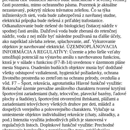
časti pozemku, mimo ochranného pásma. Pozemok je aktuálne
nezastavaný, pokrytý nízkou trávnatou zeleňou. Čo sa týka
inžinierskych sieti, voda bude zabezpečená z navŕtanej studne,
elektrická prípojka bude riešená z priľahlej trafostanice.
Odkanalizovanie bude riešené do biologickej čistiacej nádrže v
spodnej časti areálu. Dažďová voda bude zberaná do retenčnej
nádrže, voda z nej môže byť následne používaná na ďalšie účely,
ako napríklad závlaha zelene, splachovanie, atď. Vykurovanie
objektov je navrhované elektrické. ÚZEMNOPLÁNOVACIA
INFORMÁCIA A REGULATÍVY: Územie a jeho širšie vzťahy
umožňujú potenciál na výstavbu areálu s navrhovanou funkciou,
ktorá je v súlade s funkciou (F7-B-14) uvedenou v územnom pláne
mesta Stupava. Osadením budúcich objektov musia byť dodržané
všetky odstupové vzdialenosti, hygienické požiadavky, ochrana
životného prostredia so zreteľom na ochranu prírody, ovzdušia a
vôd. F7 – Šport, rekreácia, agroturistika Hlavné funkčné využitie:
Rekreačné územie prevažne areálového charakteru tvorené krytými
športovými zariadeniami (haly, telocvične, plavecké bazény, ľadové
plochy a štadióny), športovými otvorenými ihriskami, plážami a
zariadeniami telovýchovy všetkých druhov pre deti, mládež a
dospelých verejného a poloverejného charakteru. Vylučuje sa
umiestnenie objektov individuálnej rekreácie (chaty, záhradky, a
pod.) Intenzita využitia jednotlivých plôch je stanovená v
regulačných listoch. Doplnkové funkčné využitie: Prechodné