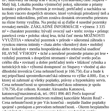
Malý háj. Lokalita ponúka výnimočný pokoj, súkromie a priamy
kontakt s prírodou. Pozemok je rovinatý, prehľadný a nachádza sa
na ňom viacero dospelých stromov, ktoré vytvárajú prirodzený tieň a
príjemnú mikroklímu, pričom zostáva dostatok otvoreného priestoru
na rôzne formy využitia. Na predaj sú aj ďalšie 4 susedné pozemky
rovnakej metráže. ZÁKLADNÉ INFORMÁCIE • výmera: 3 335
m² • charakter pozemku: bývalý ovocný sad • terén: rovina • prístup:
panelová cesta • poloha: okraj lesa, tichá časť mesta MOŽNOSTI
VYUŽITIA • rekreačný pozemok v prírode • súkromná záhrada s
vysokou mierou intimity • chata alebo víkendový dom • mobilný
dom / kolodom • menšia hospodárska alebo rekreačná usadlosť
HLAVNÉ VÝHODY • tiché a nerušené prostredie priamo pri lese •
vzdušný pozemok s dospelými stromami • slnečné svetlo počas
celého dňa • rovinatý a dobre prehľadný terén • blízkosť rybníka a
turistických trás • výborná dostupnosť zo Stupavy • vhodné aj ako
dlhodobá investícia Cena nehnuteľnosti je 166.750,-Eur a bude k
nej pripočítaná sprostredkovateľská odmena vo výške 4.000,- Eur, v
ktorej sú zahrnuté aj všetky poplatky, právny a hypotekárny servis.
Cena nehnuteľnosti so sprostredkovateľskou odmenou je spolu
170.750,-Eur celkom. Kontakt: Alexandra Katonová,
katonova@maximreal.sk, tel.: 0911 896 465 Prečo kupovať
nehnuteľnosť prostredníctvom realitnej kancelárie Maxim Real? -
Cena nehnuteľnosti je pre Vás konečná - neplatíte žiadne poplatky
spojené s predajom a prevodom nehnuteľnosti. - Okrem bezplatného