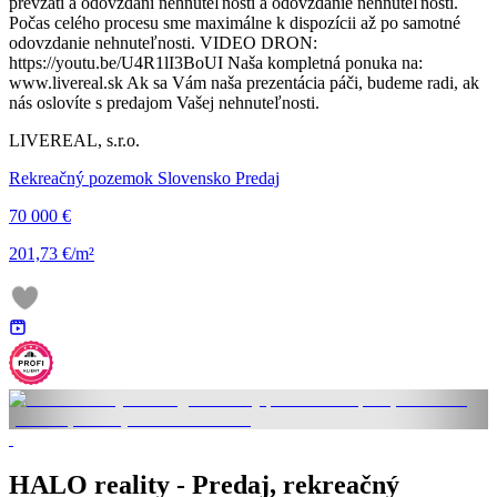
prevzatí a odovzdaní nehnuteľnosti a odovzdanie nehnuteľnosti.
Počas celého procesu sme maximálne k dispozícii až po samotné
odovzdanie nehnuteľnosti. VIDEO DRON:
https://youtu.be/U4R1lI3BoUI Naša kompletná ponuka na:
www.livereal.sk Ak sa Vám naša prezentácia páči, budeme radi, ak
nás oslovíte s predajom Vašej nehnuteľnosti.
LIVEREAL, s.r.o.
Rekreačný pozemok Slovensko Predaj
70 000 €
201,73 €/m²
HALO reality - Predaj, rekreačný