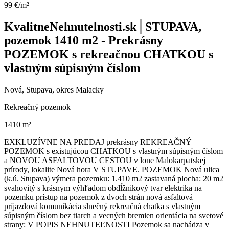
99 €/m²
KvalitneNehnutelnosti.sk│STUPAVA,
pozemok 1410 m2 - Prekrásny
POZEMOK s rekreačnou CHATKOU s
vlastným súpisným číslom
Nová, Stupava, okres Malacky
Rekreačný pozemok
1410 m²
EXKLUZÍVNE NA PREDAJ prekrásny REKREAČNÝ
POZEMOK s existujúcou CHATKOU s vlastným súpisným číslom
a NOVOU ASFALTOVOU CESTOU v lone Malokarpatskej
prírody, lokalite Nová hora V STUPAVE. POZEMOK Nová ulica
(k.ú. Stupava) výmera pozemku: 1.410 m2 zastavaná plocha: 20 m2
svahovitý s krásnym výhľadom obdĺžnikový tvar elektrika na
pozemku prístup na pozemok z dvoch strán nová asfaltová
príjazdová komunikácia slnečný rekreačná chatka s vlastným
súpisným číslom bez tiarch a vecných bremien orientácia na svetové
strany: V POPIS NEHNUTEĽNOSTI Pozemok sa nachádza v