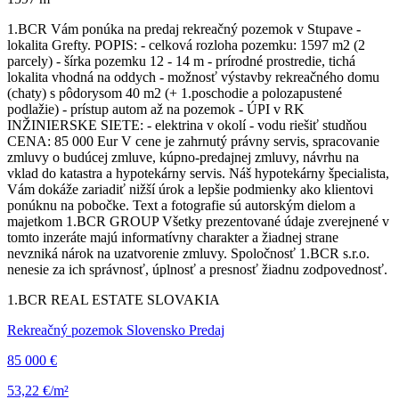
1.BCR Vám ponúka na predaj rekreačný pozemok v Stupave -
lokalita Grefty. POPIS: - celková rozloha pozemku: 1597 m2 (2
parcely) - šírka pozemku 12 - 14 m - prírodné prostredie, tichá
lokalita vhodná na oddych - možnosť výstavby rekreačného domu
(chaty) s pôdorysom 40 m2 (+ 1.poschodie a polozapustené
podlažie) - prístup autom až na pozemok - ÚPI v RK
INŽINIERSKE SIETE: - elektrina v okolí - vodu riešiť studňou
CENA: 85 000 Eur V cene je zahrnutý právny servis, spracovanie
zmluvy o budúcej zmluve, kúpno-predajnej zmluvy, návrhu na
vklad do katastra a hypotekárny servis. Náš hypotekárny špecialista,
Vám dokáže zariadiť nižší úrok a lepšie podmienky ako klientovi
ponúknu na pobočke. Text a fotografie sú autorským dielom a
majetkom 1.BCR GROUP Všetky prezentované údaje zverejnené v
tomto inzeráte majú informatívny charakter a žiadnej strane
nevzniká nárok na uzatvorenie zmluvy. Spoločnosť 1.BCR s.r.o.
nenesie za ich správnosť, úplnosť a presnosť žiadnu zodpovednosť.
1.BCR REAL ESTATE SLOVAKIA
Rekreačný pozemok Slovensko Predaj
85 000 €
53,22 €/m²