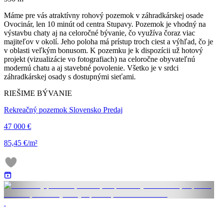
Máme pre vás atraktívny rohový pozemok v záhradkárskej osade
Ovocinár, len 10 minút od centra Stupavy. Pozemok je vhodný na
výstavbu chaty aj na celoročné bývanie, čo využíva čoraz viac
majiteľov v okolí. Jeho poloha má prístup troch ciest a výhľad, čo je
v oblasti veľkým bonusom. K pozemku je k dispozícii už hotový
projekt (vizualizácie vo fotografiach) na celoročne obyvateľnú
modernú chatu a aj stavebné povolenie. Všetko je v srdci
záhradkárskej osady s dostupnými sieťami.
RIEŠIME BÝVANIE
Rekreačný pozemok Slovensko Predaj
47 000 €
85,45 €/m²