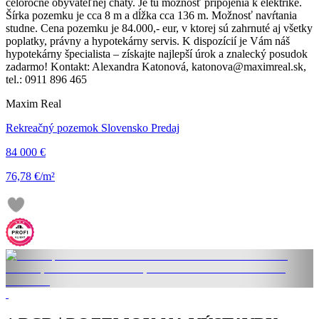
celoročne obývateľnej chaty. Je tu možnosť pripojenia k elektrike.
Šírka pozemku je cca 8 m a dĺžka cca 136 m. Možnosť navŕtania
studne. Cena pozemku je 84.000,- eur, v ktorej sú zahrnuté aj všetky
poplatky, právny a hypotekárny servis. K dispozícií je Vám náš
hypotekárny špecialista – získajte najlepší úrok a znalecký posudok
zadarmo! Kontakt: Alexandra Katonová, katonova@maximreal.sk,
tel.: 0911 896 465
Maxim Real
Rekreačný pozemok Slovensko Predaj
84 000 €
76,78 €/m²