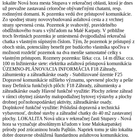
lokalite Nová hora mesta Stupava v rekreačnej oblasti, ktorá je dnes
už prevažne zastavaná celoročne obývateľnými chatami, resp.
rodinnými domami. K pozemku vedú dve prístupové komunikácie.
Zo spodnej strany novovybudovaná asfaltová cesta a z vrchnej
strany spevnená cesta. Pozemok je svahovitý, pravidelného
obdĺžnikového tvaru s výhľadom na Malé Karpaty. V približne
troch štvrtinách pozemku je umiestnená dvojpodlažná rekreačná
chatka s vlastným súpisným číslom. Tým, že pozemok je prístupný z
oboch strán, potenciálny benefit pre budúceho vlastníka spočíva v
možnosti rozdeliť pozemok na dva menšie samostatné celky s
vlastným prístupom. Rozmery pozemku: šírka: cca. 14 m dĺžka: cca.
100 m Inžinierske siete: elektrika asfaltová prístupová komunikácia
ÚZEMNO-PLÁNOVACIA INFORMÁCIA F18 Záhrady,
záhumienky a záhradkárske osady - Stabilizované územie F25
Dopravné komunikácie nižšieho významu, spevnené plochy a pešie
trasy Definícia funkčných plôch: F18 Záhrady, záhumienky a
záhradkárske osady Hlavné funkčné využitie: Plochy zelene záhrad
v rámci obytnej zástavby malopodlažnej bytovej výstavby a plochy
drobnej poľnohospodárskej aktivity, záhradkárske osady.
Doplnkové funkčné využitie: Príslušná dopravná a technická
vybavenosť, drobné stavby a záhradné chatky do 40 m2 zastavanej
plochy. LOKALITA Nová ulica v rekreačnej časti Stupavy - Nová
hora sa vyznačuje absolútnym kľudom v lone Malokarpatskej
prírody pod zrúcaninou hradu Pajštún. Napriek tomu je táto lokalita
dobre dopravne obslúžená štandardnou asfaltovou komunikáciou.