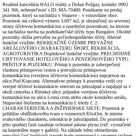
Realitná kancelária HALO reality a Dušan Požgay, kontakt: 0902
341 366, nehnuteľnosť s ID: MA-70480: Ponúkame na predaj
pozemok, ktorý sa nachádza v Stupave – v extraviláne obce.
Pozemok má celkovú výmeru 3.697 m2, je ohraničený zo severnej
strany účelovou komunikáciou a susedným pozemkom, na ktorom
sa nachádza stavba na podnikateľské účely typu Bungalov. Okolité
pozemky slúžia prevažne na poľnohospodárske účely. Hlavné
funkčné využitie: REKREAČNÉ ÚZEMIE PREVAŽNE
AREÁLOVÉHO CHARAKTERU ŠPORT, REKREÁCIA,
AGROTURISTIKA Doplnkové funkčné využitie: PRECHODNÉ
UBYTOVANIE HOTELOVÉHO A PENZIÓNOVÉHO TYPU.
PRÍSTUP K POZEMKU: Prístup k pozemku je zabezpečený
vlastnou prístupovou cestou a jestvujúcou prístupovou
komunikáciou (verejnou účelovou komunikáciou) napojenou na
ulicu Pod Kopcami. Alternatívne prístupy k pozemku vedú cez
verejné účelové komunikácie smerom na juhozápad a napájajú sa v
okolí cintorína a Rímskej ulice, prípadne verejnou účelovou
komunikáciou na ulicu Lesná cesta alebo okolo konského areálu,
Stupavskú biofarmu na komunikáciu I. triedy č. 2.
CHARAKTERISTIKA A INŽINIERSKE SIETE: Pozemok je
približne obdĺžnikového tvaru o rozmeroch 83x43m. Je mierne
svahovitého charakteru, orientácia je juhozápadná. Do pozemku v
jeho spodnej časti zasahuje ochranné pásmo plynu (viď. vyznačené
na katastrálne mape v galérii). Na základe tohto obmedzenia
prevažná časť budúcich stavieb bude umiestnená v severnej vrchnej