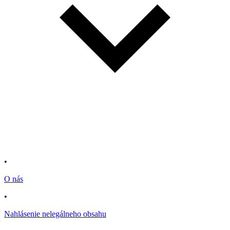
•
O nás
•
Nahlásenie nelegálneho obsahu