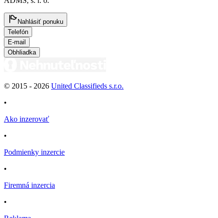
ADMS, s. r. o.
Nahlásiť ponuku
Telefón
E-mail
Obhliadka
© 2015 -
2026
United Classifieds s.r.o.
•
Ako inzerovať
•
Podmienky inzercie
•
Firemná inzercia
•