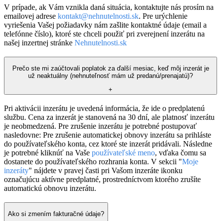
V prípade, ak Vám vznikla daná situácia, kontaktujte nás prosím na
emailovej adrese
kontakt@nehnutelnosti.sk
. Pre urýchlenie
vyriešenia Vašej požiadavky nám zašlite kontaktné údaje (email a
telefónne číslo), ktoré ste chceli použiť pri zverejnení inzerátu na
našej inzertnej stránke
Nehnutelnosti.sk
Prečo ste mi zaúčtovali poplatok za ďalší mesiac, keď môj inzerát je
už neaktuálny (nehnuteľnosť mám už predanú/prenajatú)?
+
Pri aktivácii inzerátu je uvedená informácia, že ide o predplatenú
službu. Cena za inzerát je stanovená na 30 dní, ale platnosť inzerátu
je neobmedzená. Pre zrušenie inzerátu je potrebné postupovať
nasledovne: Pre zrušenie automatickej obnovy inzerátu sa prihláste
do používateľského konta, cez ktoré ste inzerát pridávali. Následne
je potrebné kliknúť na Vaše
používateľské meno
, vďaka čomu sa
dostanete do používateľského rozhrania konta. V sekcii "
Moje
inzeráty
" nájdete v pravej časti pri Vašom inzeráte ikonku
označujúcu aktívne predplatné, prostredníctvom ktorého zrušíte
automatickú obnovu inzerátu.
Ako si zmením fakturačné údaje?