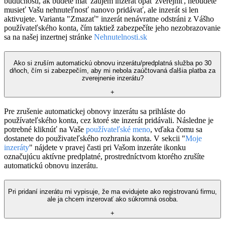
budúcnosti, ak budete mať záujem inzerát opäť zverejniť, nebudete
musieť Vašu nehnuteľnosť nanovo pridávať, ale inzerát si len
aktivujete. Varianta "Zmazať" inzerát nenávratne odstráni z Vášho
používateľského konta, čím taktiež zabezpečíte jeho nezobrazovanie
sa na našej inzertnej stránke
Nehnutelnosti.sk
Ako si zruším automatickú obnovu inzerátu/predplatná služba po 30
dňoch, čím si zabezpečím, aby mi nebola zaúčtovaná ďalšia platba za
zverejnenie inzerátu?
+
Pre zrušenie automatickej obnovy inzerátu sa prihláste do
používateľského konta, cez ktoré ste inzerát pridávali. Následne je
potrebné kliknúť na Vaše
používateľské meno
, vďaka čomu sa
dostanete do použivateľského rozhrania konta. V sekcii "
Moje
inzeráty
" nájdete v pravej časti pri Vašom inzeráte ikonku
označujúcu aktívne predplatné, prostredníctvom ktorého zrušíte
automatickú obnovu inzerátu.
Pri pridaní inzerátu mi vypisuje, že ma evidujete ako registrovanú firmu,
ale ja chcem inzerovať ako súkromná osoba.
+