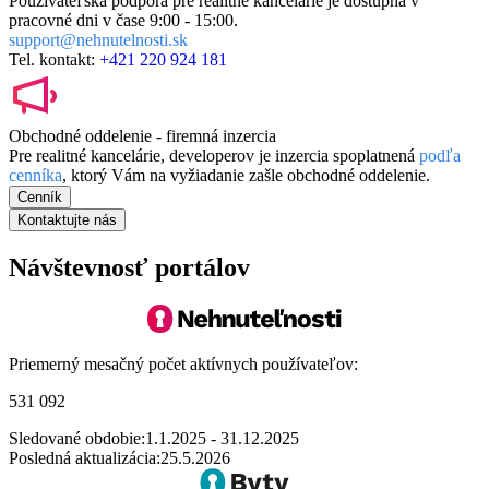
Používateľská podpora pre realitné kancelárie je dostupná v
pracovné dni v čase
9:00 - 15:00.
support@nehnutelnosti.sk
Tel. kontakt:
+421 220 924 181
Obchodné oddelenie - firemná inzercia
Pre realitné kancelárie, developerov je inzercia spoplatnená
podľa
cenníka
, ktorý Vám na vyžiadanie zašle obchodné oddelenie.
Cenník
Kontaktujte nás
Návštevnosť portálov
Priemerný mesačný počet aktívnych používateľov:
531 092
Sledované obdobie:
1.1.2025 - 31.12.2025
Posledná aktualizácia:
25.5.2026