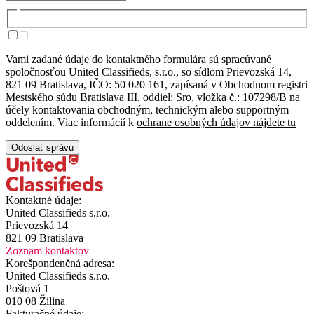
Vami zadané údaje do kontaktného formulára sú spracúvané
spoločnosťou United Classifieds, s.r.o., so sídlom Prievozská 14,
821 09 Bratislava, IČO: 50 020 161, zapísaná v Obchodnom registri
Mestského súdu Bratislava III, oddiel: Sro, vložka č.: 107298/B na
účely kontaktovania obchodným, technickým alebo supportným
oddelením. Viac informácií k
ochrane osobných údajov nájdete tu
Odoslať správu
Kontaktné údaje:
United Classifieds s.r.o.
Prievozská 14
821 09 Bratislava
Zoznam kontaktov
Korešpondenčná adresa:
United Classifieds s.r.o.
Poštová 1
010 08 Žilina
Fakturačné údaje: