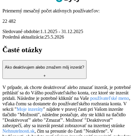
Priemerný mesačný počet aktívnych používateľov:
22 482
Sledované obdobie:
1.1.2025 - 31.12.2025
Posledná aktualizácia:
25.5.2026
Časté otázky
Ako deaktivujem alebo zmažem môj inzerát?
+
V prípade, ak chcete deaktivovať alebo zmazať inzerát, je potrebné
prihlásiť sa do Vášho používateľského konta, cez ktoré ste inzerát
pridali. Následne je potrebné kliknúť na Vaše
používateľské meno
,
vďaka čomu sa dostanete do používateľského rozhrania konta. V
sekcii "
Moje inzeráty
" nájdete v pravej časti pri Vašom inzeráte
tlačidlo "Možnosti", následne postačuje, aby ste klikli na tlačidlo
"Deaktivovať" alebo "Zmazať". Možnosť "Deaktivovať"
zabezpečí, aby sa inzerát prestal zobrazovať na inzertnej stránke
Nehnutelnosti.sk
, čím sa presunie do časti "Neaktívne". V