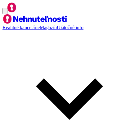
Realitné kancelárie
Magazín
Užitočné info