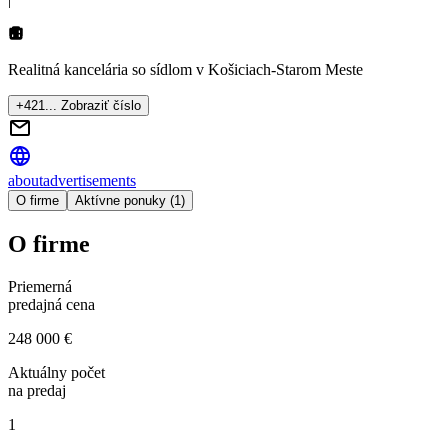
Realitná kancelária so sídlom
v Košiciach-Starom Meste
+421... Zobraziť číslo
about
advertisements
O firme
Aktívne ponuky (1)
O firme
Priemerná
predajná cena
248 000 €
Aktuálny počet
na predaj
1