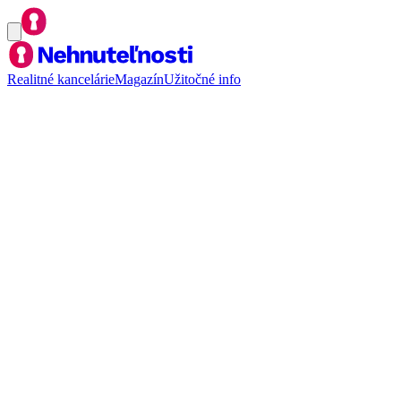
Realitné kancelárie
Magazín
Užitočné info