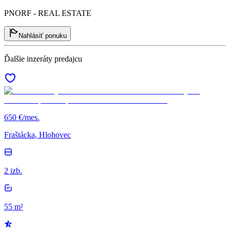
PNORF - REAL ESTATE
Nahlásiť ponuku
Ďalšie inzeráty predajcu
650 €/mes.
Fraštácka, Hlohovec
2 izb.
55 m²