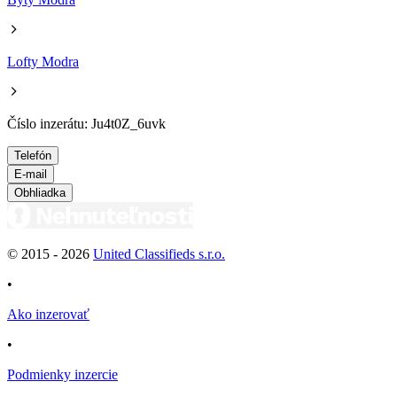
Lofty Modra
Číslo inzerátu: Ju4t0Z_6uvk
Telefón
E-mail
Obhliadka
© 2015 -
2026
United Classifieds s.r.o.
•
Ako inzerovať
•
Podmienky inzercie