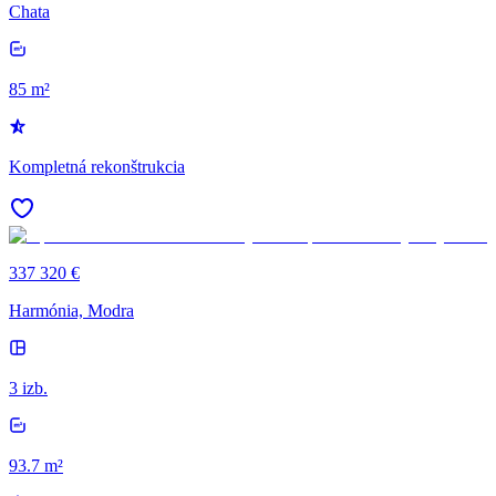
Chata
85 m²
Kompletná rekonštrukcia
337 320 €
Harmónia, Modra
3 izb.
93.7 m²