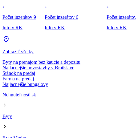
Počet inzerátov 9
Počet inzerátov 6
Počet inzerátov
Info v RK
Info v RK
Info v RK
Zobraziť všetky
Byty na prenájom bez kaucie a depozitu
Najlacnejšie novostavby v Bratislave
Stánok na predaj
Farma na predaj
Najlacnejšie bungalovy
Nehnuteľnosti.sk
Byty
Byty Modra