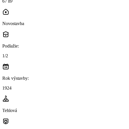
67 m²
Novostavba
Podlažie
:
1/2
Rok výstavby
:
1924
Tehlová