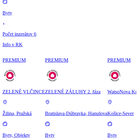
Byty
Počet inzerátov 6
Info v RK
PREMIUM
PREMIUM
PREMIUM
ZELENÉ VLČINCE
ZELENÉ ZÁLUHY 2. fáza
WatsoNova Koš
Žilina, Pražská
Bratislava-Dúbravka, Hanulova
Košice-Sever
Byty, Objekty
Byty
Byty