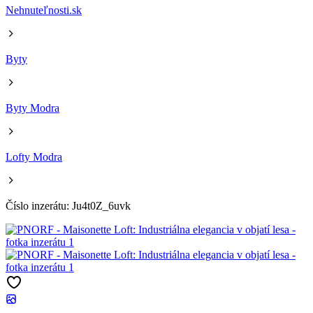
Nehnuteľnosti.sk
Byty
Byty Modra
Lofty Modra
Číslo inzerátu: Ju4t0Z_6uvk