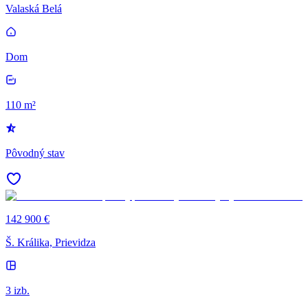
Valaská Belá
Dom
110 m²
Pôvodný stav
142 900 €
Š. Králika, Prievidza
3 izb.