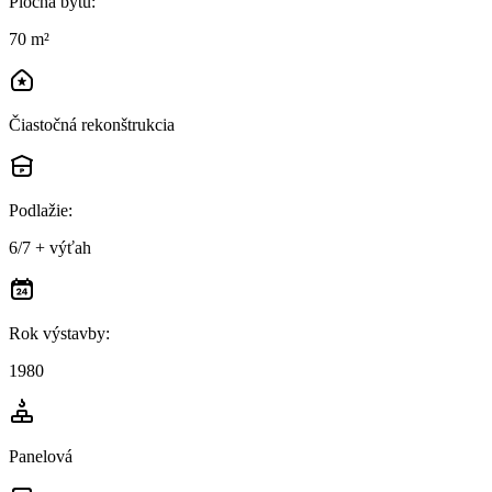
Plocha bytu
:
70 m²
Čiastočná rekonštrukcia
Podlažie
:
6/7 + výťah
Rok výstavby
:
1980
Panelová