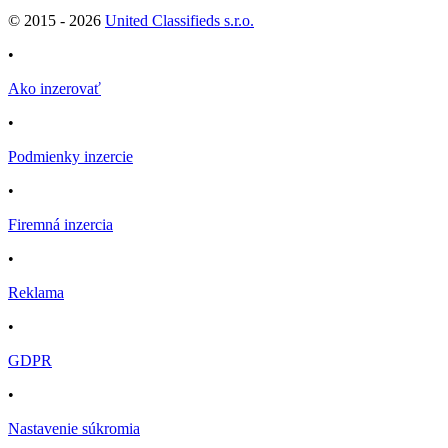
© 2015 -
2026
United Classifieds s.r.o.
•
Ako inzerovať
•
Podmienky inzercie
•
Firemná inzercia
•
Reklama
•
GDPR
•
Nastavenie súkromia