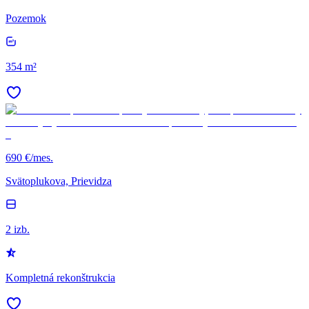
Pozemok
354 m²
690 €/mes.
Svätoplukova, Prievidza
2 izb.
Kompletná rekonštrukcia