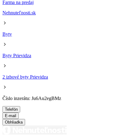
Farma na predaj
Nehnuteľnosti.sk
Byty
Byty Prievidza
2 izbové byty Prievidza
Číslo inzerátu: Ju6Au2egBMz
Telefón
E-mail
Obhliadka