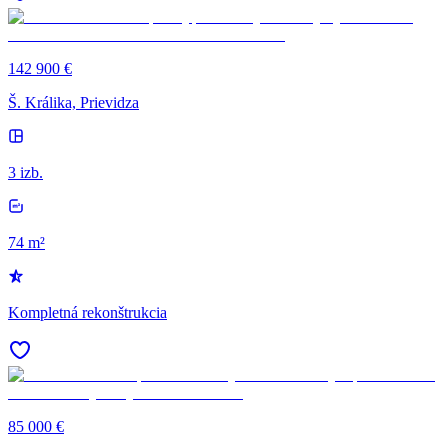
142 900 €
Š. Králika, Prievidza
3 izb.
74 m²
Kompletná rekonštrukcia
85 000 €