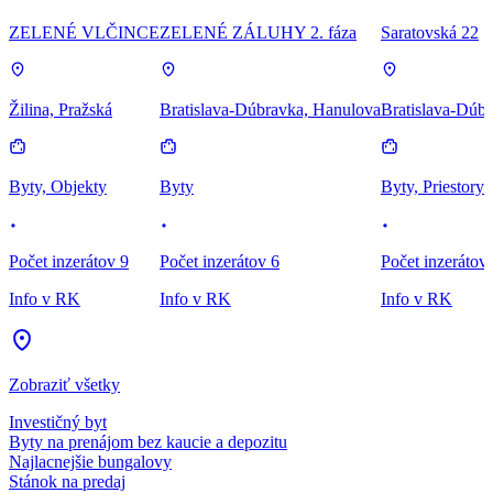
ZELENÉ VLČINCE
ZELENÉ ZÁLUHY 2. fáza
Saratovská 22
Žilina, Pražská
Bratislava-Dúbravka, Hanulova
Bratislava-Dúbr
Byty, Objekty
Byty
Byty, Priestory
Počet inzerátov 9
Počet inzerátov 6
Počet inzerátov
Info v RK
Info v RK
Info v RK
Zobraziť všetky
Investičný byt
Byty na prenájom bez kaucie a depozitu
Najlacnejšie bungalovy
Stánok na predaj