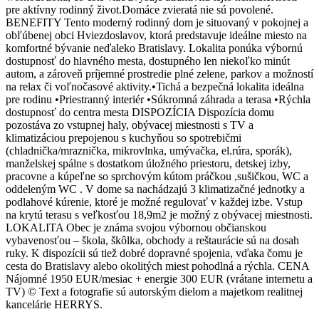
pre aktívny rodinný život.Domáce zvieratá nie sú povolené.
BENEFITY Tento moderný rodinný dom je situovaný v pokojnej a
obľúbenej obci Hviezdoslavov, ktorá predstavuje ideálne miesto na
komfortné bývanie neďaleko Bratislavy. Lokalita ponúka výbornú
dostupnosť do hlavného mesta, dostupného len niekoľko minút
autom, a zároveň príjemné prostredie plné zelene, parkov a možností
na relax či voľnočasové aktivity.•Tichá a bezpečná lokalita ideálna
pre rodinu •Priestranný interiér •Súkromná záhrada a terasa •Rýchla
dostupnosť do centra mesta DISPOZÍCIA Dispozícia domu
pozostáva zo vstupnej haly, obývacej miestnosti s TV a
klimatizáciou prepojenou s kuchyňou so spotrebičmi
(chladnička/mraznička, mikrovlnka, umývačka, el.rúra, sporák),
manželskej spálne s dostatkom úložného priestoru, detskej izby,
pracovne a kúpeľne so sprchovým kútom práčkou ,sušičkou, WC a
oddeleným WC . V dome sa nachádzajú 3 klimatizačné jednotky a
podlahové kúrenie, ktoré je možné regulovať v každej izbe. Vstup
na krytú terasu s veľkosťou 18,9m2 je možný z obývacej miestnosti.
LOKALITA Obec je známa svojou výbornou občianskou
vybavenosťou – škola, škôlka, obchody a reštaurácie sú na dosah
ruky. K dispozícii sú tiež dobré dopravné spojenia, vďaka čomu je
cesta do Bratislavy alebo okolitých miest pohodlná a rýchla. CENA
Nájomné 1950 EUR/mesiac + energie 300 EUR (vrátane internetu a
TV) © Text a fotografie sú autorským dielom a majetkom realitnej
kancelárie HERRYS.