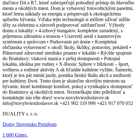
diaľnice D4 a R7, ktoré zabezpečujú pohodlný prístup do hlavného
mesta a okolitých miest. Dom je vybavený fotovoltickými panelmi,
ktoré šetria náklady na energiu a prispievajú k ekologickému
spôsobu bývania. Vďaka tejto technologii si môžete užívať nižšie
účty za elektrinu a zároveň podporovať udržateľnosť. Výhody
domu a lokality: • 4-izbový bungalov, kompletne zariadený, s
príjemnou záhradou a terasou • Uzavretý areál s kamerovým
systémom a správcom • Parkovanie pri dome • Kompletná
občianska vybavenosť v okolí: školy, škôlky, potraviny, pekáreň •
Plánované zdravotné stredisko priamo v lokalite • Rýchle spojenie
do Bratislavy: vlaková stanica v pešej dostupnosti • Pokojná
lokalita, ideálna pre rodiny • X-Bionic Sphere v blízkosti – šport,
wellness a rodinné aktivity A ak hľadáte kultúrne vyžitie, Šamorín,
ktorý je len pár minút jazdy, ponúka širokú škálu akcií a možností
pre kultúrny život. Tento dom je skutočne skvelým miestom na
bývanie, ktoré kombinuje komfort, pokoj a vynikajúcu dostupnosť
do Bratislavy aj okolitých miest. Nezmeškajte túto príležitosť a
kontaktujte nás ešte dnes! www.novyhviezdoslavov.sk
info@novyhviezdoslavov.sk +421 902 119 999 +421 917 070 052
DUALITY s. r. o.
Domy Slovensko Prenájom
1 600 €/mes.