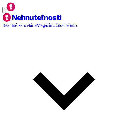
Realitné kancelárie
Magazín
Užitočné info