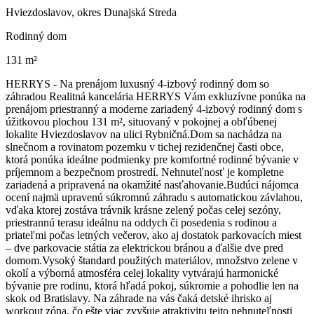
Hviezdoslavov, okres Dunajská Streda
Rodinný dom
131 m²
HERRYS - Na prenájom luxusný 4-izbový rodinný dom so
záhradou Realitná kancelária HERRYS Vám exkluzívne ponúka na
prenájom priestranný a moderne zariadený 4-izbový rodinný dom s
úžitkovou plochou 131 m², situovaný v pokojnej a obľúbenej
lokalite Hviezdoslavov na ulici Rybničná.Dom sa nachádza na
slnečnom a rovinatom pozemku v tichej rezidenčnej časti obce,
ktorá ponúka ideálne podmienky pre komfortné rodinné bývanie v
príjemnom a bezpečnom prostredí. Nehnuteľnosť je kompletne
zariadená a pripravená na okamžité nasťahovanie.Budúci nájomca
ocení najmä upravenú súkromnú záhradu s automatickou závlahou,
vďaka ktorej zostáva trávnik krásne zelený počas celej sezóny,
priestrannú terasu ideálnu na oddych či posedenia s rodinou a
priateľmi počas letných večerov, ako aj dostatok parkovacích miest
– dve parkovacie státia za elektrickou bránou a ďalšie dve pred
domom.Vysoký štandard použitých materiálov, množstvo zelene v
okolí a výborná atmosféra celej lokality vytvárajú harmonické
bývanie pre rodinu, ktorá hľadá pokoj, súkromie a pohodlie len na
skok od Bratislavy. Na záhrade na vás čaká detské ihrisko aj
workout zóna, čo ešte viac zvyšuje atraktivitu tejto nehnuteľnosti