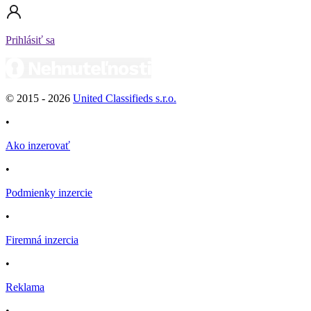
Prihlásiť sa
© 2015 -
2026
United Classifieds s.r.o.
•
Ako inzerovať
•
Podmienky inzercie
•
Firemná inzercia
•
Reklama
•