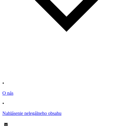
•
O nás
•
Nahlásenie nelegálneho obsahu