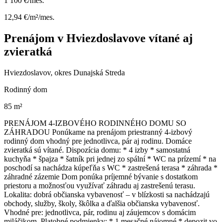
1 100 €/mes.
12,94 €/m²/mes.
Prenájom v Hviezdoslavove vítané aj
zvieratká
Hviezdoslavov, okres Dunajská Streda
Rodinný dom
85 m²
PRENÁJOM 4-IZBOVÉHO RODINNÉHO DOMU SO
ZÁHRADOU Ponúkame na prenájom priestranný 4-izbový
rodinný dom vhodný pre jednotlivca, pár aj rodinu. Domáce
zvieratká sú vítané. Dispozícia domu: * 4 izby * samostatná
kuchyňa * špajza * šatník pri jednej zo spální * WC na prízemí * na
poschodí sa nachádza kúpeľňa s WC * zastrešená terasa * záhrada *
záhradné zázemie Dom ponúka príjemné bývanie s dostatkom
priestoru a možnosťou využívať záhradu aj zastrešenú terasu.
Lokalita: dobrá občianska vybavenosť – v blízkosti sa nachádzajú
obchody, služby, školy, škôlka a ďalšia občianska vybavenosť.
Vhodné pre: jednotlivca, pár, rodinu aj záujemcov s domácim
miláčikom. Platobné podmienky: * 1 mesačné nájomné * depozit vo