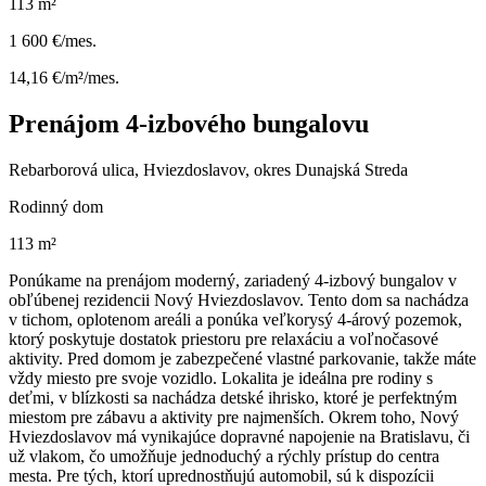
113 m²
1 600 €/mes.
14,16 €/m²/mes.
Prenájom 4-izbového bungalovu
Rebarborová ulica, Hviezdoslavov, okres Dunajská Streda
Rodinný dom
113 m²
Ponúkame na prenájom moderný, zariadený 4-izbový bungalov v
obľúbenej rezidencii Nový Hviezdoslavov. Tento dom sa nachádza
v tichom, oplotenom areáli a ponúka veľkorysý 4-árový pozemok,
ktorý poskytuje dostatok priestoru pre relaxáciu a voľnočasové
aktivity. Pred domom je zabezpečené vlastné parkovanie, takže máte
vždy miesto pre svoje vozidlo. Lokalita je ideálna pre rodiny s
deťmi, v blízkosti sa nachádza detské ihrisko, ktoré je perfektným
miestom pre zábavu a aktivity pre najmenších. Okrem toho, Nový
Hviezdoslavov má vynikajúce dopravné napojenie na Bratislavu, či
už vlakom, čo umožňuje jednoduchý a rýchly prístup do centra
mesta. Pre tých, ktorí uprednostňujú automobil, sú k dispozícii