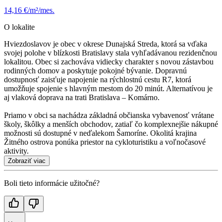
14,16 €/m²/mes.
O lokalite
Hviezdoslavov je obec v okrese Dunajská Streda, ktorá sa vďaka
svojej polohe v blízkosti Bratislavy stala vyhľadávanou rezidenčnou
lokalitou. Obec si zachováva vidiecky charakter s novou zástavbou
rodinných domov a poskytuje pokojné bývanie. Dopravnú
dostupnosť zaisťuje napojenie na rýchlostnú cestu R7, ktorá
umožňuje spojenie s hlavným mestom do 20 minút. Alternatívou je
aj vlaková doprava na trati Bratislava – Komárno.
Priamo v obci sa nachádza základná občianska vybavenosť vrátane
školy, škôlky a menších obchodov, zatiaľ čo komplexnejšie nákupné
možnosti sú dostupné v neďalekom Šamoríne. Okolitá krajina
Žitného ostrova ponúka priestor na cykloturistiku a voľnočasové
aktivity.
Zobraziť viac
Boli tieto informácie užitočné?