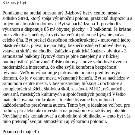
3 izbový byt
Ponúkame na predaj priestranný 3-izbový byt v centre mesta -
sidlisko Stred, ktorý spája výnimočnú polohu, praktickú dispozíciu a
príjemnú atmosféru domova. Byt sa nachádza na 1. poschodí s
výťahom a disponuje 85 m² obytnej plochy + 3 balkónmi. Je krásne
presvetlený a slnečný, čo vytvára veľmi príjemné bývanie počas
celého dňa. Byt prešiel čiastočnou rekonštrukciou - murované jadro,
plastové okná, plávajúce podlahy, bezpečnostné vchodové dvere,
vstavaná skriňa na chodbe, žalúzie - praktická špajza - pivnica - 3
samostatné balkóny Bytový dom je plne zateplený a v blízkej
budúcnosti sú plánované ďalšie obnovy – nové vchodové dvere a
modernizácia intercomu, čo ešte zvýši komfort a bezpečnosť
bývania. Veľkou výhodou je parkovanie priamo pred bytovým
domom, čo je v centre mesta významný benefit. Byt sa nachádza v
samotnom centre mesta, v bezprostrednej blízkosti: obchodov a
kompletných služieb, škôlok a škôl, zastávok MHD, reštaurácií a
kaviarní, mestských kultúrnych a spoločenských podujatí Všetko
máte doslova na pár krokov – ideálne bývanie bez nutnosti
každodenného presúvania autom. Tento byt je ideálnou voľbou pre
rodinu, pár alebo ako investícia na prenájom v atraktívnej lokalite.
Neváhajte nás kontaktovať a dohodnite si obhliadku – tento byt vás
milo prekvapí svojou atmosférou aj výbornou polohou.
Priamo od majiteľa