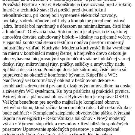
Považská Bystrica • Stav: Rekonštrukcia (realizovaná pred 2 rokmi)
Interiér a technický stav: Byt prešiel pred dvomi rokmi
rekonštrukciou, pri ktorej boli vymenené elektrické rozvody,
podlahy, sadrokartónové pohľady a kompletne prerobené bytové
jadro. Interiér bol navrhnutý s dôrazom na minimalizmus, čisté línie
a funkčnosť: Obývacia izba: Srdcom bytu je obývacia izba, ktorej
atmosféru dotvára zabudovaný biokrb – ideálny na príjemné večery.
Elegantná kontrastná stena s textúrou dodáva priestoru moderný
industriálny vzhľad. Kuchyňa: Moderná kuchynská linka vyrobená
na mieru v kombinácii matnej čiernej a hrejivého drevo dekoru je
plne vybavená integrovanými spotrebičmi vrátane indukčnej varnej
dosky, rúry, mikrovlnnej rúry, práčky, sušičky a umývačky riadu.
Spálňa a detská izba: Ponúkajú dostatok súkromia, čisté línie a sú
pripravené na okamžité komfortné bývanie. Kúpeľňa a WC:
Nadčasový veľkoformátový obklad v betónovom dekore v
kombinácii s drevenými prvkami, dizajnovým umývadlom na doske
a závesným WC systémom. Ku bytu prislúcha aj praktická pivnica.
Bytový dom a plánovaná obnova: Bytový dom je v správe OSBD.
Veľkým benefitom pre nového majiteľa je kompletná obnova
bytového domu, ktorá začína koncom tohto roka. Táto rekonštrukcia
bude zahŕňať: • Kompletné zateplenie obvodového plášťa (výrazná
úspora na energiách) • Rekonštrukcia balkónov • Nový moderný
výťah • Výmenu stúpačiek a rozvodov • Revitalizáciu spoločných
priestorov Upratovanie spoločných priestorov je zabezpečené
externou službou, čo vám šetrí čas a starosti. Byt je pekne