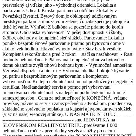
presvetlený aj vďaka juho - východnej orientácii. Lokalita a
parkovanie: Ulica I. Krasku patrí medzi obľúbené lokality v
Považskej Bystrici. Bytový dom je obklopený udržiavaným
mestským parkom a množstvom zelene, čo zabezpečuje pokojné a
tiché bývanie. Výhľad: Z balkóna sa pozeráte priamo do korún
stromov. Občianska vybavenosť: V pešej dostupnosti sú školy,
škôlky, obchody a kompletná sieť služieb. Parkovanie: Lokalita
ponúka bezproblémové parkovanie priamo pri bytovom dome v
akúkoľvek hodinu. Hlavné výhody bytu: • Stav bez investícií:
Kompletná rekonštrukcia pred 2 rokmi – stačí sa nasťahovať. • Rast
hodnoty nehnuteľnosti: Plánovaná kompletná obnova bytového
domu okamžite zvýši trhovú hodnotu bytu. • Výnimočná atmosféra:
Vzdušná dispozícia a biokrb. • Výborná lokalita: Pokojné bývanie
pri parku s bezproblémovým parkovaním a kompletnou
vybavenosťou. Ku tejto nehnuteľnosti nebol predložený energetický
certifikát. Nadštandardný servis a pomoc pri vybavovaní
financovania nehnuteľnosti s najlepšími podmienkami na trhu je
samozrejmosťou.. Cena za nehnuteľnosť je KONEČNÁ, vrátane
provízie, právneho servisu zabezpečeného advokátom, poradenstva,
základného správneho poplatku na katastri a hypotekárnych služieb
(viac na našej webovej stránke). U NÁS MÁTE ISTOTU: -----------
--------------------------------------------- - sme JEDNOTKA na
SLOVENSKOM REALITNOM TRHU, predávame 1 000
nehnuteľností ročne - prvotriedny servis a služby po celom