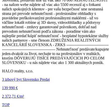
Slovensku, predávali sme už viac ako 70 000 NEHNUTEĽNOSTÍ
- na našom webe nájdete už viac ako 5500 recenzií aj s fotkami
našich spokojných klientov - pre vašu bezpečnosť sme nestranná
strana pri prevode nehnuteľnosti - profesionálne obhliadky s
pravidelne preškolovanými profesionálnymi maklérmi - už vo
väčšine lokalít robíme aj 3D skeny, videoobhliadky a pôdorysy
nehnuteľnosti - zmluvy garantované právnikom, dohľad nad
prevodom nehnuteľnosti podľa zákona - poradíme vám ako
najlepšie predať/kúpiť nehnuteľnosť - bezplatné hypotekárne služby
našich partnerov - sme členom ZDRUŽENIA REALITNÝCH
KANCELÁRIÍ SLOVENSKA - ZRKS ----------------------------------
------------------------------------------- Nehnuteľnosť predávate/kupujete
jeden-dvakrát za život, nechajte to na profesionálov v realitách,
ktorým DÔVERUJÚ TISÍCE PREDÁVAJÚCICH PO CELOM
SLOVENSKU - u nás nájdete viac ako 1 300 aktuálnych ponúk.
HALO reality, s.r.o.
3 izbový byt Slovensko Predaj
139 990 €
2 372,71 €/m²
TOP