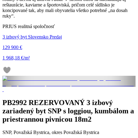
reštaurácie, kaviarne a športoviská, pričom celé sídlisko je
koncipované tak, aby mali obyvatelia všetko potrebné „na dosah
ruky“.
PRIUS realitná spoločnosť
3 izbový byt Slovensko Predaj
129 900 €
1 968,18 €/m²
PB2992 REZERVOVANÝ 3 izbový
zariadený byt SNP s loggiou, kumbálom a
priestrannou pivnicou 18m2
SNP, Považská Bystrica, okres Považská Bystrica