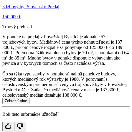
3 izbový byt Slovensko Predaj
150 000 €
Trhový prehľad
V ponuke na predaj v Považskej Bystrici je aktuálne 53
trojizbových bytov. Mediánová cena týchto nehnuteľností je 137
800 €, pričom cenové rozpätie sa pohybuje od 125 000 € do 189
000 €. Priemerná úžitková plocha bytov je 70 m², s ponukami od 64
m² do 85 m². Mnoho bytov v ponuke disponuje vybavením ako
pivnica a v bytových domoch sa často nachádza výťah.
Čo sa týka typu stavby, v ponuke sú najmä panelové budovy,
ktorých mediánový rok výstavby je 1980. V porovnaní s
celoslovenským priemerom sú ceny za trojizbové byty v Považskej
Bystrici nižšie. Zatiaľ čo mediánová cena v meste je 137 800 €,
celoslovenský medián dosahuje 188 000 €.
Zobraziť viac
Boli tieto informácie užitočné?