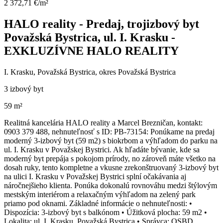
2 372,71 €/m²
HALO reality - Predaj, trojizbový byt
Považská Bystrica, ul. I. Krasku -
EXKLUZÍVNE HALO REALITY
I. Krasku, Považská Bystrica, okres Považská Bystrica
3 izbový byt
59 m²
Realitná kancelária HALO reality a Marcel Brezničan, kontakt:
0903 379 488, nehnuteľnosť s ID: PB-73154: Ponúkame na predaj
moderný 3-izbový byt (59 m2) s biokrbom a výhľadom do parku na
ul. I. Krasku v Považskej Bystrici. Ak hľadáte bývanie, kde sa
moderný byt prepája s pokojom prírody, no zároveň máte všetko na
dosah ruky, tento kompletne a vkusne zrekonštruovaný 3-izbový byt
na ulici I. Krasku v Považskej Bystrici splní očakávania aj
náročnejšieho klienta. Ponúka dokonalú rovnováhu medzi štýlovým
mestským interiérom a relaxačným výhľadom na zelený park
priamo pod oknami. Základné informácie o nehnuteľnosti: •
Dispozícia: 3-izbový byt s balkónom • Úžitková plocha: 59 m2 •
Lokalita: ul. I. Krasku, Považská Bystrica • Správca: OSBD