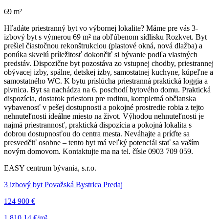
69 m²
Hľadáte priestranný byt vo výbornej lokalite? Máme pre vás 3-
izbový byt s výmerou 69 m² na obľúbenom sídlisku Rozkvet. Byt
prešiel čiastočnou rekonštrukciou (plastové okná, nová dlažba) a
ponúka skvelú príležitosť dokončiť si bývanie podľa vlastných
predstáv. Dispozične byt pozostáva zo vstupnej chodby, priestrannej
obývacej izby, spálne, detskej izby, samostatnej kuchyne, kúpeľne a
samostatného WC. K bytu prislúcha priestranná praktická loggia a
pivnica. Byt sa nachádza na 6. poschodí bytového domu. Praktická
dispozícia, dostatok priestoru pre rodinu, kompletná občianska
vybavenosť v pešej dostupnosti a pokojné prostredie robia z tejto
nehnuteľnosti ideálne miesto na život. Výhodou nehnuteľnosti je
najmä priestrannosť, praktická dispozícia a pokojná lokalita s
dobrou dostupnosťou do centra mesta. Neváhajte a príďte sa
presvedčiť osobne – tento byt má veľký potenciál stať sa vaším
novým domovom. Kontaktujte ma na tel. čísle 0903 709 059.
EASY centrum bývania, s.r.o.
3 izbový byt Považská Bystrica Predaj
124 900 €
1 810,14 €/m²