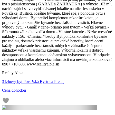
byt s príslušenstvom ( GARÁŽ a ZÁHRADKA) o výmere 103 m²,
nachádzajúci sa vo vyhľadávanej lokalite na ulici Jesenského v
Považskej Bystrici. Ideálne bývanie, ktoré spája pohodlie bytu s
výhodami domu. Byt prešiel kompletnou rekonštrukciou, je
pripravený na okamžité bývanie bez ďalších investícií. Hlavné
výhody bytu: - Garáž v cene- priamo pod bytom - Veľká pivnica -
Súkromná záhradka vedľa domu - Vlastné kúrenie - Nízke mesačné
náklady : 156,- €/mesiac /4osoby Byt ponúka komfortné bývanie
pre rodinu, dostatok priestoru aj praktické benefity, ktoré ocení
každý – parkovanie bez starostí, oddych v záhradke či úsporu
nákladov vďaka vlastnému kúreniu. Výborná lokalita s dobrou
dostupnosťou a kompletnou občianskou vybavenosťou. V prípade
záujmu o obhliadku alebo viac informácií ma neváhajte kontaktovať
0907 710 608, www.realityalpia.sk
Reality Alpia
3 izbový byt Považská Bystrica Predaj
Cena dohodou