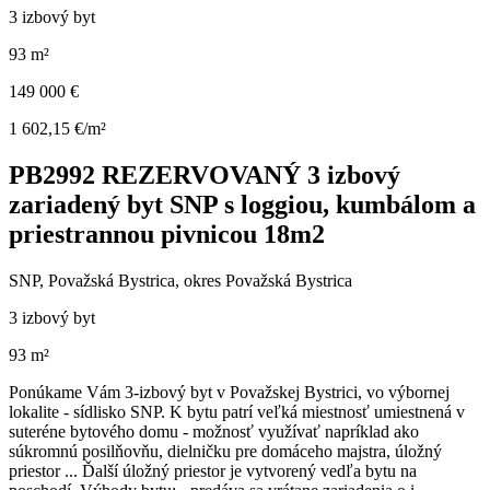
3 izbový byt
93 m²
149 000 €
1 602,15 €/m²
PB2992 REZERVOVANÝ 3 izbový
zariadený byt SNP s loggiou, kumbálom a
priestrannou pivnicou 18m2
SNP, Považská Bystrica, okres Považská Bystrica
3 izbový byt
93 m²
Ponúkame Vám 3-izbový byt v Považskej Bystrici, vo výbornej
lokalite - sídlisko SNP. K bytu patrí veľká miestnosť umiestnená v
suteréne bytového domu - možnosť využívať napríklad ako
súkromnú posilňovňu, dielničku pre domáceho majstra, úložný
priestor ... Ďalší úložný priestor je vytvorený vedľa bytu na