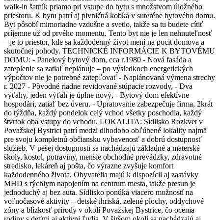
walk-in šatník priamo pri vstupe do bytu s množstvom úložného
priestoru. K bytu patrí aj pivničná kobka v suteréne bytového domu.
Byt pôsobí mimoriadne vzdušne a svetlo, takže sa tu budete cítiť
príjemne už od prvého momentu. Tento byt nie je len nehnuteľnosť
– je to priestor, kde sa každodenný život mení na pocit domova a
skutočnej pohody. TECHNICKÉ INFORMÁCIE K BYTOVÉMU
DOMU: - Panelový bytový dom, cca r.1980 - Nová fasáda a
zateplenie sa zatiaľ neplánuje – po výsledkoch energetických
výpočtov nie je potrebné zatepľovať - Naplánovaná výmena strechy
r. 2027 - Pôvodné riadne revidované stúpacie rozvody, - Dva
výťahy, jeden výťah je úplne nový, - Bytový dom efektívne
hospodári, zatiaľ bez úveru. - Upratovanie zabezpečuje firma, 2krát
do týždňa, každý pondelok celý vchod všetky poschodia, každý
štvrtok oba vstupy do vchodu. LOKALITA: Sídlisko Rozkvet v
Považskej Bystrici patrí medzi dlhodobo obľúbené lokality najmä
pre svoju kompletnú občiansku vybavenosť a dobrú dostupnosť
služieb. V pešej dostupnosti sa nachádzajú základné a materské
školy, kostol, potraviny, menšie obchodné prevádzky, zdravotné
stredisko, lekáreň aj pošta, čo výrazne zvyšuje komfort
každodenného života. Obyvatelia majú k dispozícii aj zastávky
MHD s rýchlym napojením na centrum mesta, takže presun je
jednoduchý aj bez auta. Sídlisko ponúka viacero možností na
voľnočasové aktivity – detské ihriská, zelené plochy, oddychové
zóny a blízkosť prírody v okolí Považskej Bystrice, čo ocenia
rodiny s deťmi aj aktívni ľudia. V širšom okolí sa nachádzajú aj