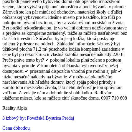
poschodí panelového bytového domu obklopeného množstvom
zelene, ktorá vytvára príjemnú atmosféru a pocit bývania v prírode.
Zároveň ste len pár minút od obchodov, materskej školy a ďalšej
občianskej vybavenosti. Ideálne miesto pre každého, kto túži po
pokojnom bývaní bez toho, aby sa vzdal výhod mestského života.
Byt prešiel rekonštrukciou, je vo veľmi dobrom udržiavanom stave
a predáva sa kompletne zariadený, takže sa môžete nasťahovať bez
ďalších investícií. Súčasťou bytu je aj lodžia, ktorá poskytuje
príjemný priestor na oddych. Základné informácie 3-izbový byt
úžitková plocha 71,2 m² poschodie lodžia kompletné zariadenie v
cene byt po rekonštrukcii vlastná kotolňa mesačné náklady 220 €
Prečo práve tento byt? ✔ pokojná lokalita plná zelene s pocitom
bývania v prírode ✔ kompletná občianska vybavenosť v pešej
dostupnosti ✔ priestranná dispozícia vhodná pre rodinu aj pár ✔
nízke mesačné náklady na bývanie ✔ možnosť okamžitého
nasťahovania Ak hľadáte domov, ktorý spája pokoj prírody s
komfortom mestského života, táto nehnuteľnosť je tou správnou
voľbou. Zavolajte nám a dohodnite si obhliadku. Radi vám
ukážeme miesto, kde sa môžete cítiť skutočne doma. 0907 710 608
Reality Alpia
3 izbový byt Považská Bystrica Predaj
Cena dohodou