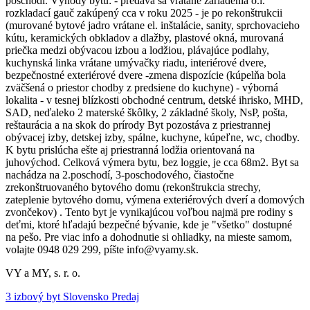
poschodí. Výhody bytu: - predáva sa vrátane zariadenia o.i.
rozkladací gauč zakúpený cca v roku 2025 - je po rekonštrukcii
(murované bytové jadro vrátane el. inštalácie, sanity, sprchovacieho
kútu, keramických obkladov a dlažby, plastové okná, murovaná
priečka medzi obývacou izbou a lodžiou, plávajúce podlahy,
kuchynská linka vrátane umývačky riadu, interiérové dvere,
bezpečnostné exteriérové dvere -zmena dispozície (kúpelňa bola
zväčšená o priestor chodby z predsiene do kuchyne) - výborná
lokalita - v tesnej blízkosti obchodné centrum, detské ihrisko, MHD,
SAD, neďaleko 2 materské škôlky, 2 základné školy, NsP, pošta,
reštaurácia a na skok do prírody Byt pozostáva z priestrannej
obývacej izby, detskej izby, spálne, kuchyne, kúpeľne, wc, chodby.
K bytu prislúcha ešte aj priestranná lodžia orientovaná na
juhovýchod. Celková výmera bytu, bez loggie, je cca 68m2. Byt sa
nachádza na 2.poschodí, 3-poschodového, čiastočne
zrekonštruovaného bytového domu (rekonštrukcia strechy,
zateplenie bytového domu, výmena exteriérových dverí a domových
zvončekov) . Tento byt je vynikajúcou voľbou najmä pre rodiny s
deťmi, ktoré hľadajú bezpečné bývanie, kde je "všetko" dostupné
na pešo. Pre viac info a dohodnutie si ohliadky, na mieste samom,
volajte 0948 029 299, píšte info@vyamy.sk.
VY a MY, s. r. o.
3 izbový byt Slovensko Predaj