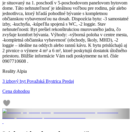
je situovaný na 1. poschodí v 5-poschodovom panelovom bytovom
dome. Táto nehnuteľnosť je ideálnou voľbou pre rodinu, pár alebo
jednotlivca, ktorý hľadá pohodlné bývanie s kompletnou
občianskou vybavenosťou na dosah. Dispozícia bytu: -3 samostatné
izby, -kuchyňa, -kúpeľňa spojená s WC, -2 loggie. Stav
nehnuteľnosti: Byt prešiel rekonštrukciou murovaného jadra, čo
zvyšuje komfort bývania. Výhody: -výborná poloha v centre mesta,
-kompletná občianska vybavenosť (obchody, školy, MHD), -2
loggie – ideálne na oddych alebo rannú kávu. K bytu prislúchajú aj
2 pivnice o výmere 4 m² a 6 m², ktoré poskytujú dostatok úložného
priestoru. Bližšie informácie Vám radi poskytneme na tel. čísle
0907710608 .
Reality Alpia
3 izbový byt Považská Bystrica Predaj
Cena dohodou