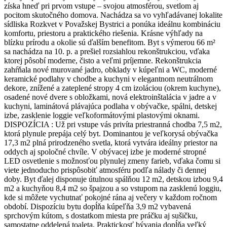
získa hneď pri prvom vstupe – svojou atmosférou, svetlom aj
pocitom skutočného domova. Nachádza sa vo vyhľadávanej lokalite
sídliska Rozkvet v Považskej Bystrici a ponúka ideálnu kombináciu
komfortu, priestoru a praktického riešenia. Krásne výhľady na
blízku prírodu a okolie sú ďalším benefitom. Byt s výmerou 66 m²
sa nachádza na 10. p. a prešiel rozsiahlou rekonštrukciou, vďaka
ktorej pôsobí moderne, čisto a veľmi príjemne. Rekonštrukcia
zahŕňala nové murované jadro, obklady v kúpeľni a WC, moderné
keramické podlahy v chodbe a kuchyni v elegantnom neutrálnom
dekore, znížené a zateplené stropy 4 cm izoláciou (okrem kuchyne),
osadené nové dvere s obložkami, nová elektroinštalácia v jadre a v
kuchyni, laminátová plávajúca podlaha v obývačke, spálni, detskej
izbe, zasklenie loggie veľkoformátovými plastovými oknami.
DISPOZÍCIA : Už pri vstupe vás privíta priestranná chodba 7,5 m2,
ktorá plynule prepája celý byt. Dominantou je veľkorysá obývačka
17,3 m2 plná prirodzeného svetla, ktorá vytvára ideálny priestor na
oddych aj spoločné chvíle. V obývacej izbe je moderné stropné
LED osvetlenie s možnosťou plynulej zmeny farieb, vďaka čomu si
viete jednoducho prispôsobiť atmosféru podľa nálady či dennej
doby. Byt ďalej disponuje útulnou spálňou 12 m2, detskou izbou 9,4
m2 a kuchyňou 8,4 m2 so špajzou a so vstupom na zasklenú loggiu,
kde si môžete vychutnať pokojné rána aj večery v každom ročnom
období. Dispozíciu bytu dopĺňa kúpeľňa 3,9 m2 vybavená
sprchovým kútom, s dostatkom miesta pre práčku aj sušičku,
samostatne oddelená toaleta. Praktickosť bývania dopĺňa veľký