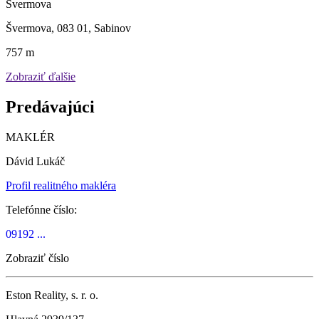
Švermova
Švermova, 083 01, Sabinov
757 m
Zobraziť ďalšie
Predávajúci
MAKLÉR
Dávid Lukáč
Profil realitného makléra
Telefónne číslo:
09192 ...
Zobraziť číslo
Eston Reality, s. r. o.