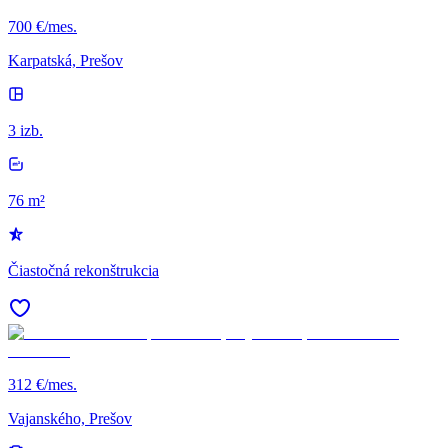
700 €/mes.
Karpatská, Prešov
3 izb.
76 m²
Čiastočná rekonštrukcia
312 €/mes.
Vajanského, Prešov