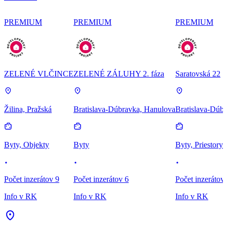
PREMIUM
PREMIUM
PREMIUM
ZELENÉ VLČINCE
ZELENÉ ZÁLUHY 2. fáza
Saratovská 22
Žilina, Pražská
Bratislava-Dúbravka, Hanulova
Bratislava-Dúbr
Byty, Objekty
Byty
Byty, Priestory
Počet inzerátov 9
Počet inzerátov 6
Počet inzerátov
Info v RK
Info v RK
Info v RK