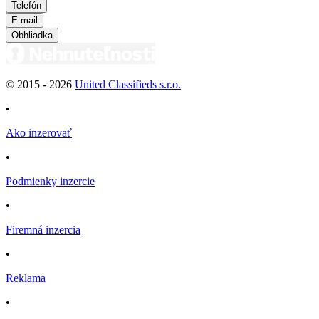
Telefón
E-mail
Obhliadka
© 2015 -
2026
United Classifieds s.r.o.
•
Ako inzerovať
•
Podmienky inzercie
•
Firemná inzercia
•
Reklama
•