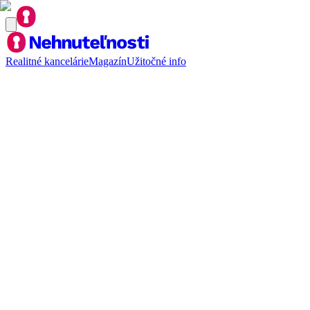
Realitné kancelárie
Magazín
Užitočné info