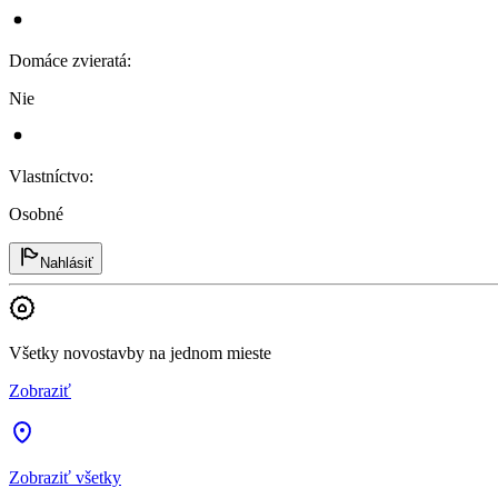
Domáce zvieratá
:
Nie
Vlastníctvo
:
Osobné
Nahlásiť
Všetky novostavby na jednom mieste
Zobraziť
Zobraziť všetky