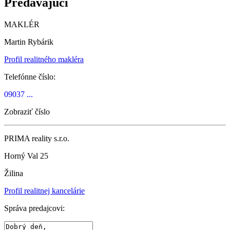
Predávajúci
MAKLÉR
Martin Rybárik
Profil realitného makléra
Telefónne číslo:
09037 ...
Zobraziť číslo
PRIMA reality s.r.o.
Horný Val 25
Žilina
Profil realitnej kancelárie
Správa predajcovi: