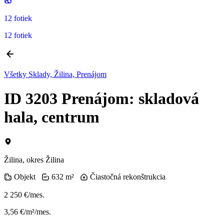
12 fotiek
12 fotiek
Všetky Sklady, Žilina, Prenájom
ID 3203 Prenájom: skladová
hala, centrum
Žilina, okres Žilina
Objekt
632 m²
Čiastočná rekonštrukcia
2 250 €/mes.
3,56 €/m²/mes.