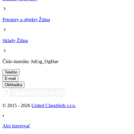
Priestory a objekty Žilina
Sklady Žilina
Číslo inzerátu: JuEsg_OgHae
Telefón
E-mail
Obhliadka
© 2015 -
2026
United Classifieds s.r.o.
•
Ako inzerovať