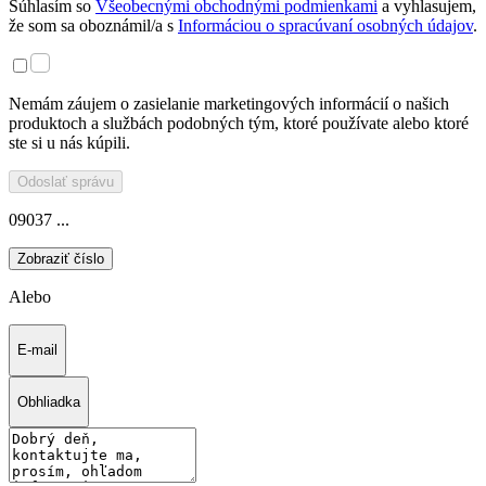
Súhlasím so
Všeobecnými obchodnými podmienkami
a vyhlasujem,
že som sa oboznámil/a s
Informáciou o spracúvaní osobných údajov
.
Nemám záujem o zasielanie marketingových informácií o našich
produktoch a službách podobných tým, ktoré používate alebo ktoré
ste si u nás kúpili.
Odoslať správu
09037 ...
Zobraziť číslo
Alebo
E-mail
Obhliadka