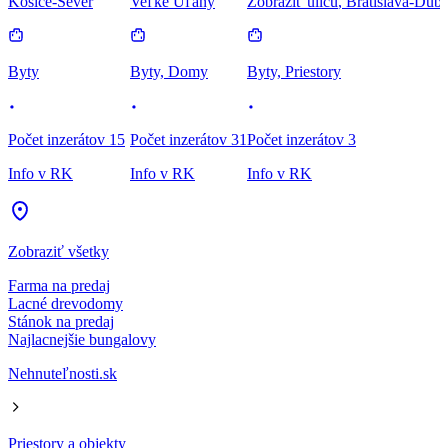
Košice-Sever
Veľké Úľany
Zobraziť ulicu
, Bratislava-Dúb
Byty
Byty, Domy
Byty, Priestory
Počet inzerátov 15
Počet inzerátov 31
Počet inzerátov 3
Info v RK
Info v RK
Info v RK
Zobraziť všetky
Farma na predaj
Lacné drevodomy
Stánok na predaj
Najlacnejšie bungalovy
Nehnuteľnosti.sk
Priestory a objekty