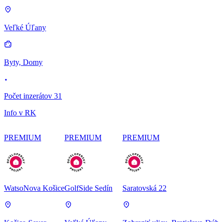
Veľké Úľany
Byty, Domy
Počet inzerátov 31
Info v RK
PREMIUM
PREMIUM
PREMIUM
WatsoNova Košice
GolfSide Sedín
Saratovská 22