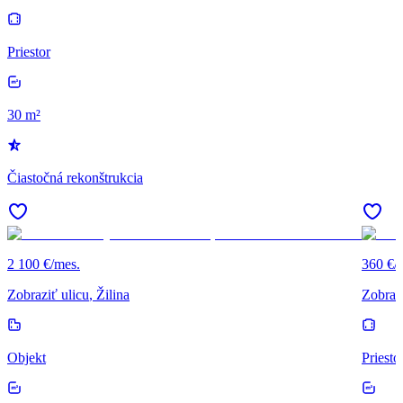
Priestor
30 m²
Čiastočná rekonštrukcia
2 100 €/mes.
360 €/
Zobraziť ulicu
, Žilina
Zobrazi
Objekt
Priesto