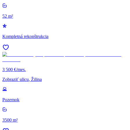
52 m²
Kompletná rekonštrukcia
3 500 €/mes.
Zobraziť ulicu
, Žilina
Pozemok
3500 m²