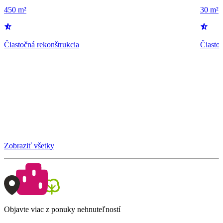
450 m²
30 m²
Čiastočná rekonštrukcia
Čiastoč
Zobraziť všetky
Objavte viac z ponuky nehnuteľností