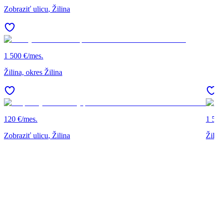
Zobraziť ulicu
, Žilina
1 500 €/mes.
Žilina, okres Žilina
120 €/mes.
1 5
Zobraziť ulicu
, Žilina
Žili