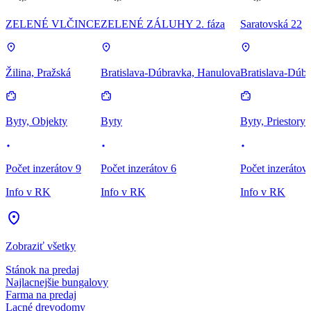
ZELENÉ VLČINCE
ZELENÉ ZÁLUHY 2. fáza
Saratovská 22
Žilina, Pražská
Bratislava-Dúbravka, Hanulova
Bratislava-Dúbr
Byty, Objekty
Byty
Byty, Priestory
Počet inzerátov 9
Počet inzerátov 6
Počet inzerátov
Info v RK
Info v RK
Info v RK
Zobraziť všetky
Stánok na predaj
Najlacnejšie bungalovy
Farma na predaj
Lacné drevodomy