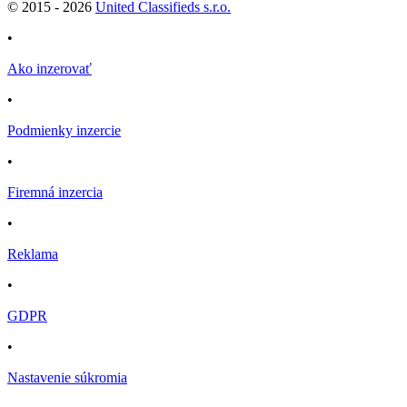
© 2015 -
2026
United Classifieds s.r.o.
•
Ako inzerovať
•
Podmienky inzercie
•
Firemná inzercia
•
Reklama
•
GDPR
•
Nastavenie súkromia