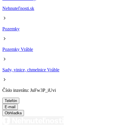
Nehnuteľnosti.sk
Pozemky
Pozemky Vráble
Sady, vinice, chmelnice Vráble
Číslo inzerátu: JuFw3P_iUvi
Telefón
E-mail
Obhliadka