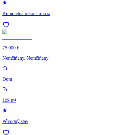
Kompletná rekonštrukcia
75 000 €
Nemčiňany, Nemčiňany
Dom
109 m²
Pôvodný stav