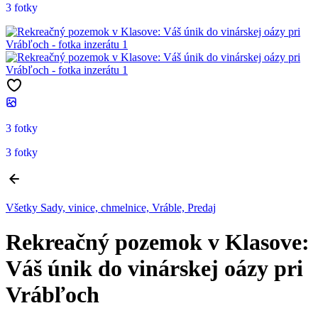
3 fotky
3 fotky
3 fotky
Všetky Sady, vinice, chmelnice, Vráble, Predaj
Rekreačný pozemok v Klasove:
Váš únik do vinárskej oázy pri
Vrábľoch