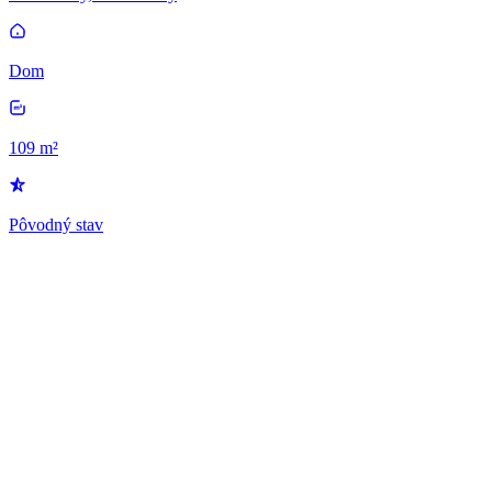
Dom
109 m²
Pôvodný stav