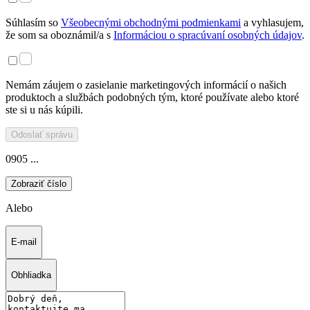
Súhlasím so
Všeobecnými obchodnými podmienkami
a vyhlasujem,
že som sa oboznámil/a s
Informáciou o spracúvaní osobných údajov
.
Nemám záujem o zasielanie marketingových informácií o našich
produktoch a službách podobných tým, ktoré používate alebo ktoré
ste si u nás kúpili.
Odoslať správu
0905 ...
Zobraziť číslo
Alebo
E-mail
Obhliadka