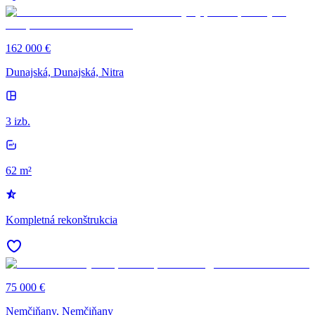
162 000 €
Dunajská, Dunajská, Nitra
3 izb.
62 m²
Kompletná rekonštrukcia
75 000 €
Nemčiňany, Nemčiňany