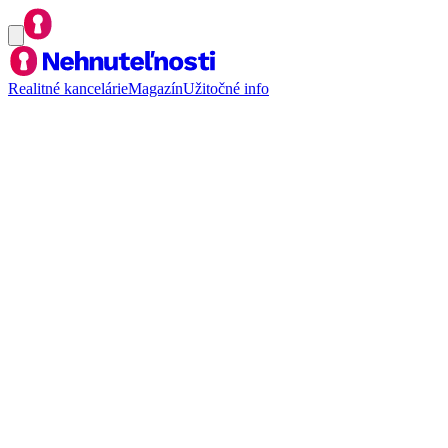
Realitné kancelárie
Magazín
Užitočné info