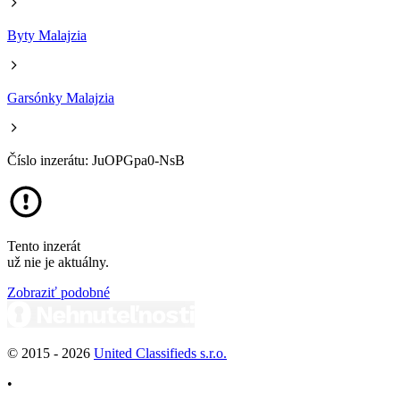
Byty Malajzia
Garsónky Malajzia
Číslo inzerátu: JuOPGpa0-NsB
Tento inzerát
už nie je aktuálny.
Zobraziť podobné
© 2015 -
2026
United Classifieds s.r.o.
•