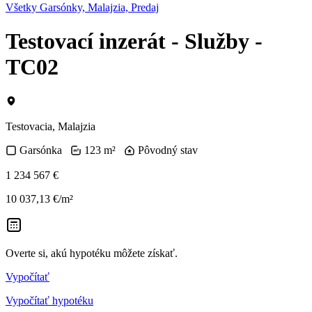
Všetky Garsónky, Malajzia, Predaj
Testovací inzerát - Služby -
TC02
Testovacia, Malajzia
Garsónka
123 m²
Pôvodný stav
1 234 567 €
10 037,13 €/m²
Overte si, akú hypotéku môžete získať.
Vypočítať
Vypočítať hypotéku