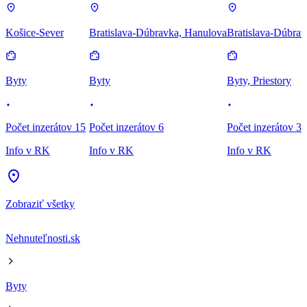
Košice-Sever
Bratislava-Dúbravka, Hanulova
Bratislava-Dúbrav
Byty
Byty
Byty, Priestory
Počet inzerátov 15
Počet inzerátov 6
Počet inzerátov 3
Info v RK
Info v RK
Info v RK
Zobraziť všetky
Nehnuteľnosti.sk
Byty