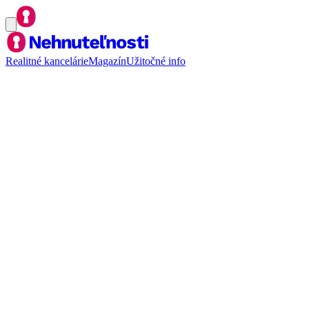
Realitné kancelárie
Magazín
Užitočné info