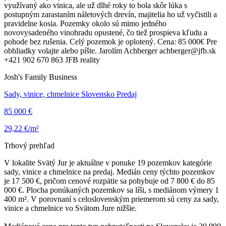
využívaný ako vinica, ale už dlhé roky to bola skôr lúka s
postupným zarastaním náletových drevín, majitelia ho už vyčistili a
pravidelne kosia. Pozemky okolo sú mimo jedného
novovysadeného vinohradu opustené, čo tiež prospieva kľudu a
pohode bez rušenia. Celý pozemok je oplotený. Cena: 85 000€ Pre
obhliadky volajte alebo píšte. Jarolím Achberger achberger@jfb.sk
+421 902 670 863 JFB reality
Josh's Family Business
Sady, vinice, chmelnice Slovensko Predaj
85 000 €
29,22 €/m²
Trhový prehľad
V lokalite Svätý Jur je aktuálne v ponuke 19 pozemkov kategórie
sady, vinice a chmelnice na predaj. Medián ceny týchto pozemkov
je 17 500 €, pričom cenové rozpätie sa pohybuje od 7 800 € do 85
000 €. Plocha ponúkaných pozemkov sa líši, s mediánom výmery 1
400 m². V porovnaní s celoslovenským priemerom sú ceny za sady,
vinice a chmelnice vo Svätom Jure nižšie.