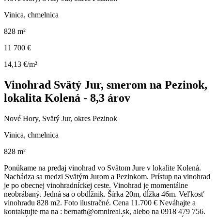
Vinica, chmelnica
828 m²
11 700 €
14,13 €/m²
Vinohrad Svätý Jur, smerom na Pezinok,
lokalita Kolená - 8,3 árov
Nové Hory, Svätý Jur, okres Pezinok
Vinica, chmelnica
828 m²
Ponúkame na predaj vinohrad vo Svätom Jure v lokalite Kolená.
Nachádza sa medzi Svätým Jurom a Pezinkom. Prístup na vinohrad
je po obecnej vinohradníckej ceste. Vinohrad je momentálne
neobrábaný. Jedná sa o obdĺžnik. Šírka 20m, dĺžka 46m. Veľkosť
vinohradu 828 m2. Foto ilustračné. Cena 11.700 € Neváhajte a
kontaktujte ma na : bernath@omnireal.sk, alebo na 0918 479 756.