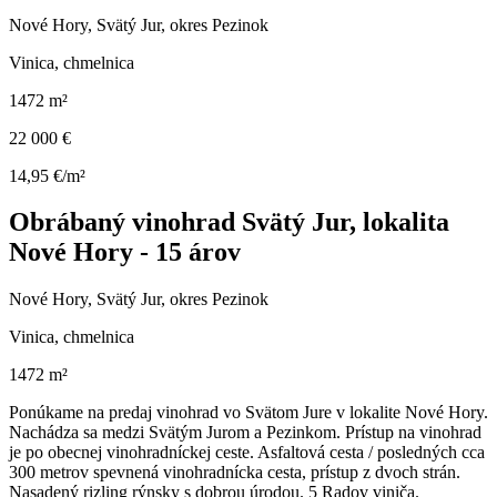
Nové Hory, Svätý Jur, okres Pezinok
Vinica, chmelnica
1472 m²
22 000 €
14,95 €/m²
Obrábaný vinohrad Svätý Jur, lokalita
Nové Hory - 15 árov
Nové Hory, Svätý Jur, okres Pezinok
Vinica, chmelnica
1472 m²
Ponúkame na predaj vinohrad vo Svätom Jure v lokalite Nové Hory.
Nachádza sa medzi Svätým Jurom a Pezinkom. Prístup na vinohrad
je po obecnej vinohradníckej ceste. Asfaltová cesta / posledných cca
300 metrov spevnená vinohradnícka cesta, prístup z dvoch strán.
Nasadený rizling rýnsky s dobrou úrodou. 5 Radov viniča.