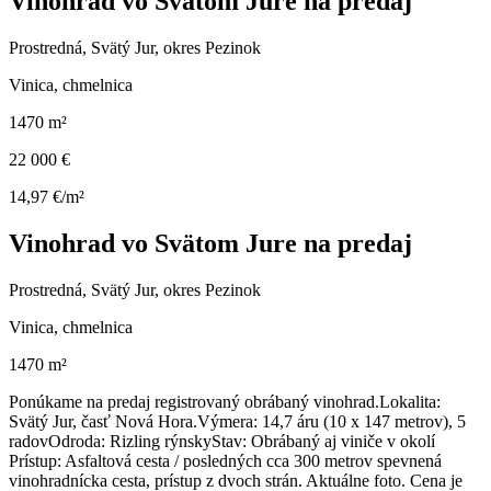
Vinohrad vo Svätom Jure na predaj
Prostredná, Svätý Jur, okres Pezinok
Vinica, chmelnica
1470 m²
22 000 €
14,97 €/m²
Vinohrad vo Svätom Jure na predaj
Prostredná, Svätý Jur, okres Pezinok
Vinica, chmelnica
1470 m²
Ponúkame na predaj registrovaný obrábaný vinohrad. ​Lokalita:
Svätý Jur, časť Nová Hora.​Výmera: 14,7 áru (10 x 147 metrov), 5
radov ​Odroda: Rizling rýnsky ​Stav: Obrábaný aj viniče v okolí ​
Prístup: Asfaltová cesta / posledných cca 300 metrov spevnená
vinohradnícka cesta, prístup z dvoch strán. Aktuálne foto. Cena je