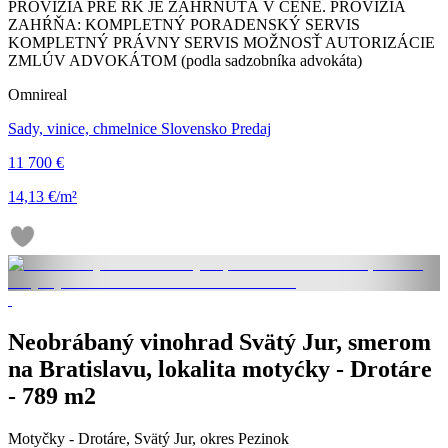
PROVÍZIA PRE RK JE ZAHRNUTÁ V CENE. PROVÍZIA
ZAHŔŇA: KOMPLETNÝ PORADENSKÝ SERVIS
KOMPLETNÝ PRÁVNY SERVIS MOŽNOSŤ AUTORIZÁCIE
ZMLÚV ADVOKÁTOM (podla sadzobníka advokáta)
Omnireal
Sady, vinice, chmelnice Slovensko Predaj
11 700 €
14,13 €/m²
Neobrábaný vinohrad Svätý Jur, smerom
na Bratislavu, lokalita motyćky - Drotáre
- 789 m2
Motyčky - Drotáre, Svätý Jur, okres Pezinok