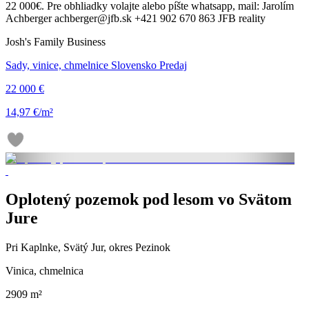
22 000€. Pre obhliadky volajte alebo píšte whatsapp, mail: Jarolím
Achberger achberger@jfb.sk +421 902 670 863 JFB reality
Josh's Family Business
Sady, vinice, chmelnice Slovensko Predaj
22 000 €
14,97 €/m²
Oplotený pozemok pod lesom vo Svätom
Jure
Pri Kaplnke, Svätý Jur, okres Pezinok
Vinica, chmelnica
2909 m²